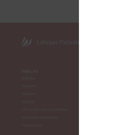
Latvijas Pašvaldību savienība
PAR LPS
KOMITEJA
Biedrība
Finanšu un 
Iepirkumi
Izglītības un
Atzinumi
Veselības un
Infologs
Reģionālās a
LPS un MK sarunu protokoli
Tautsaimniec
Dokumenti lejupielādei
Sporta jautā
Pakalpojumi
Informātikas
Mājokļu jau