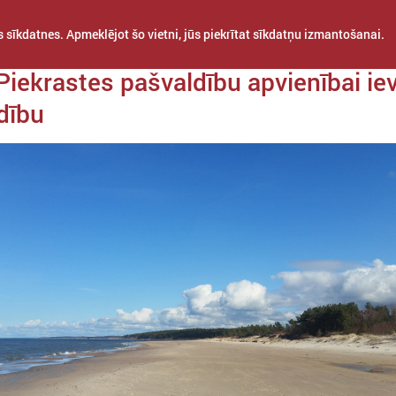
 sīkdatnes. Apmeklējot šo vietni, jūs piekrītat sīkdatņu izmantošanai.
a 17. februāris
 Piekrastes pašvaldību apvienībai ie
dību
STARPTAUTISKĀ
PROJEKTI
APVIENĪBAS
SADARBĪBA
Latvijas Piekrastes pašvaldību apvienība dibināta 2004. gadā, apvi
pašvaldības. Apvienības sastāvā ir 10 pašvaldības, kas visas ir LPS bie
pašvaldības kopīgu problēmu risināšanai un savu interešu aizstāvēšanai