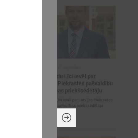
2025. gada 10. septembris
Normundu Līci ievēl par
raktisko
Latvijas Piekrastes pašvaldību
a" astotā
apvienības priekšsēdētāju
Normundu Līci ievēl par Latvijas Piekrastes
pašvaldību apvienības priekšsēdētāju
niekošanas
ana" astotā