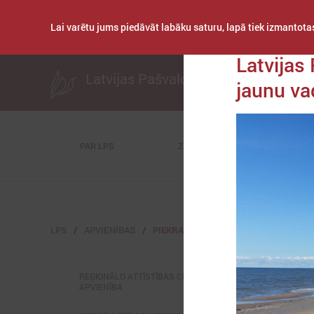
Lai varētu jums piedāvāt labāku saturu, lapā tiek izmantotas
Publicēts: 2022. gad
Latvijas
Latvijas Pašvaldību savienība
jaunu va
PAR LPS
ZIŅAS
KOMITEJAS
LPS
APVIENĪBAS
PIEKRASTES PAŠVALDĪBU APVIENĪBA
REĢIONĀLO ATTĪSTĪBAS CENTRU UN NOVADU
APVIENĪBA