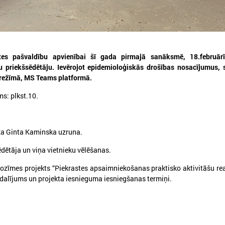
Kontakti un vadība:
LPPA priekšsēdis
Normunds Līcis
(Saulkrastu novada domes priekšsēdēt
e-pasts:
normunds.licis@saulkrasti.lv
Tālrunis: 27854444
stes pašvaldību apvienībai šī gada pirmajā sanāksmē, 18.februārī
No LPS puses LPPA darbu koordinē padomniece
Sandra Bērziņa
nu priekšsēdētāju. Ievērojot epidemioloģiskās drošības nosacījumus
e-pasts: sandra.berzina@lps.lv
ā režīmā, MS Teams platformā.
tālrunis: 67226536
: plkst.10.
Piekrastes pašvaldību apvienības nolikums
a Ginta Kaminska uzruna.
ētāja un viņa vietnieku vēlēšanas.
zīmes projekts “Piekrastes apsaimniekošanas praktisko aktivitāšu re
dalījums un projekta iesnieguma iesniegšanas termiņi.