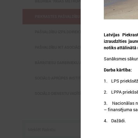
BIEDRĪBA "RĪGAS METROPOLE"
PIEKRASTES PAŠVALDĪBU APVIENĪBA
PAŠVALDĪBU IZPILDDIREKTORU ASOCIĀCIJA
Latvijas Piekra
izraudzīties jau
notiks attālināt
PAŠVALDĪBU IKT ASOCIĀCIJA
Sanāksmes sākums
BĀRIŅTIESU DARBINIEKU ASOCIĀCIJA
Darba kārtība:
SOCIĀLO APRŪPES INSTITŪCIJU APVIENĪBA
1. LPS priekšsēž
2. LPPA priekšsēd
SOCIĀLO DIENESTU VADĪTĀJU APVIENĪBA
3. Nacionālas no
– finansējuma sa
4. Dažādi.