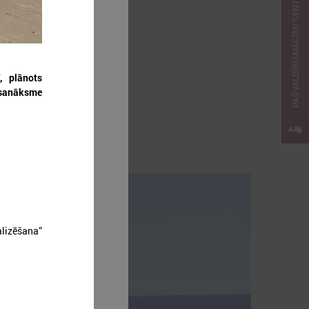
PAŠVALDĪBU MĀCĪBU CENTRS
ājs)
, plānots
, sanāksme
alizēšana”