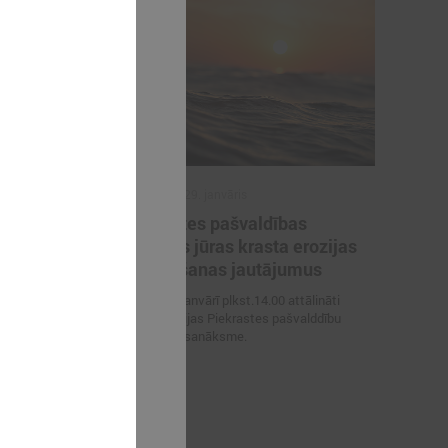
2024. gada 29. janvāris
Piekrastes pašvaldības
raktisko
pārrunās jūras krasta erozijas
a” turpinās
mazināšanas jautājumus
Šī gada 31.janvārī plkst.14.00 attālināti
notiks Latvijas Piekrastes pašvalddību
īsteno Latvijas
apvienības sanāksme.
ā projekta
arbībā ar visām
iekrastes
jām –