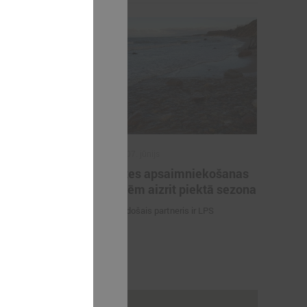
2022. gada 07. jūnijs
ekrastes
Piekrastes apsaimniekošanas
na
aktivitātēm aizrit piektā sezona
projekta sestā
Projekta vadošais partneris ir LPS