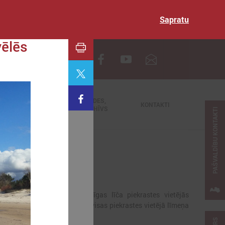
Sapratu
vēlēs
EN
TIEŠRAIDES,
NODERĪGI
KONTAKTI
VIDEOARHĪVS
PAŠVALDĪBU KONTAKTI
enojot Baltijas jūras un Rīgas līča piekrastes vietējās
dri. LPPA mērķis ir apvienot visas piekrastes vietējā līmeņa
 valsts līmenī.