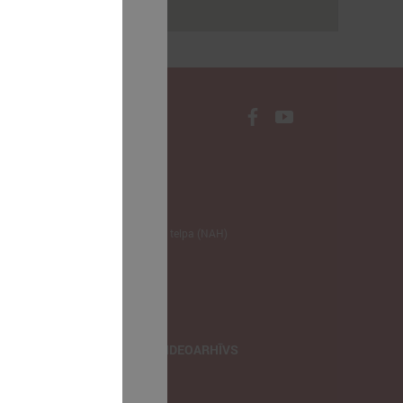
rakstus
NODERĪGI
Klimata zināšanu telpa (NAH)
Bauhaus Latvijā
Jaunatnes lietas
Iepirkumu joma
apvienība
TIEŠRAIDES, VIDEOARHĪVS
Tiešraide
Videoarhīvs