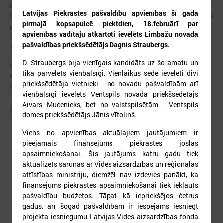
Kontakti un vadība:
Latvijas Piekrastes pašvaldību apvienības šī gada
LPPA priekšsēdis
Normunds Līcis
(Saulkrastu novada domes
pirmajā kopsapulcē piektdien, 18.februārī par
priekšsēdētājs)
apvienības vadītāju atkārtoti ievēlēts Limbažu novada
e-pasts:
normunds.licis@saulkrasti.lv
pašvaldības priekšsēdētājs Dagnis Straubergs.
Tālrunis: 27854444
D. Straubergs bija vienīgais kandidāts uz šo amatu un
No LPS puses LPPA darbu koordinē padomniece
Sandra Bērziņa
tika pārvēlēts vienbalsīgi. Vienlaikus sēdē ievēlēti divi
e-pasts: sandra.berzina@lps.lv
priekšsēdētāja vietnieki - no novadu pašvaldībām arī
tālrunis: 67226536
vienbalsīgi ievēlēts Ventspils novada priekšsēdētājs
Aivars Mucenieks, bet no valstspilsētām - Ventspils
Piekrastes pašvaldību apvienības nolikums
domes priekšsēdētājs Jānis Vītoliņš.
Viens no apvienības aktuālajiem jautājumiem ir
pieejamais finansējums piekrastes joslas
apsaimniekošanai. Šis jautājums katru gadu tiek
aktualizēts sarunās ar Vides aizsardzības un reģionālās
attīstības ministriju, diemžēl nav izdevies panākt, ka
finansējums piekrastes apsaimniekošanai tiek iekļauts
pašvaldību budžetos. Tāpat kā iepriekšējos četrus
gadus, arī šogad pašvaldībām ir iespējams iesniegt
projekta iesniegumu Latvijas Vides aizsardzības fonda