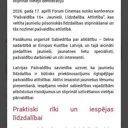
stiprināt vietējo demokrātiju
2026. gada 17. aprīlī Forum Cinemas notiks konference
“Pašvaldība 16+. Jaunieši. Līdzdalība. Attīstība”, kas
veltīta jauniešu pilsoniskās līdzdalības stiprināšanai un
tās nozīmei pašvaldību attīstībā.
Pasākumu organizē Sabiedrība par atklātību – Delna
sadarbībā ar Eiropas Kustība Latvijā, un tajā aicināti
piedalīties jaunieši, jaunatnes lietu speciālisti,
pašvaldību darbinieki un citi interesenti.
Latvijas Pašvaldību savienība uzsver, ka jauniešu
līdzdalība ir būtisks priekšnosacījums ilgtspējīgai
pašvaldību attīstībai. Aktīvi iesaistot jauniešus lēmumu
pieņemšanā, iespējams veidot sabiedrības vajadzībām
2026. gada 03. jūlijs
atbilstošus risinājumus un stiprināt uzticēšanos vietējai
LPS un IZM vienojas turpināt darbu pie jaunatnes
pārvaldībai.
jomas profesionālās attīstības un cilvēkresursu
Praktiski rīki un iespējas
stiprināšanas
līdzdalībai
2026. gada 29. jūnijā LPS un IZM ikgadējās sarunās pirmo reizi kā
atsevišķs jautājums tika skatīta darba ar jaunatni attīstība pašvaldībās