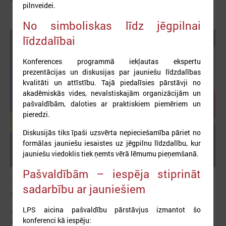
pilnveidei.
No simboliskas līdz jēgpilnai
līdzdalībai
Konferences programmā iekļautas ekspertu
prezentācijas un diskusijas par jauniešu līdzdalības
kvalitāti un attīstību. Tajā piedalīsies pārstāvji no
akadēmiskās vides, nevalstiskajām organizācijām un
pašvaldībām, daloties ar praktiskiem piemēriem un
pieredzi.
Diskusijās tiks īpaši uzsvērta nepieciešamība pāriet no
formālas jauniešu iesaistes uz jēgpilnu līdzdalību, kur
jauniešu viedoklis tiek ņemts vērā lēmumu pieņemšanā.
Pašvaldībām – iespēja stiprināt
2026. gada 10. aprīlis
sadarbību ar jauniešiem
Trīs dienu piedzīvojums “Ielec Eiropas vilcienā!”
LPS aicina pašvaldību pārstāvjus izmantot šo
trīs dienu pasākums, kas notiks no 8. līdz 10. maijam un vedīs uz
konferenci kā iespēju:
Latvijas jauniešu galvaspilsētu – Rēzekni