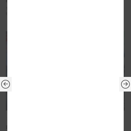
19. februārī Saeimā apstiprināti vērienīgi grozījumi Jaunatnes likumā,
tostarp palielināts vecuma slieknis jauniešiem
2026. gada 24. februāris
Eiropas Jaunatnes nedēļā (EJN) 2026