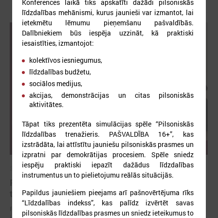
Konferences laikā tiks apskatīti dažādi pilsoniskās
līdzdalības mehānismi, kurus jaunieši var izmantot, lai
ietekmētu lēmumu pieņemšanu pašvaldībās.
Dalībniekiem būs iespēja uzzināt, kā praktiski
iesaistīties, izmantojot:
kolektīvos iesniegumus,
līdzdalības budžetu,
sociālos medijus,
akcijas, demonstrācijas un citas pilsoniskās
aktivitātes.
Tāpat tiks prezentēta simulācijas spēle “Pilsoniskās
līdzdalības trenažieris. PAŠVALDĪBA 16+”, kas
izstrādāta, lai attīstītu jauniešu pilsoniskās prasmes un
izpratni par demokrātijas procesiem. Spēle sniedz
iespēju praktiski iepazīt dažādus līdzdalības
2026. gada 01. jūnijs
instrumentus un to pielietojumu reālās situācijās.
Pašvaldībās uzlabojas darba ar jaunatni kvalitāte,
Papildus jauniešiem pieejams arī pašnovērtējuma rīks
taču joprojām aktuāls ir cilvēkresursu jautājums
“Līdzdalības indekss”, kas palīdz izvērtēt savas
Publicēts 2025. gada pašvērtējuma apkopojums "Vienots kvalitātes
pilsoniskās līdzdalības prasmes un sniedz ieteikumus to
ietvars darbam ar jaunatni pašvaldībās"