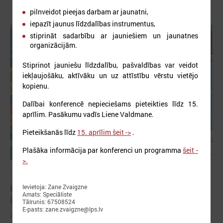
pilnveidot pieejas darbam ar jaunatni,
iepazīt jaunus līdzdalības instrumentus,
stiprināt sadarbību ar jauniešiem un jaunatnes
organizācijām.
Stiprinot jauniešu līdzdalību, pašvaldības var veidot
iekļaujošāku, aktīvāku un uz attīstību vērstu vietējo
kopienu.
Dalībai konferencē nepieciešams pieteikties līdz 15.
aprīlim. Pasākumu vadīs Liene Valdmane.
Pieteikšanās līdz
15. aprīlim šeit ->
.
Plašāka informācija par konferenci un programma
šeit -
>.
2026. gada 03. aprīlis
KONFERENCE “PAŠVALDĪBA 16+. JAUNIEŠI.
Ievietoja: Zane Zvaigzne
Amats: Speciāliste
LĪDZDALĪBA. ATTĪSTĪBA”
Tālrunis: 67508524
E-pasts: zane.zvaigzne@lps.lv
2026. gada 17. aprīlī Forum Cinemas notiks konference “Pašvaldība