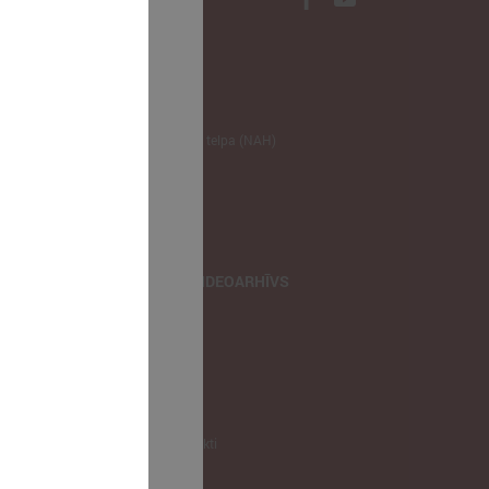
NODERĪGI
Klimata zināšanu telpa (NAH)
Bauhaus Latvijā
Jaunatnes lietas
Iepirkumu joma
apvienība
TIEŠRAIDES, VIDEOARHĪVS
Tiešraide
Videoarhīvs
Videoarhīvs-old
KONTAKTI
Pašvaldību kontakti
LPS