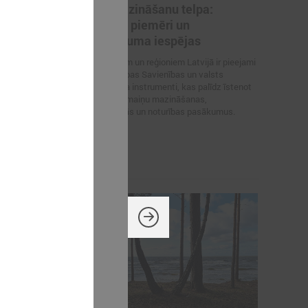
 sadarbību
Klimata zināšanu telpa:
 plūdu
projektu piemēri un
mā
finansējuma iespējas
s Latvijas
Pašvaldībām un reģioniem Latvijā ir pieejami
un Klimata un
vairāki Eiropas Savienības un valsts
) sarunās viena
finansējuma instrumenti, kas palīdz īstenot
ašvaldību
klimata pārmaiņu mazināšanas,
dītajiem
pielāgošanās un noturības pasākumus.
rības