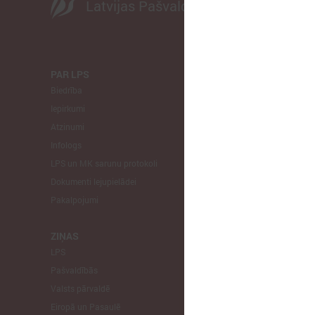
Latvijas Pašvaldību savienība
PAR LPS
KOMITEJA
Biedrība
Finanšu un 
Iepirkumi
Izglītības un
Atzinumi
Veselības un
Infologs
Reģionālās a
LPS un MK sarunu protokoli
Tautsaimniec
Dokumenti lejupielādei
Sporta jautā
Pakalpojumi
Informātikas
Mājokļu jau
ZIŅAS
LPS
STARPTAU
Pašvaldībās
Pārstāvniecīb
Valsts pārvaldē
Eiropas Reģi
Eiropā un Pasaulē
EP Vietējo u