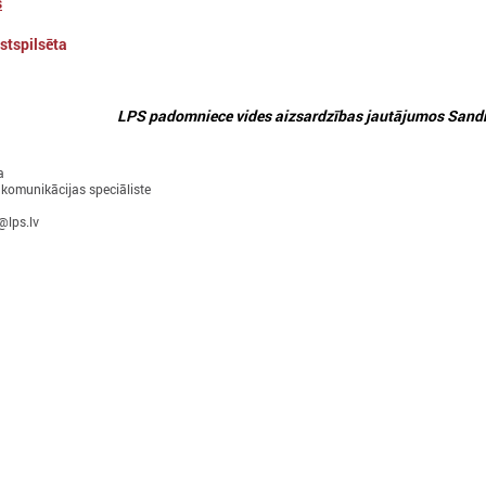
s
026. gada 31. marts
2026. gada 30. marts
stspilsēta
PROJEKTI PIELĀGOŠANĀS
Apvārsnis Eiropa: f
KLIMATA PĀRMAIŅĀM JOMĀ
iespējas pašvaldībā
pārmaiņu jomā
LPS padomniece vides aizsardzības jautājumos Sandr
limata pārmaiņas ir viens no būtiskākajiem
zaicinājumiem, ar ko saskaras gan Latvija,
Pašvaldībām šī programma pi
gan pasaule kopumā.
iespējas piesaistīt finansēju
a
inovācijas un sadarboties ar
 komunikācijas speciāliste
partneriem.
@lps.lv