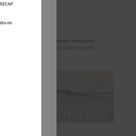
s SECAP
tūru no
mis ES programmas "Apvārsnis Eiropa" finansējumu.
e-projekti/46-projekts-adaptation-hubs-nacionalie-
2026. gada 28. maijs