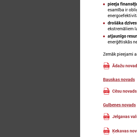
pieeja finansē
esamība ir obl
A
energoefektivi
drošāka dzīves
ekstremāliem l
atjaunīgo resu
enerģētiskās n
Zemāk pieejami ak
Ādažu nova
Bauskas novads
Cēsu novads
Gulbenes novads
Jelgavas val
Ķekavas nov
2