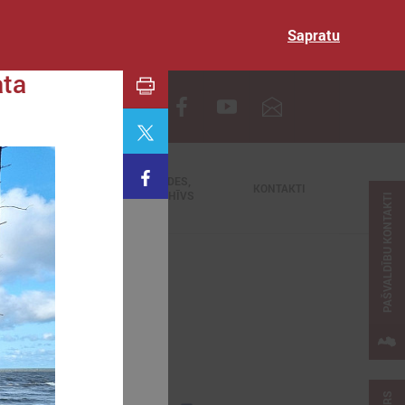
Sapratu
ata
EN
TIEŠRAIDES,
NODERĪGI
KONTAKTI
VIDEOARHĪVS
PAŠVALDĪBU KONTAKTI