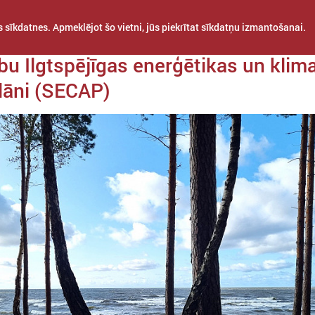
 sīkdatnes. Apmeklējot šo vietni, jūs piekrītat sīkdatņu izmantošanai.
a 19. marts
bu Ilgtspējīgas enerģētikas un klim
plāni (SECAP)
STARPTAUTISKĀ
PROJEKTI
APVIENĪBAS
SADARBĪBA