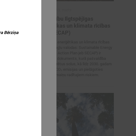
2026. gada 19. marts
inansējuma
Pašvaldību Ilgtspējīgas
m klimata
enerģētikas un klimata rīcības
plāni (SECAP)
a Bērziņa
edāvā reālas
Ilgtspējīgas enerģētikas un klimata rīcības
mu, testēt
plāns (no angļu valodas: Sustainable Energy
 starptautiskiem
and Climate Action Plan jeb SECAP) ir
stratēģisks dokuments, kurā pašvaldība
definē konkrētus soļus, kā līdz 2030. gadam
samazināt CO₂ emisijas un pielāgoties
klimata pārmaiņu radītajiem riskiem.