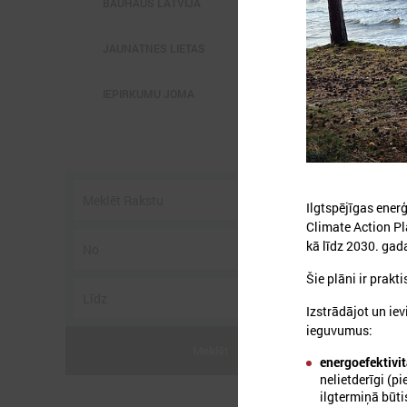
BAUHAUS LATVIJĀ
JAUNATNES LIETAS
IEPIRKUMU JOMA
Ilgtspējīgas ener
Climate Action Pl
kā līdz 2030. gad
Šie plāni ir prak
Izstrādājot un ie
ieguvumus:
Meklēt
energoefektivit
nelietderīgi (p
ilgtermiņā būt