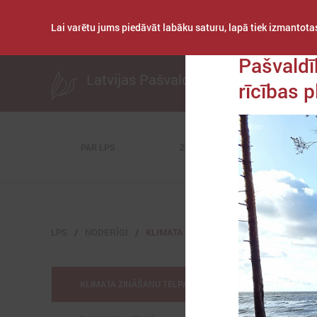
Lai varētu jums piedāvāt labāku saturu, lapā tiek izmantotas
Publicēts: 2026. gad
Pašvaldī
Latvijas Pašvaldību savienība
rīcības 
PAR LPS
ZIŅAS
KOMITEJAS
LPS
NODERĪGI
KLIMATA ZINĀŠANU TELPA (NAH)
KLIMATA ZINĀŠANU TELPA (NAH)