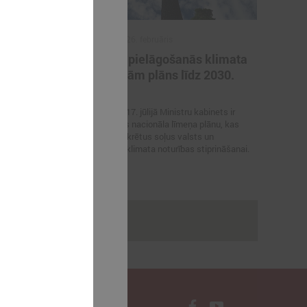
2026. gada 26. februāris
nes klimata
Latvijas pielāgošanās klimata
pārmaiņām plāns līdz 2030.
gadam
bāk
 un plānot
2019. gada 17. jūlijā Ministru kabinets ir
tvijas Vides,
apstiprinājis nacionāla līmeņa plānu, kas
centrs” ir
nosaka konkrētus soļus valsts un
nējo un nākotnes
pašvaldību klimata noturības stiprināšanai.
rakstus