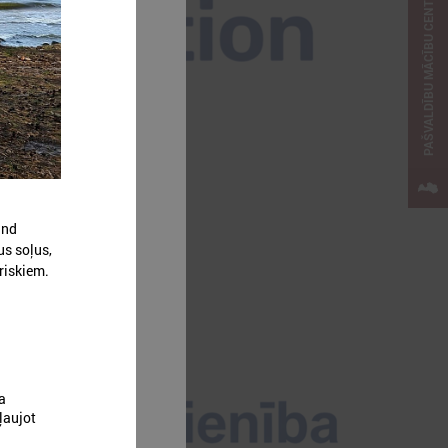
PAŠVALDĪBU MĀCĪBU CENTRS
and
us soļus,
riskiem.
ta
ļaujot