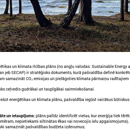
ģētikas un klimata rīcības plāns (no angļu valodas: Sustainable Energy 
an jeb SECAP) ir stratēģisks dokuments, kurā pašvaldība definē konkrēt
am samazināt CO₂ emisijas un pielāgoties klimata pārmaiņu radītajiem 
tisks ceļvedis gudrākai un taupīgākai saimniekošanai.
viešot enerģētikas un klimata plānu, pašvaldība iegūst vairākus būtiskus
āte un ietaupījums:
plāns palīdz identificēt vietas, kur enerģija tiek tērē
iemēram, nepietiekami siltinātas ēkas vai novecojis ielu apgaismojums), 
iski samazināt pašvaldības budžeta izdevumus;