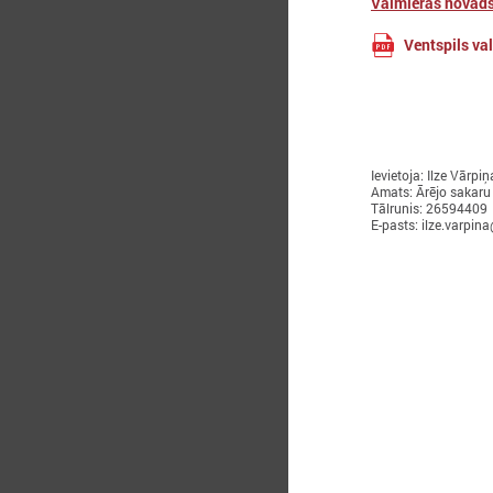
Valmieras novad
2
Ventspils val
K
i
Ievietoja: Ilze Vārpiņ
Amats: Ārējo sakaru
Tālrunis: 26594409
E-pasts: ilze.varpina