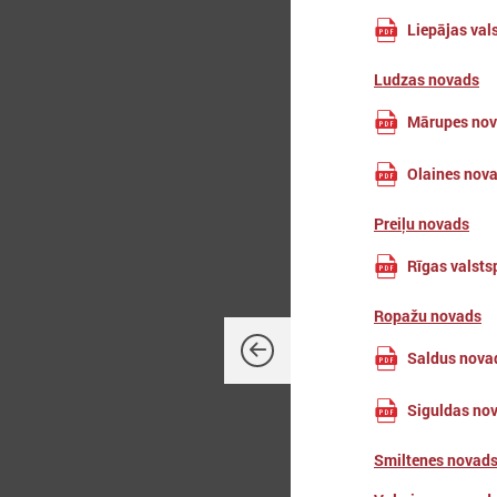
Liepājas val
Ludzas novads
Mārupes no
2
s
Olaines nov
A
Preiļu novads
j
Rīgas valsts
Ropažu novads
Saldus nova
Siguldas no
Smiltenes novad