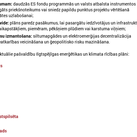
jumam:
daudzās ES fondu programmās un valsts atbalsta instrumento
igāts priekšnoteikums vai sniedz papildu punktus projektu vērtēšanā
utors: ES
tātes uzlabošanai;
vide:
plāns paredz pasākumus, lai pasargātu iedzīvotājus un infrastruk
aikapstākļiem, piemēram, pēkšņiem plūdiem vai karstuma viļņiem;
rsu izmantošana:
siltumapgādes un elektroenerģijas decentralizācija
Klimata zināšanu telpa izveidota projektā "AdaptationHubs", kas saņē
eatkarības veicināšana un ģeopolitisko risku mazināšana.
Vairāk informācijas par projektu:
https://www.lps.lv/lv/projekti/aktivi
tuālie pašvaldību Ilgtspējīgas enerģētikas un klimata rīcības plāni:
adaptacijas-centri
ds
stspilsēta
ads
026. gada 11. jūnijs
2026. gada 10. jūnijs