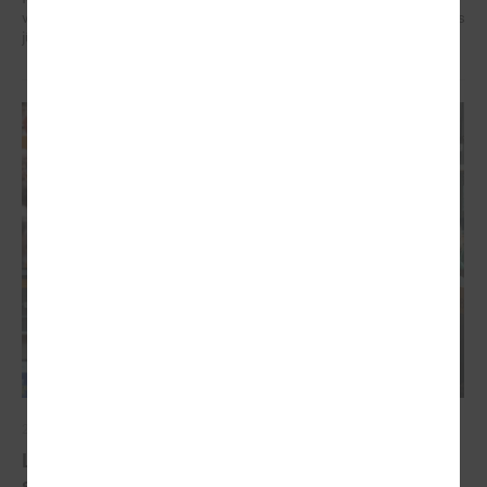
veidotājus, pētniekus un pilsoniskās sabiedrības līderus no visa Baltijas
jūras reģiona.
2026. gada 07. maijs
Latvijas pašvaldību balsis Briselē: veidojot
spēcīgu kohēzijas politiku un pašvaldību attīstību