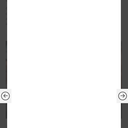
6. – 7. maijā Briselē Latvijas delegācija Eiropas Reģionu komitejā
dažādu augsta līmeņa sanāksmju ietvaros iestājās par reģionālās
attīstības politiku, kas ietver decentralizētu atbalstu pašvaldībām un
iedzīvotāju dzīves kvalitātes uzlabošanos reģionos.
2026. gada 21. aprīlis