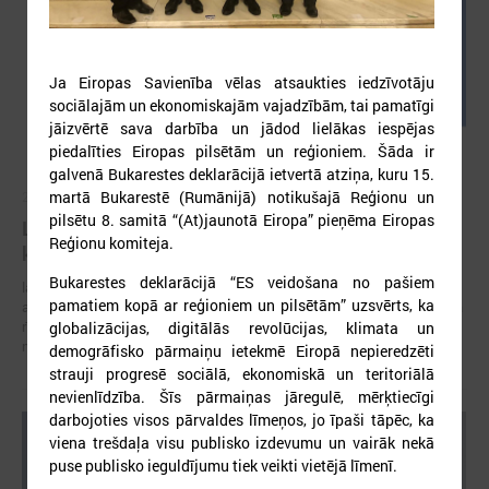
Ja Eiropas Savienība vēlas atsaukties iedzīvotāju
sociālajām un ekonomiskajām vajadzībām, tai pamatīgi
jāizvērtē sava darbība un jādod lielākas iespējas
piedalīties Eiropas pilsētām un reģioniem. Šāda ir
galvenā Bukarestes deklarācijā ietvertā atziņa, kuru 15.
martā Bukarestē (Rumānijā) notikušajā Reģionu un
2026. gada 05. augusts
pilsētu 8. samitā “(At)jaunotā Eiropa” pieņēma Eiropas
LPS aicina piedalīties seminārā “Stiprinot vietējās
Reģionu komiteja.
kopienas krīzē" 11. augustā, Cēsīs
Bukarestes deklarācijā “ES veidošana no pašiem
latvijas Pašvaldību savienība sadarbībā ar Cēsu novada pašvaldību
pamatiem kopā ar reģioniem un pilsētām” uzsvērts, ka
aicina piedalīties seminārā “Stiprinot vietējās kopienas krīzē: proaktīva
rīcība un pieredzes apmaiņa starp Ukrainas un ES pašvaldībām”, kas
globalizācijas, digitālās revolūcijas, klimata un
notiks šī gada 11.augustā no plkst.10.00 līdz 15.30
demogrāfisko pārmaiņu ietekmē Eiropā nepieredzēti
strauji progresē sociālā, ekonomiskā un teritoriālā
nevienlīdzība. Šīs pārmaiņas jāregulē, mērķtiecīgi
darbojoties visos pārvaldes līmeņos, jo īpaši tāpēc, ka
viena trešdaļa visu publisko izdevumu un vairāk nekā
puse publisko ieguldījumu tiek veikti vietējā līmenī.