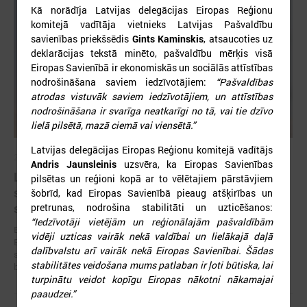
Kā norādīja Latvijas delegācijas Eiropas Reģionu
komitejā vadītāja vietnieks Latvijas Pašvaldību
savienības priekšsēdis
Gints Kaminskis
, atsaucoties uz
deklarācijas tekstā minēto, pašvaldību mērķis visā
Eiropas Savienībā ir ekonomiskās un sociālās attīstības
nodrošināšana saviem iedzīvotājiem:
“Pašvaldības
atrodas vistuvāk saviem iedzīvotājiem, un attīstības
nodrošināšana ir svarīga neatkarīgi no tā, vai tie dzīvo
lielā pilsētā, mazā ciemā vai viensētā.”
Latvijas delegācijas Eiropas Reģionu komitejā vadītājs
2026. gada 19. jūnijs
Andris Jaunsleinis
uzsvēra, ka Eiropas Savienības
Latvijas pašvaldības aicinātas pieteikties
pilsētas un reģioni kopā ar to vēlētajiem pārstāvjiem
sadarbībai ar Ukrainas pašvaldībām veltītai
šobrīd, kad Eiropas Savienībā pieaug atšķirības un
starptautiskai balvai
pretrunas, nodrošina stabilitāti un uzticēšanos:
“Iedzīvotāji vietējām un reģionālajām pašvaldībām
Eiropas Pašvaldību un reģionu padome sadarbībā ar “U-LEAD with
vidēji uzticas vairāk nekā valdībai un lielākajā daļā
Europe” un Latvijas Pašvaldību savienību izsludinājusi pieteikšanos
dalībvalstu arī vairāk nekā Eiropas Savienībai. Šādas
starptautiskai pašvaldību sadarbības balvai “Uzticības tiltu sadarbības
stabilitātes veidošana mums patlaban ir ļoti būtiska, lai
balva 2026”.
turpinātu veidot kopīgu Eiropas nākotni nākamajai
paaudzei.”