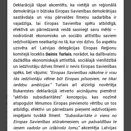
Deklarācijā tāpat akcentēts, ka vietējā un reģionālā
demokrātija ir būtiska Eiropas Savienības demokrātijas
sastāvdaļa un visu pārvaldes līmeņu sadarbība ir
vajadzīga, lai Eiropas Savienība spētu atbildīgā,
efektīvā un pārredzamā veidā sasniegt savu mērķi –
nodrošināt ekonomisko un sociālo attīstību saviem
iedzīvotājiem neatkarīgi no tā, kur viņi dzīvo. Šo aspektu
uzsvēra arī Latvijas delegācijas Eiropas Reģionu
komitejā loceklis
Dainis Turlais
, norādot, ka dalībvalstu
dažādība ekonomiskajā attīstībā, sociālajā vienlīdzībā
un iedzīvotāju dzīves līmenī ir nevis Eiropas Savienības
spēks, bet vājums:
“Eiropas Savienības nākotne ir visu
tās iedzīvotāju vēlme būt Eiropas pilsoņiem, ne tikai
ierēdņu ambīcijas.”
Turlais arī atzinīgi novērtēja
2026. gada 17. jūnijs
Bukarestes deklarācijā ietverto aicinājumu piemērot
Eiropas pilsētu līderi Gimarainšā vienojas par
“aktīvās subsidiaritātes” koncepciju, kas nozīmē
rīcību klimata noturības stiprināšanai
atspoguļot lēmumos Eiropas pievienoto vērtību un tos
atbildīgi, efektīvi un pārredzami pieņemt iedzīvotājiem
17. jūnijā Eiropas Zaļajā galvaspilsētā Gimarainšā (Portugālē) sākās 13.
iespējami tuvākā līmenī.
“Subsidiaritāte ir viens no
Eiropas Pilsētu noturības forums (EURESFO 2026), kas pulcē vairāk
Eiropas Savienības stūrakmeņiem, un pašvaldības te
nekā 400 pašvaldību vadītājus, pilsētplānotājus, klimata ekspertus un
ieņem vadošo un izšķirošo lomu,”
akcentēja Latvijas
politikas veidotājus no visas Eiropas.