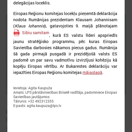
delegācijas loceklis.
Eiropas Reģionu komitejas locekļu pieņemtā deklarācija
nodota Rumānijas prezidentam Klausam Johannisam
(
Klaus Iohannis
), gatavojoties 9. maijā plānotajam
Sibiu samitam
, kurā ES valstu līderi apspriedīs
jaunu stratēģisko programmu, pēc kuras Eiropas
Savienība darbosies nākamos piecus gadus. Rumānija
šā gada pirmajā pusgadā ir prezidējošā valsts ES
padomē un par savu vadmotīvu izvirzījusi kohēziju kā
kopēju Eiropas vērtību. Ar Bukarestes deklarāciju var
iepazīties Eiropas Reģionu komitejas
mājaslapā
.
Ievietoja: Agita Kaupuža
Amats: LPS pārstāvniecības Briselē vadītāja, padomniece Eiropas
Savienības jautājumos
Tālrunis: +32 492312355
2026. gada 18. maijs
E-pasts: agita.kaupuza@lps.lv
LPS Azerbaidžānā piedalās vērienīgajā Pasaules
pilsētu forumā
LPS Azerbaidžānā piedalās vērienīgajā Pasaules pilsētu forumā