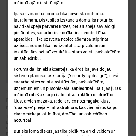
reģionālajām institūcijām.
Īpaša uzmanība forumā tika pievērsta noturības
jautājumam. Diskusijās izskanēja doma, ka noturība
nav tikai spēja pārvarēt krīzes, bet arī spēja savlaicīgi
pielāgoties, sadarboties un rīkoties nenoteiktības
apstākļos. Tika uzsvērta nepieciešamība stiprināt
uzticēšanos ne tikai horizontāli starp valstīm un
institūcijām, bet arī vertikāli – starp valsti, pašvaldībām
un sabiedrību.
Foruma dalībnieki akcentēja, ka drošība jāveido jau
sistēmu plānošanas stadijā (“security by design”), cieši
sadarbojoties valsts institūcijām, pašvaldībām,
uzņēmumiem un pilsoniskajai sabiedrībai. Baltijas jūras
2026. gada 17. jūnijs
reģionā robeža starp civilo infrastruktūru un drošību
Eiropas pilsētu līderi Gimarainšā vienojas par
kļūst arvien mazāka, tādēļ arvien nozīmīgāka kļūst
rīcību klimata noturības stiprināšanai
“dual-use” pieeja – infrastruktūra, kas vienlaikus kalpo
ekonomiskajai attīstībai, drošībai un sabiedrības
17. jūnijā Eiropas Zaļajā galvaspilsētā Gimarainšā (Portugālē) sākās 13.
noturībai.
Eiropas Pilsētu noturības forums (EURESFO 2026), kas pulcē vairāk
nekā 400 pašvaldību vadītājus, pilsētplānotājus, klimata ekspertus un
Būtiska loma diskusijās tika piešķirta arī cilvēkiem un
politikas veidotājus no visas Eiropas.