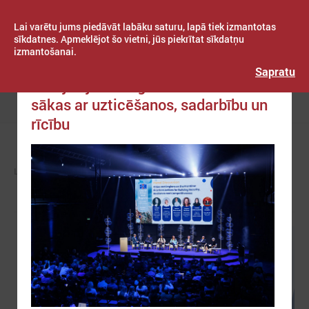
Lai varētu jums piedāvāt labāku saturu, lapā tiek izmantotas
sīkdatnes. Apmeklējot šo vietni, jūs piekrītat sīkdatņu
izmantošanai.
Publicēts: 2026. gada 13. maijs
Latvijas Pašvaldību savienība
Sapratu
Baltijas jūras reģiona noturība
sākas ar uzticēšanos, sadarbību un
Izvēlne
rīcību
LPS
ZIŅAS
EIROPĀ UN PASAULĒ