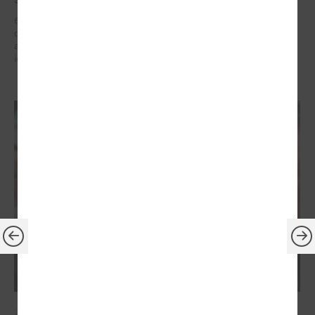
6. – 7. maijā Briselē Latvijas delegācija Eiropas Reģionu komitejā
dažādu augsta līmeņa sanāksmju ietvaros iestājās par reģionālās
attīstības politiku, kas ietver decentralizētu atbalstu pašvaldībām un
iedzīvotāju dzīves kvalitātes uzlabošanos reģionos.
2026. gada 21. aprīlis