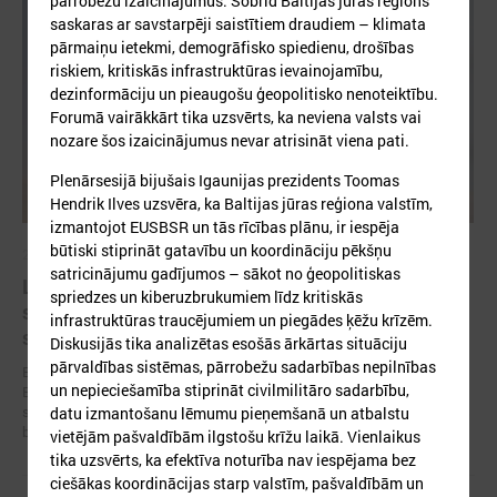
pārrobežu izaicinājumus. Šobrīd Baltijas jūras reģions
saskaras ar savstarpēji saistītiem draudiem – klimata
pārmaiņu ietekmi, demogrāfisko spiedienu, drošības
riskiem, kritiskās infrastruktūras ievainojamību,
dezinformāciju un pieaugošu ģeopolitisko nenoteiktību.
Forumā vairākkārt tika uzsvērts, ka neviena valsts vai
nozare šos izaicinājumus nevar atrisināt viena pati.
Plenārsesijā bijušais Igaunijas prezidents Toomas
Hendrik Ilves uzsvēra, ka Baltijas jūras reģiona valstīm,
izmantojot EUSBSR un tās rīcības plānu, ir iespēja
būtiski stiprināt gatavību un koordināciju pēkšņu
2026. gada 19. jūnijs
satricinājumu gadījumos – sākot no ģeopolitiskas
Latvijas pašvaldības aicinātas pieteikties
spriedzes un kiberuzbrukumiem līdz kritiskās
sadarbībai ar Ukrainas pašvaldībām veltītai
infrastruktūras traucējumiem un piegādes ķēžu krīzēm.
starptautiskai balvai
Diskusijās tika analizētas esošās ārkārtas situāciju
pārvaldības sistēmas, pārrobežu sadarbības nepilnības
Eiropas Pašvaldību un reģionu padome sadarbībā ar “U-LEAD with
un nepieciešamība stiprināt civilmilitāro sadarbību,
Europe” un Latvijas Pašvaldību savienību izsludinājusi pieteikšanos
starptautiskai pašvaldību sadarbības balvai “Uzticības tiltu sadarbības
datu izmantošanu lēmumu pieņemšanā un atbalstu
balva 2026”.
vietējām pašvaldībām ilgstošu krīžu laikā. Vienlaikus
tika uzsvērts, ka efektīva noturība nav iespējama bez
ciešākas koordinācijas starp valstīm, pašvaldībām un