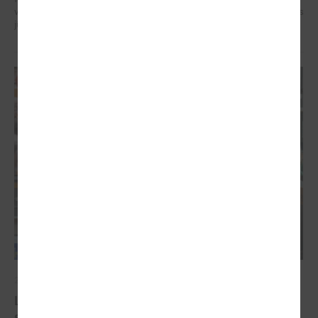
veidotājus, pētniekus un pilsoniskās sabiedrības līderus no visa Baltijas
jūras reģiona.
2026. gada 07. maijs
Latvijas pašvaldību balsis Briselē: veidojot
spēcīgu kohēzijas politiku un pašvaldību attīstību