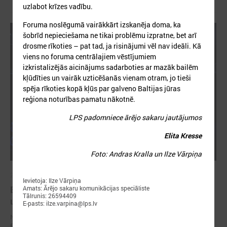
uzlabot krīzes vadību.
Foruma noslēgumā vairākkārt izskanēja doma, ka
šobrīd nepieciešama ne tikai problēmu izpratne, bet arī
drosme rīkoties – pat tad, ja risinājumi vēl nav ideāli. Kā
viens no foruma centrālajiem vēstījumiem
izkristalizējās aicinājums sadarboties ar mazāk bailēm
kļūdīties un vairāk uzticēšanās vienam otram, jo tieši
spēja rīkoties kopā kļūs par galveno Baltijas jūras
reģiona noturības pamatu nākotnē.
LPS padomniece ārējo sakaru jautājumos
Elita Kresse
Foto: Andras Kralla un Ilze Vārpiņa
2026. gada 13. maijs
Ievietoja: Ilze Vārpiņa
Baltijas jūras reģiona noturība sākas ar
Amats: Ārējo sakaru komunikācijas speciāliste
Tālrunis: 26594409
uzticēšanos, sadarbību un rīcību
E-pasts: ilze.varpina@lps.lv
No 11. līdz 13. maijam Tallinā norisinājās 17. EUSBSR ikgadējais
forums, kas pulcēja valdību un pašvaldību pārstāvjus, politikas