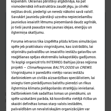
kopienām. Ukrainas pārstāvji atgādināja, ka pat
vismodernākā infrastruktūra zaudē jēgu, ja cilvēki
nejūtas droši, piederīgi un neredz nākotni savā valstī.
Savukārt jauniešu pārstāvji uzsvēra nepieciešamību
jauniešus iesaistīt lēmumu pieņemšanā daudz agrīnāk,
jo tieši jaunā paaudze nes jaunas idejas, enerģiju un
ilgtermiņa skatījumu.
Foruma ietvaros tika izspēlēta plūdu krīzes simulācijas
spēle jeb praktiskais vingrinājums, kas izstrādāts, lai
stiprinātu pašvaldību un iesaistīto iestāžu gatavību un
reaģēšanas spējas ekstremālu laikapstākļu gadījumos.
To kopīgi organizē trīs INTERREG Baltijas jūras reģiona
projekti –
ClimaResponse
,
BALTFLOODS
un
CREWS
.
Vingrinājums ir paredzēts vietējo varas iestāžu
darbiniekiem un civilās aizsardzības speciālistiem, lai
sniegtu tiem pierādījumos balstītu pieredzi un rīkus
2026. gada 18. maijs
ilgtermiņa klimata pielāgošanās stratēģiju ieviešanai.
Dalībniekiem tiek sadalītas lomas un pienākumi, un
LPS Azerbaidžānā piedalās vērienīgajā Pasaules
spēle uzskatāmi parāda, kā koordinēta vietējā rīcība un
pilsētu forumā
skaidri definētas lomas starp valsts iestādēm,
LPS Azerbaidžānā piedalās vērienīgajā Pasaules pilsētu forumā
pašvaldībām un nevalstiskajām organizācijām var