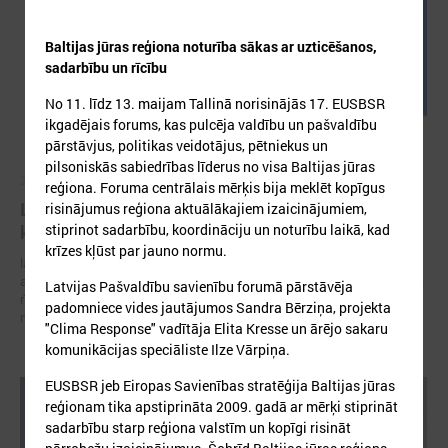
Baltijas jūras reģiona noturība sākas ar uzticēšanos,
sadarbību un rīcību
No 11. līdz 13. maijam Tallinā norisinājās 17. EUSBSR
ikgadējais forums, kas pulcēja valdību un pašvaldību
pārstāvjus, politikas veidotājus, pētniekus un
pilsoniskās sabiedrības līderus no visa Baltijas jūras
2026. gada 05. augusts
reģiona. Foruma centrālais mērķis bija meklēt kopīgus
LPS aicina piedalīties seminārā “Stiprinot vietējās
risinājumus reģiona aktuālākajiem izaicinājumiem,
stiprinot sadarbību, koordināciju un noturību laikā, kad
kopienas krīzē" 11. augustā, Cēsīs
krīzes kļūst par jauno normu.
latvijas Pašvaldību savienība sadarbībā ar Cēsu novada pašvaldību
aicina piedalīties seminārā “Stiprinot vietējās kopienas krīzē: proaktīva
Latvijas Pašvaldību savienību forumā pārstāvēja
rīcība un pieredzes apmaiņa starp Ukrainas un ES pašvaldībām”, kas
padomniece vides jautājumos Sandra Bērziņa, projekta
notiks šī gada 11.augustā no plkst.10.00 līdz 15.30
"Clima Response" vadītāja Elita Kresse un ārējo sakaru
komunikācijas speciāliste Ilze Vārpiņa.
EUSBSR jeb Eiropas Savienības stratēģija Baltijas jūras
reģionam tika apstiprināta 2009. gadā ar mērķi stiprināt
sadarbību starp reģiona valstīm un kopīgi risināt