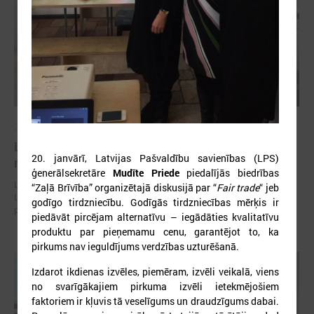
2026. gada 30. jūlijs
Latvijas Pašvaldību savienības un Iekšlietu
20. janvārī, Latvijas Pašvaldību savienības (LPS)
ministrijas sarunas
ģenerālsekretāre
Mudīte Priede
piedalījās biedrības
Latvijas Pašvaldību savienība aicina piedalīties Iekšlietu ministrijas un
“Zaļā Brīvība” organizētajā diskusijā par “
Fair trade
“ jeb
Latvijas Pašvaldību savienības sarunās, kas notiks šī gada 5. augustā
godīgo tirdzniecību. Godīgās tirdzniecības mērķis ir
plkst. 14:30 LPS 4. stāva zālē (Mazā Pils iela 1, Rīga).
piedāvāt pircējam alternatīvu – iegādāties kvalitatīvu
produktu par pieņemamu cenu, garantējot to, ka
pirkums nav ieguldījums verdzības uzturēšanā.
Izdarot ikdienas izvēles, piemēram, izvēli veikalā, viens
no svarīgākajiem pirkuma izvēli ietekmējošiem
faktoriem ir kļuvis tā veselīgums un draudzīgums dabai.