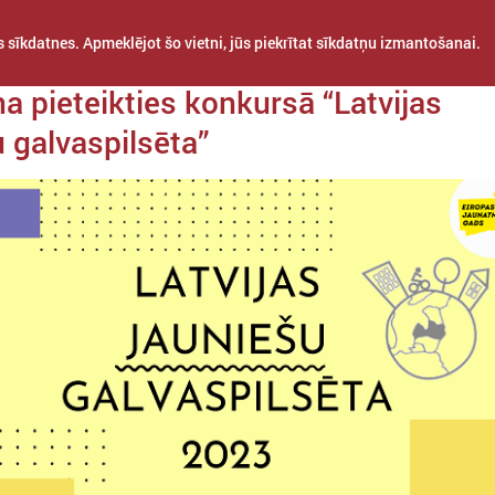
 sīkdatnes. Apmeklējot šo vietni, jūs piekrītat sīkdatņu izmantošanai.
a 01. jūnijs
na pieteikties konkursā “Latvijas
 galvaspilsēta”
STARPTAUTISKĀ
PROJEKTI
APVIENĪBAS
SADARBĪBA