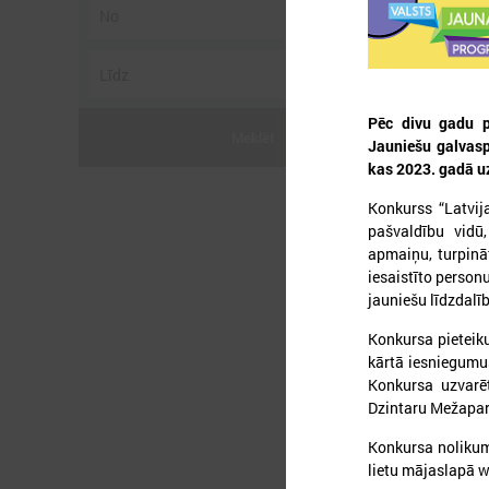
Pēc divu gadu pā
Meklēt
Jauniešu galvaspi
2
kas 2023. gadā uz
Konkurss “Latvij
pašvaldību vidū
apmaiņu, turpināt
iesaistīto person
jauniešu līdzdalī
Konkursa pieteiku
kārtā iesniegumus
Konkursa uzvarēt
Dzintaru Mežapar
Konkursa nolikum
lietu mājaslapā w