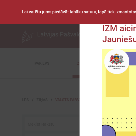
Lai varētu jums piedāvāt labāku saturu, lapā tiek izmantotas
Publicēts: 2022. gad
IZM aici
Latvijas Pašvaldību savienība
Jauniešu
PAR LPS
ZIŅAS
KOMITEJAS
LPS
ZIŅAS
VALSTS PĀRVALDĒ