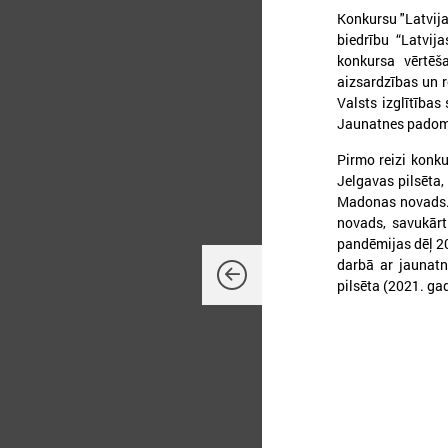
Konkursu "Latvija
biedrību “Latvij
konkursa vērtēša
2
aizsardzības un r
Valsts izglītības
Jaunatnes padome
M
Pirmo reizi konku
a
Jelgavas pilsēta,
Madonas novads. 2
novads, savukārt
pandēmijas dēļ 20
darbā ar jaunatn
pilsēta (2021. ga