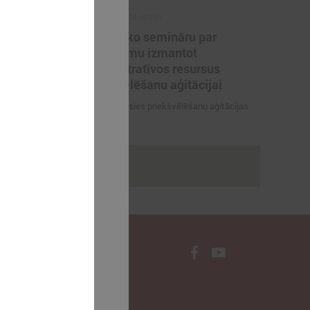
2022. gada 24. maijs
KNAB rīko semināru par
tu
aizliegumu izmantot
u valsts
administratīvos resursus
priekšvēlēšanu aģitācijai
elāgots darba
4. jūnijā sāksies priekšvēlēšanu aģitācijas
periods
rakstus