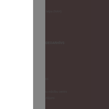
NODERĪGI
Klimata zināšanu telpa (NAH)
Bauhaus Latvijā
Jaunatnes lietas
Iepirkumu joma
apvienība
TIEŠRAIDES, VIDEOARHĪVS
Tiešraide
Videoarhīvs
Videoarhīvs-old
KONTAKTI
Pašvaldību kontakti
LPS
Latvijas pašvaldību mācību centrs
Biežāk uzdotie jautājumi