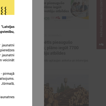
PAŠVALDĪBU MĀCĪBU CENTRS
“Latvijas
apvienību,
2022. gada 08. novembris
ināru par
Latvijā pētīs pieaugušo
r jaunatni
amības
prasmes; plāno iegūt 7700
pieredzes
iedzīvotāju atbildes
r jaunatni
n veicināt
z 13.decembrim
Pētījumu veido aptaujas anketa un intervijas
 - pirmajā
balsojums.
 Jūrmalā,
 Jaunatnes