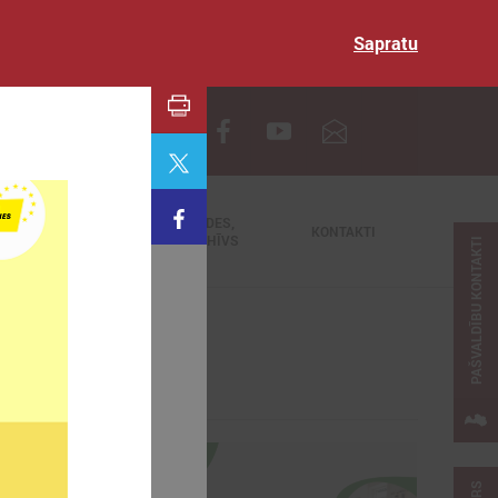
Sapratu
EN
TIEŠRAIDES,
NODERĪGI
KONTAKTI
VIDEOARHĪVS
PAŠVALDĪBU KONTAKTI