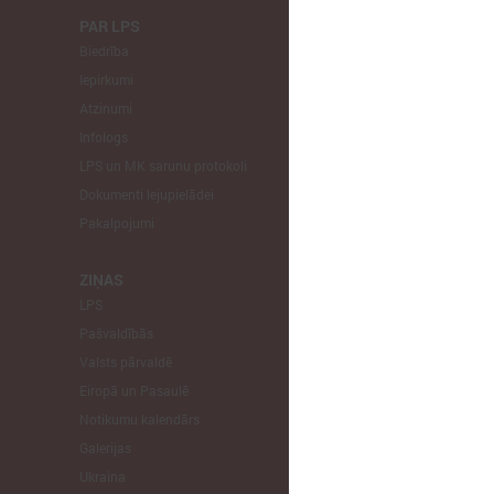
PAR LPS
KOMITEJA
Biedrība
Finanšu un 
Iepirkumi
Izglītības un
Atzinumi
Veselības un
Infologs
Reģionālās a
LPS un MK sarunu protokoli
Tautsaimniec
Dokumenti lejupielādei
Sporta jautā
Pakalpojumi
Informātikas
Mājokļu jau
ZIŅAS
LPS
STARPTAU
Pašvaldībās
Pārstāvniecīb
Valsts pārvaldē
Eiropas Reģi
Eiropā un Pasaulē
EP Vietējo u
Notikumu kalendārs
Galerijas
Ukraina