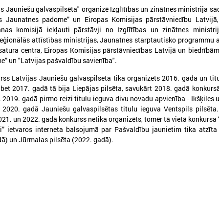
s Jauniešu galvaspilsēta" organizē Izglītības un zinātnes ministrija sa
as Jaunatnes padome” un Eiropas Komisijas pārstāvniecību Latvijā,
nas komisijā iekļauti pārstāvji no Izglītības un zinātnes ministri
022. gada 16. augusts
2022. gada 10. augusts
eģionālās attīstības ministrijas, Jaunatnes starptautisko programmu 
Valsts atbalsts 2022/2023
Nekrāj radioaktīvus
 satura centra, Eiropas Komisijas pārstāvniecības Latvijā un biedrībām
apkures sezonā
priekšmetus - Valsts
” un "Latvijas pašvaldību savienība".
dienests aicina tos 
inistru kabinetā 9.augustā apstiprinātie
rss Latvijas Jauniešu galvaspilsēta tika organizēts 2016. gadā un tit
maksas
tbalsta veidi
 bet 2017. gadā tā bija Liepājas pilsēta, savukārt 2018. gadā konkurs
Kampaņa norisinās no 10.aug
019. gadā pirmo reizi titulu ieguva divu novadu apvienība - Ikšķiles 
10.oktobrim.
 2020. gadā Jauniešu galvaspilsētas titulu ieguva Ventspils pilsēta
21. un 2022. gadā konkurss netika organizēts, tomēr tā vietā konkursa
i” ietvaros interneta balsojumā par Pašvaldību jaunietim tika atzīt
dā) un Jūrmalas pilsēta (2022. gadā).