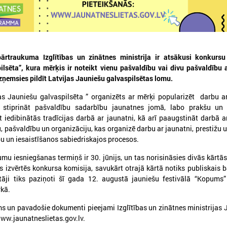
rtraukuma Izglītības un zinātnes ministrija ir atsākusi konkursu 
lsēta”, kura mērķis ir noteikt vienu pašvaldību vai divu pašvaldību 
023. gada 30. janvāris
2022. gada 05. decembris
ņemsies pildīt Latvijas Jauniešu galvaspilsētas lomu.
Uzsāk diskusiju par
VARAM organizē sem
as Jauniešu galvaspilsēta ” organizēts ar mērķi popularizēt darbu a
priekšlikumiem nodokļu
mājaslapu piekļūst
, stiprināt pašvaldību sadarbību jaunatnes jomā, labo prakšu un 
sistēmas pilnveidošanai
jautājumiem
 iedibinātās tradīcijas darbā ar jaunatni, kā arī paaugstināt darbā a
u, pašvaldību un organizāciju, kas organizē darbu ar jaunatni, prestižu u
Nākamā sanāksme notiks februārī
Pieteikšanās semināram līd
bu un iesaistīšanos sabiedriskajos procesos.
mu iesniegšanas termiņš ir 30. jūnijs, un tas norisināsies divās kārtās
 izvērtēs konkursa komisija, savukārt otrajā kārtā notiks publiskais 
āji tiks paziņoti šī gada 12. augustā jauniešu festivālā “Kopums”
kā.
s un pavadošie dokumenti pieejami Izglītības un zinātnes ministrijas
ww.jaunatneslietas.gov.lv.