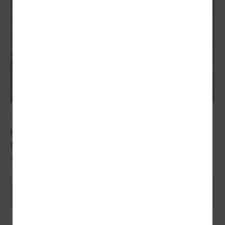
2022. gada 07. jūnijs
Piekrastes apsaimniekošanas aktivitātēm aizrit
piektā sezona
Projekta vadošais partneris ir LPS
Ielādēt vecākus rakstus