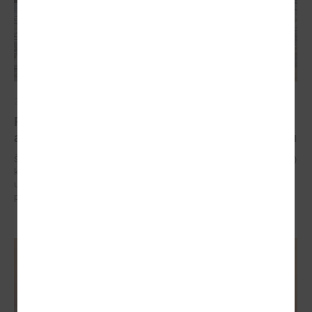
2024. gada 15. augusts
Projekts “Piekrastes apsaimniekošanas praktisko
aktivitāšu realizēšana” turpinās jau septīto sezonu
Šo projektu jau septīto gadu īsteno Latvijas Pašvaldību savienība (LPS)
kā projekta vadošais partneris ciešā sadarbībā ar visām Baltijas jūras
un Rīgas līča piekrastes pašvaldībām vai to institūcijām – sadarbības
partneriem.