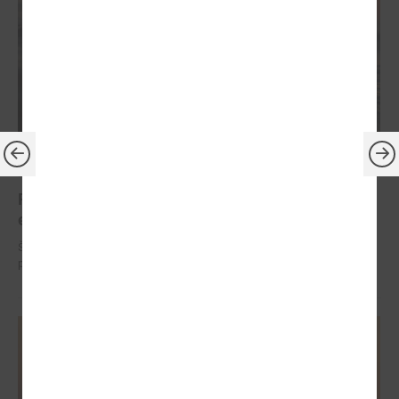
2024. gada 29. janvāris
Piekrastes pašvaldības pārrunās jūras krasta
erozijas mazināšanas jautājumus
Šī gada 31.janvārī plkst.14.00 attālināti notiks Latvijas Piekrastes
pašvalddību apvienības sanāksme.