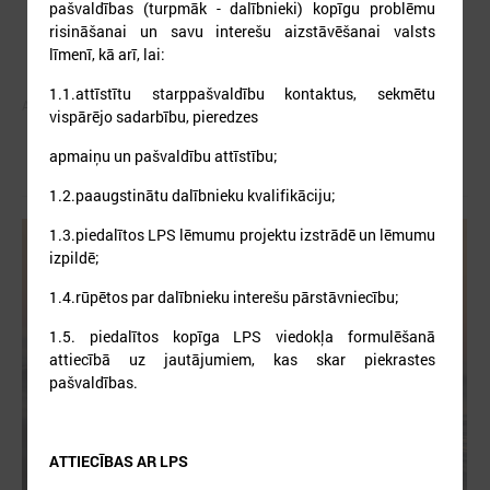
pašvaldības (turpmāk - dalībnieki) kopīgu problēmu
risināšanai un savu interešu aizstāvēšanai valsts
līmenī, kā arī, lai:
1.1.attīstītu starppašvaldību kontaktus, sekmētu
Autors:
vispārējo sadarbību, pieredzes
apmaiņu un pašvaldību attīstību;
1.2.paaugstinātu dalībnieku kvalifikāciju;
1.3.piedalītos LPS lēmumu projektu izstrādē un lēmumu
izpildē;
1.4.rūpētos par dalībnieku interešu pārstāvniecību;
1.5. piedalītos kopīga LPS viedokļa formulēšanā
attiecībā uz jautājumiem, kas skar piekrastes
pašvaldības.
ATTIECĪBAS AR LPS