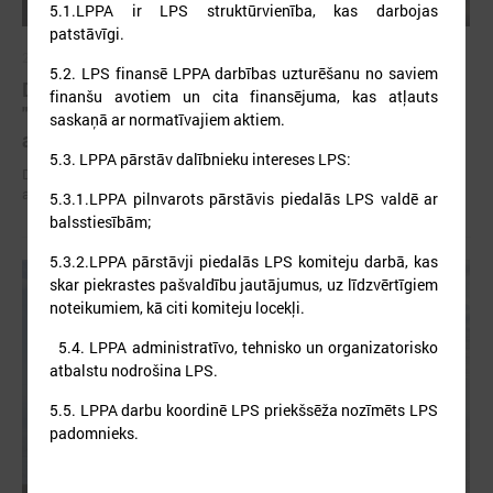
5.1.LPPA ir LPS struktūrvienība, kas darbojas
patstāvīgi.
2026. gada 01. maijs
5.2. LPS finansē LPPA darbības uzturēšanu no saviem
Devīto gadu pašvaldības īsteno projektu
finanšu avotiem un cita finansējuma, kas atļauts
"Piekrastes apsaimniekošanas praktisko
saskaņā ar normatīvajiem aktiem.
aktivitāšu realizēšana"
5.3. LPPA pārstāv dalībnieku intereses LPS:
Devīto gadu piekrastes pašvaldības īsteno projektu "Piekrastes
apsaimniekošanas praktisko aktivitāšu realizēšana"
5.3.1.LPPA pilnvarots pārstāvis piedalās LPS valdē ar
balsstiesībām;
5.3.2.LPPA pārstāvji piedalās LPS komiteju darbā, kas
skar piekrastes pašvaldību jautājumus, uz līdzvērtīgiem
noteikumiem, kā citi komiteju locekļi.
5.4. LPPA administratīvo, tehnisko un organizatorisko
atbalstu nodrošina LPS.
5.5. LPPA darbu koordinē LPS priekšsēža nozīmēts LPS
padomnieks.