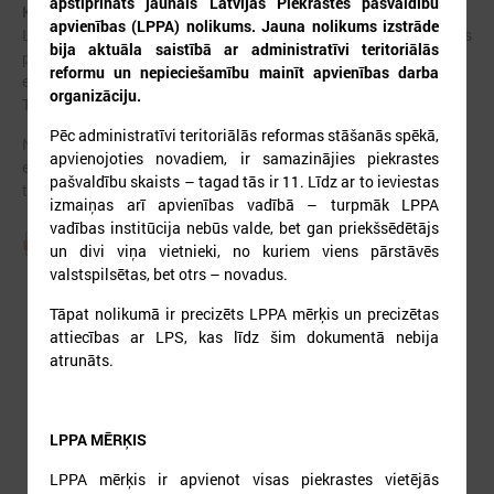
apstiprināts jaunais Latvijas Piekrastes pašvaldību
Kontakti un vadība:
apvienības (LPPA) nolikums. Jauna nolikums izstrāde
LPPA priekšsēdis
Normunds Līcis
(Saulkrastu novada domes
bija aktuāla saistībā ar administratīvi teritoriālās
priekšsēdētājs)
reformu un nepieciešamību mainīt apvienības darba
e-pasts:
normunds.licis@saulkrasti.lv
organizāciju.
Tālrunis: 27854444
Pēc administratīvi teritoriālās reformas stāšanās spēkā,
No LPS puses LPPA darbu koordinē padomniece
Sandra Bērziņa
apvienojoties novadiem, ir samazinājies piekrastes
e-pasts: sandra.berzina@lps.lv
pašvaldību skaists – tagad tās ir 11. Līdz ar to ieviestas
tālrunis: 67226536
izmaiņas arī apvienības vadībā – turpmāk LPPA
vadības institūcija nebūs valde, bet gan priekšsēdētājs
Piekrastes pašvaldību apvienības nolikums
un divi viņa vietnieki, no kuriem viens pārstāvēs
valstspilsētas, bet otrs – novadus.
Tāpat nolikumā ir precizēts LPPA mērķis un precizētas
attiecības ar LPS, kas līdz šim dokumentā nebija
atrunāts.
LPPA MĒRĶIS
LPPA mērķis ir apvienot visas piekrastes vietējās