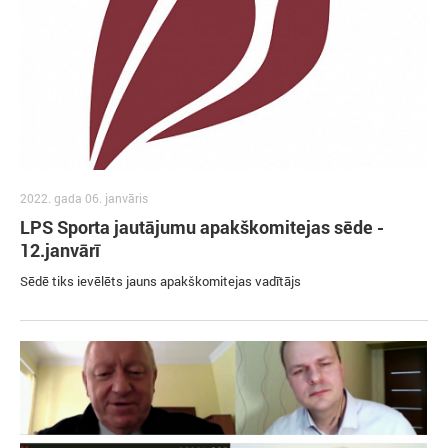
2022. gada 06. janvāris
LPS Sporta jautājumu apakškomitejas sēde -
12.janvārī
Sēdē tiks ievēlēts jauns apakškomitejas vadītājs