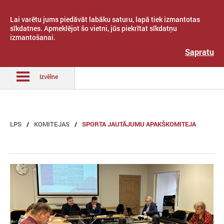
Lai varētu jums piedāvāt labāku saturu, lapā tiek izmantotas
sīkdatnes. Apmeklējot šo vietni, jūs piekrītat sīkdatņu
izmantošanai.
Latvijas Pašvaldību savienība
Sapratu
Izvēlne
LPS
KOMITEJAS
SPORTA JAUTĀJUMU APAKŠKOMITEJA