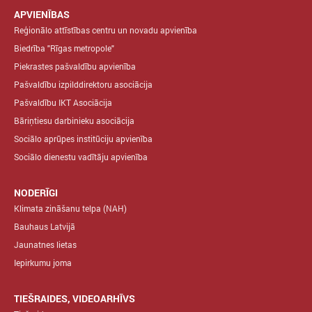
APVIENĪBAS
Reģionālo attīstības centru un novadu apvienība
Biedrība "Rīgas metropole"
Piekrastes pašvaldību apvienība
Pašvaldību izpilddirektoru asociācija
Pašvaldību IKT Asociācija
Bāriņtiesu darbinieku asociācija
Sociālo aprūpes institūciju apvienība
Sociālo dienestu vadītāju apvienība
NODERĪGI
Klimata zināšanu telpa (NAH)
Bauhaus Latvijā
Jaunatnes lietas
Iepirkumu joma
TIEŠRAIDES, VIDEOARHĪVS