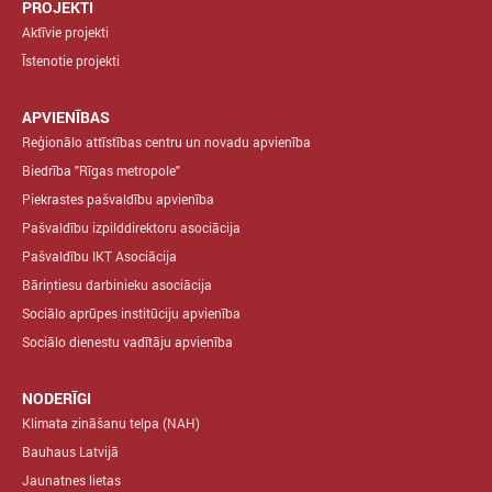
PROJEKTI
Aktīvie projekti
Īstenotie projekti
APVIENĪBAS
Reģionālo attīstības centru un novadu apvienība
Biedrība "Rīgas metropole"
Piekrastes pašvaldību apvienība
Pašvaldību izpilddirektoru asociācija
Pašvaldību IKT Asociācija
Bāriņtiesu darbinieku asociācija
Sociālo aprūpes institūciju apvienība
Sociālo dienestu vadītāju apvienība
NODERĪGI
Klimata zināšanu telpa (NAH)
Bauhaus Latvijā
Jaunatnes lietas