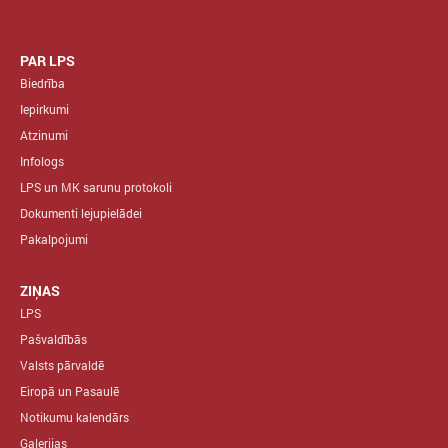
PAR LPS
Biedrība
Iepirkumi
Atzinumi
Infologs
LPS un MK sarunu protokoli
Dokumenti lejupielādei
Pakalpojumi
ZIŅAS
LPS
Pašvaldībās
Valsts pārvaldē
Eiropā un Pasaulē
Notikumu kalendārs
Galerijas