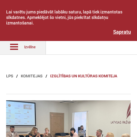
Lai varētu jums piedāvāt labāku saturu, lapā tiek izmantotas
sīkdatnes. Apmeklējot šo vietni, jūs piekrītat sīkdatņu
izmantošanai.
Latvijas Pašvaldību savienība
Sapratu
Izvēlne
LPS
KOMITEJAS
IZGLĪTĪBAS UN KULTŪRAS KOMITEJA