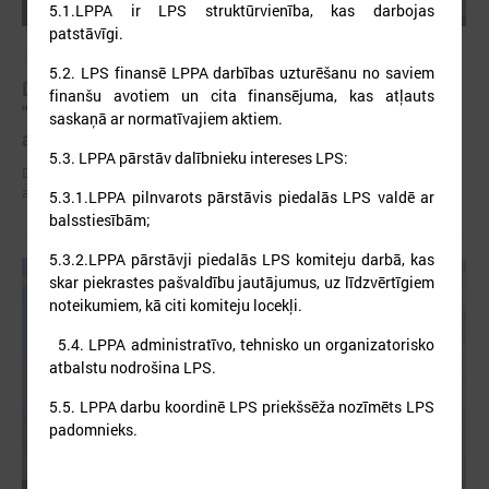
5.1.LPPA ir LPS struktūrvienība, kas darbojas
patstāvīgi.
2026. gada 01. maijs
5.2. LPS finansē LPPA darbības uzturēšanu no saviem
Devīto gadu pašvaldības īsteno projektu
finanšu avotiem un cita finansējuma, kas atļauts
"Piekrastes apsaimniekošanas praktisko
saskaņā ar normatīvajiem aktiem.
aktivitāšu realizēšana"
5.3. LPPA pārstāv dalībnieku intereses LPS:
Devīto gadu piekrastes pašvaldības īsteno projektu "Piekrastes
apsaimniekošanas praktisko aktivitāšu realizēšana"
5.3.1.LPPA pilnvarots pārstāvis piedalās LPS valdē ar
balsstiesībām;
5.3.2.LPPA pārstāvji piedalās LPS komiteju darbā, kas
skar piekrastes pašvaldību jautājumus, uz līdzvērtīgiem
noteikumiem, kā citi komiteju locekļi.
5.4. LPPA administratīvo, tehnisko un organizatorisko
atbalstu nodrošina LPS.
5.5. LPPA darbu koordinē LPS priekšsēža nozīmēts LPS
padomnieks.