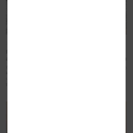
2024. gada 15. augusts
Projekts “Piekrastes apsaimniekošanas praktisko
aktivitāšu realizēšana” turpinās jau septīto sezonu
Šo projektu jau septīto gadu īsteno Latvijas Pašvaldību savienība (LPS)
kā projekta vadošais partneris ciešā sadarbībā ar visām Baltijas jūras
un Rīgas līča piekrastes pašvaldībām vai to institūcijām – sadarbības
partneriem.