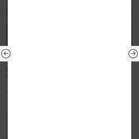
2024. gada 29. janvāris
Piekrastes pašvaldības pārrunās jūras krasta
erozijas mazināšanas jautājumus
Šī gada 31.janvārī plkst.14.00 attālināti notiks Latvijas Piekrastes
pašvalddību apvienības sanāksme.