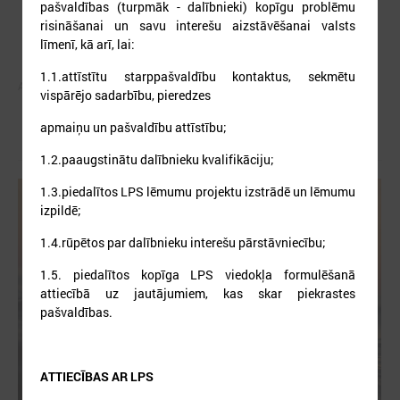
pašvaldības (turpmāk - dalībnieki) kopīgu problēmu
risināšanai un savu interešu aizstāvēšanai valsts
līmenī, kā arī, lai:
1.1.attīstītu starppašvaldību kontaktus, sekmētu
Autors:
vispārējo sadarbību, pieredzes
apmaiņu un pašvaldību attīstību;
1.2.paaugstinātu dalībnieku kvalifikāciju;
1.3.piedalītos LPS lēmumu projektu izstrādē un lēmumu
izpildē;
1.4.rūpētos par dalībnieku interešu pārstāvniecību;
1.5. piedalītos kopīga LPS viedokļa formulēšanā
attiecībā uz jautājumiem, kas skar piekrastes
pašvaldības.
ATTIECĪBAS AR LPS