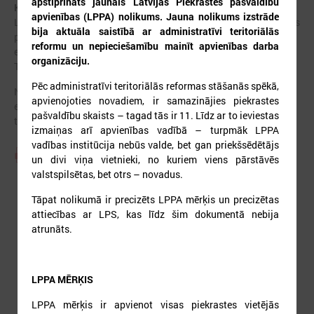
apstiprināts jaunais Latvijas Piekrastes pašvaldību
Kontakti un vadība:
apvienības (LPPA) nolikums. Jauna nolikums izstrāde
LPPA priekšsēdis
Normunds Līcis
(Saulkrastu novada domes
bija aktuāla saistībā ar administratīvi teritoriālās
priekšsēdētājs)
reformu un nepieciešamību mainīt apvienības darba
e-pasts:
normunds.licis@saulkrasti.lv
organizāciju.
Tālrunis: 27854444
Pēc administratīvi teritoriālās reformas stāšanās spēkā,
No LPS puses LPPA darbu koordinē padomniece
Sandra Bērziņa
apvienojoties novadiem, ir samazinājies piekrastes
e-pasts: sandra.berzina@lps.lv
pašvaldību skaists – tagad tās ir 11. Līdz ar to ieviestas
tālrunis: 67226536
izmaiņas arī apvienības vadībā – turpmāk LPPA
vadības institūcija nebūs valde, bet gan priekšsēdētājs
Piekrastes pašvaldību apvienības nolikums
un divi viņa vietnieki, no kuriem viens pārstāvēs
valstspilsētas, bet otrs – novadus.
Tāpat nolikumā ir precizēts LPPA mērķis un precizētas
attiecības ar LPS, kas līdz šim dokumentā nebija
atrunāts.
LPPA MĒRĶIS
LPPA mērķis ir apvienot visas piekrastes vietējās