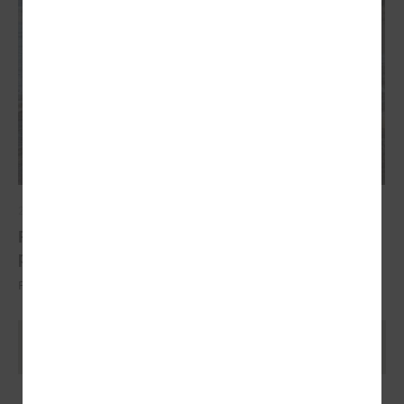
2022. gada 07. jūnijs
Piekrastes apsaimniekošanas aktivitātēm aizrit
piektā sezona
Projekta vadošais partneris ir LPS
Ielādēt vecākus rakstus