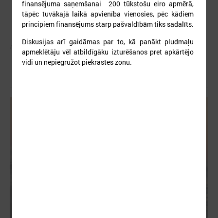
finansējuma saņemšanai 200 tūkstošu eiro apmērā,
tāpēc tuvākajā laikā apvienība vienosies, pēc kādiem
principiem finansējums starp pašvaldībām tiks sadalīts.
Diskusijas arī gaidāmas par to, kā panākt pludmaļu
Autors:
apmeklētāju vēl atbildīgāku izturēšanos pret apkārtējo
vidi un nepiegružot piekrastes zonu.