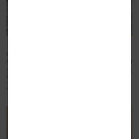
2024. gada 15. augusts
Projekts “Piekrastes apsaimniekošanas praktisko
aktivitāšu realizēšana” turpinās jau septīto sezonu
Šo projektu jau septīto gadu īsteno Latvijas Pašvaldību savienība (LPS)
kā projekta vadošais partneris ciešā sadarbībā ar visām Baltijas jūras
un Rīgas līča piekrastes pašvaldībām vai to institūcijām – sadarbības
partneriem.