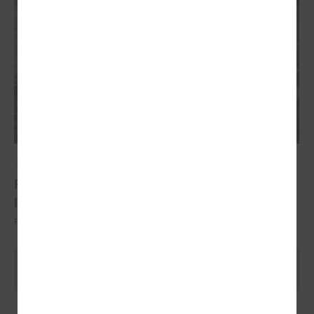
2022. gada 07. jūnijs
Piekrastes apsaimniekošanas aktivitātēm aizrit
piektā sezona
Projekta vadošais partneris ir LPS
Ielādēt vecākus rakstus