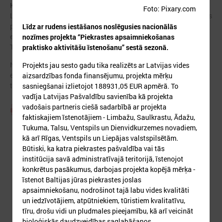
Kontakti un vadība:
Foto: Pixary.com
LPPA priekšsēdis
Normunds Līcis
(Saulkrastu novada domes
priekšsēdētājs)
Līdz ar rudens iestāšanos noslēgusies nacionālās
e-pasts:
normunds.licis@saulkrasti.lv
nozīmes projekta “Piekrastes apsaimniekošanas
Tālrunis: 27854444
praktisko aktivitāšu īstenošanu” sestā sezonā.
No LPS puses LPPA darbu koordinē padomniece
Sandra Bērziņa
Projekts jau sesto gadu tika realizēts ar Latvijas vides
e-pasts: sandra.berzina@lps.lv
aizsardzības fonda finansējumu, projekta mērķu
tālrunis: 67226536
sasniegšanai izlietojot 188931,05 EUR apmērā. To
vadīja Latvijas Pašvaldību savienība kā projekta
vadošais partneris ciešā sadarbībā ar projekta
Piekrastes pašvaldību apvienības nolikums
faktiskajiem īstenotājiem - Limbažu, Saulkrastu, Ādažu,
Tukuma, Talsu, Ventspils un Dienvidkurzemes novadiem,
kā arī Rīgas, Ventspils un Liepājas valstspilsētām.
Būtiski, ka katra piekrastes pašvaldība vai tās
institūcija savā administratīvajā teritorijā, īstenojot
konkrētus pasākumus, darbojas projekta kopējā mērķa -
īstenot Baltijas jūras piekrastes joslas
apsaimniekošanu, nodrošinot tajā labu vides kvalitāti
un iedzīvotājiem, atpūtniekiem, tūristiem kvalitatīvu,
tīru, drošu vidi un pludmales pieejamību, kā arī veicināt
bioloģiskās daudzveidības saglabāšanos,