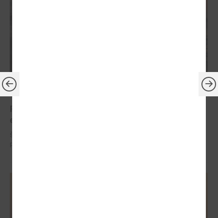
2024. gada 29. janvāris
Piekrastes pašvaldības pārrunās jūras krasta
erozijas mazināšanas jautājumus
Šī gada 31.janvārī plkst.14.00 attālināti notiks Latvijas Piekrastes
pašvalddību apvienības sanāksme.