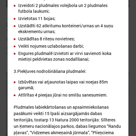
Izveidoti 2 pludmales volejbola un 2 pludmales
futbola laukumi;
2026. gada 01. maijs
Izvietotas 11 bojas;
Devīto gadu pašvaldības īsteno projektu
Uzstādīti 62 atkritumu konteineri/urnas un 4 suņu
"Piekrastes apsaimniekošanas praktisko
ekskrementu urnas;
aktivitāšu realizēšana"
Uzstādītas 8 riteņu novietnes;
Veikti nojumes uzlabošanas darbi;
Devīto gadu piekrastes pašvaldības īsteno projektu "Piekrastes
Engures pludmalē izvietoti ar virvi savienoti koka
apsaimniekošanas praktisko aktivitāšu realizēšana"
mietiņi peldvietas zonas nodalīšanai;
3.Piekļuves nodrošināšana pludmalei:
Izbūvētas vai atjaunotas laipas vai noejas 85m
garumā;
Attīrītas 4 pieejas jūrai no smilšu sanesumiem.
Pludmales labiekārtošanas un apsaimniekošanas
pasākumi veikti 15 īpaši aizsargājamās dabas
teritorijās, tostarp 13 Natura 2000 teritorijās: Slīteres
un Ķemeru nacionālajos parkos, dabas liegumos “Randu
pļavas”, “Vidzemes akmeņainā jūrmala”, “Plieņciema