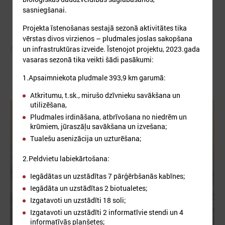
sasniegšanai.
Projekta īstenošanas sestajā sezonā aktivitātes tika
vērstas divos virzienos – pludmales joslas sakopšana
Autors:
un infrastruktūras izveide. Īstenojot projektu, 2023.gada
vasaras sezonā tika veikti šādi pasākumi:
1.Apsaimniekota pludmale 393,9 km garumā:
Atkritumu, t.sk., mirušo dzīvnieku savākšana un
utilizēšana,
Pludmales irdināšana, atbrīvošana no niedrēm un
krūmiem, jūraszāļu savākšana un izvešana;
Tualešu asenizācija un uzturēšana;
2.Peldvietu labiekārtošana:
Iegādātas un uzstādītas 7 pārģērbšanās kabīnes;
Iegādāta un uzstādītas 2 biotualetes;
Izgatavoti un uzstādīti 18 soli;
Izgatavoti un uzstādīti 2 informatīvie stendi un 4
informatīvās planšetes;