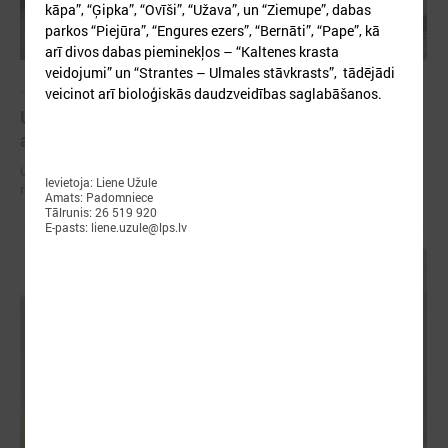
kāpa”, “Ģipka”, “Ovīši”, “Užava”, un “Ziemupe”, dabas
parkos “Piejūra”, “Engures ezers”, “Bernāti”, “Pape”, kā
arī divos dabas pieminekļos – “Kaltenes krasta
veidojumi” un “Strantes – Ulmales stāvkrasts”, tādējādi
2025. gada 21. oktobris
veicinot arī bioloģiskās daudzveidības saglabāšanos.
Uzsākta "Piekrastes apsaimniekošanas praktisko
aktivitāšu realizēšana" astotā sezona
Uzsākta "Piekrastes apsaimniekošanas praktisko aktivitāšu
Ievietoja: Liene Užule
realizēšana" astotā sezona
Amats: Padomniece
Tālrunis: 26 519 920
E-pasts: liene.uzule@lps.lv