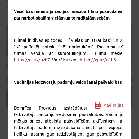
16+. Jaunieši. Līdzdalība. Attīstība”, kas veltīta jauniešu pilsoniskās
līdzdalības stiprināšanai un tās nozīmei pašvaldību attīstībā.
Veselības ministrija radījusi mācību filmu pusaudžiem
par narkotiskajām vietām un to radītajām sekām
Filmai ir divas epizodes 1. "Vielas un atkarības" un 2.
"Kā palīdzēt pateikt "nē" narkotikām". Pieejama arī
filmas versija ar surdotulkojumu. Filmu meklē:
https://ej.uz/uzh7
. Vairāk uzzini:
https://ej.uz/o1h6
Vadlīnijas iedzīvotāju padomju veidošanai pašvaldībās
Vadlīnijas
Domnīca Providus izstrādājusi
Iedzīvotāju padomju veidošanai pašvaldībās. Vadlīniju
2026. gada 16. marts
mērķis sniegt atbalstu pašvaldībām, aktīvistiem, lai
Jauna profesionālās pilnveides programma
Iedzīvotāju padomju izveidošana sniegtu pēc iespējas
Jaunatnes darbiniekiem
lielāku labumu gan iedzīvotājiem, gan pašvaldībām.