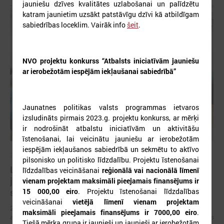
jauniešu dzīves kvalitātes uzlabošanai un palīdzētu
katram jaunietim uzsākt patstāvīgu dzīvi kā atbildīgam
sabiedrības loceklim. Vairāk info
šeit
.
NVO projektu konkurss “Atbalsts iniciatīvām jauniešu
ar ierobežotām iespējām iekļaušanai sabiedrībā”
Jaunatnes politikas valsts programmas ietvaros
izsludināts pirmais 2023.g. projektu konkurss, ar mērķi
ir nodrošināt atbalstu iniciatīvām un aktivitāšu
īstenošanai, lai veicinātu jauniešu ar ierobežotām
iespējām iekļaušanos sabiedrībā un sekmētu to aktīvo
2026. gada 03. jūlijs
pilsonisko un politisko līdzdalību. Projektu īstenošanai
LPS un IZM vienojas turpināt darbu pie jaunatnes
līdzdalības veicināšanai
reģionālā vai nacionālā līmenī
jomas profesionālās attīstības un cilvēkresursu
vienam projektam maksimāli pieejamais finansējums ir
15 000,00 eiro
. Projektu īstenošanai līdzdalības
stiprināšanas
veicināšanai
vietējā līmenī vienam projektam
2026. gada 29. jūnijā LPS un IZM ikgadējās sarunās pirmo reizi kā
maksimāli pieejamais finansējums ir 7000,00 eiro
.
atsevišķs jautājums tika skatīta darba ar jaunatni attīstība pašvaldībās
Tiešā mērķa grupa ir jaunieši un jaunieši ar ierobežotām