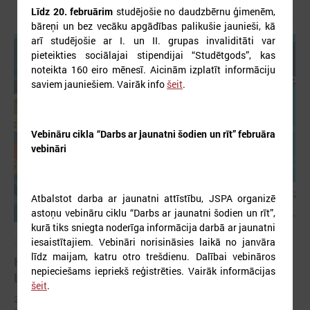
Līdz 20. februārim
studējošie no daudzbērnu ģimenēm,
bāreņi un bez vecāku apgādības palikušie jaunieši, kā
arī studējošie ar I. un II. grupas invaliditāti var
pieteikties sociālajai stipendijai “Studētgods”, kas
noteikta 160 eiro mēnesī. Aicinām izplatīt informāciju
saviem jauniešiem. Vairāk info
šeit
.
Vebināru cikla “Darbs ar jaunatni šodien un rīt” februāra
vebināri
Atbalstot darba ar jaunatni attīstību, JSPA organizē
astoņu vebināru ciklu “Darbs ar jaunatni šodien un rīt”,
kurā tiks sniegta noderīga informācija darbā ar jaunatni
iesaistītajiem. Vebināri norisināsies laikā no janvāra
2026. gada 03. aprīlis
līdz maijam, katru otro trešdienu. Dalībai vebināros
KONFERENCE “PAŠVALDĪBA 16+. JAUNIEŠI.
nepieciešams iepriekš reģistrēties. Vairāk informācijas
LĪDZDALĪBA. ATTĪSTĪBA”
šeit
.
2026. gada 17. aprīlī Forum Cinemas notiks konference “Pašvaldība