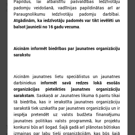
Papildus, lai atbalstītu pašvaldības Iedzīvotāju
Tiek uzsākta jauna profesionālās pilnveides programma “Jaunatnes
padomju veidošanā, vadlīnijas papildinātas arī ar
darbinieka profesionālās kvalifikācijas pamati”
Paraugnolikumu Iedzīvotāju padomju darbībai.
Atgādinām, ka iedzīvotāju padomēs var tikt ievēlēti un
balsot jaunieši no 16 gadu vecuma
.
Aicinām informēt biedrības par jaunatnes organizāciju
sarakstu
Aicinām jaunatnes lietu speciālistus un jaunatnes
darbiniekus
informēt savā redzes lokā esošās
organizācijas pieteikties jaunatnes organizāciju
sarakstam
. Saskaņā ar Jaunatnes likuma 6.pantu tikai
tā biedrība, kas ir ierakstīta jaunatnes organizāciju
sarakstā tiek uzskatīta par jaunatnes organizāciju un ir
iespēja pretendēt uz valsts budžeta finansējumu
2026. gada 26. februāris
jaunatnes politikas valsts programmā, kur projektu
Turpmāk par jauniešiem Latvijā tiks uzskatītas
konkursi būs arī šogad. Šajā gadā arī plānotas būtiskas
izmaiņas par labu tieši organizācijām, kas būs šajā
personas vecumā no 13 līdz 30 gadiem