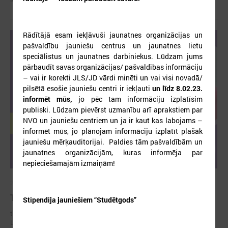
Rādītājā esam iekļāvuši jaunatnes organizācijas un
pašvaldību jauniešu centrus un jaunatnes lietu
speciālistus un jaunatnes darbiniekus. Lūdzam jums
pārbaudīt savas organizācijas/ pašvaldības informāciju
– vai ir korekti JLS/JD vārdi minēti un vai visi novadā/
pilsētā esošie jauniešu centri ir iekļauti
un līdz 8.02.23.
informēt mūs,
jo pēc tam informāciju izplatīsim
publiski. Lūdzam pievērst uzmanību arī aprakstiem par
NVO un jauniešu centriem un ja ir kaut kas labojams –
informēt mūs, jo plānojam informāciju izplatīt plašāk
jauniešu mērķauditorijai. Paldies tām pašvaldībām un
jaunatnes organizācijām, kuras informēja par
nepieciešamajām izmaiņām!
2026. gada 10. aprīlis
Trīs dienu piedzīvojums “Ielec Eiropas vilcienā!”
Stipendija jauniešiem “Studētgods”
trīs dienu pasākums, kas notiks no 8. līdz 10. maijam un vedīs uz
Latvijas jauniešu galvaspilsētu – Rēzekni