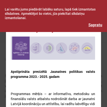
Lai varētu jums piedāvāt labāku saturu, lapā tiek izmantotas
sīkdatnes. Apmeklējot šo vietni, jūs piekrītat sīkdatņu
izmantošanai.
Publicēts: 2023. gada 03. februāris
Latvijas Pašvaldību savienība
Sapratu
Jaunatnes jomas jaunumi
Izvēlne
LPS
NODERĪGI
JAUNATNES LIETAS
Apstiprināta precizētā Jaunatnes politikas valsts
Šajā sadaļā atrodama informācija par aktualitātēm jaunatnes
programma 2023.- 2025. gadam
jomā – jaunumi, notikumi, apmācības, semināri,
videokonferences, projekti, kas attiecas vai varētu būt
interesanti pašvaldībām un pašvaldībās strādājošajiem
Programmas mērķis – ar informatīvu, metodisku un
jaunatnes lietu speciālistiem/jaunatnes darbiniekiem.
finansiālu valsts atbalstu nodrošināt darba ar jaunatni
Latvijā koordināciju un attīstību, lai radītu labvēlīgu vidi