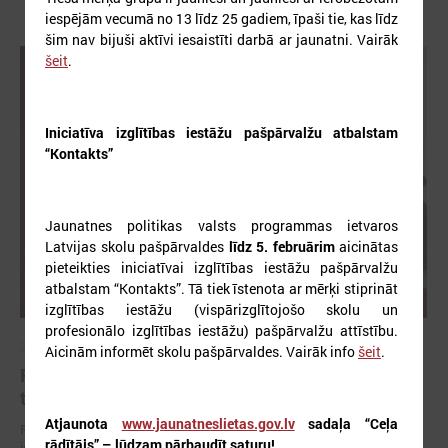
iespējām vecumā no 13 līdz 25 gadiem, īpaši tie, kas līdz
šim nav bijuši aktīvi iesaistīti darbā ar jaunatni. Vairāk
šeit
.
Iniciatīva izglītības iestāžu pašpārvalžu atbalstam
“Kontakts”
Jaunatnes politikas valsts programmas ietvaros
Latvijas skolu pašpārvaldes
līdz 5. februārim
aicinātas
pieteikties iniciatīvai izglītības iestāžu pašpārvalžu
atbalstam “Kontakts”. Tā tiek īstenota ar mērķi stiprināt
izglītības iestāžu (vispārizglītojošo skolu un
profesionālo izglītības iestāžu) pašpārvalžu attīstību.
2026. gada 01. jūnijs
Aicinām informēt skolu pašpārvaldes. Vairāk info
šeit
.
Pašvaldībās uzlabojas darba ar jaunatni kvalitāte,
taču joprojām aktuāls ir cilvēkresursu jautājums
Atjaunota
www.jaunatneslietas.gov.lv
sadaļa “Ceļa
Publicēts 2025. gada pašvērtējuma apkopojums "Vienots kvalitātes
rādītājs” –
lūdzam pārbaudīt saturu
!
ietvars darbam ar jaunatni pašvaldībās"