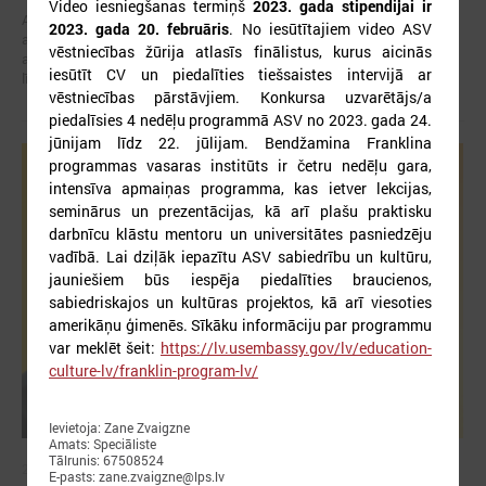
Video iesniegšanas termiņš
2023. gada stipendijai ir
Aicinām iesaistīties Eiropas Jaunatnes nedēļā 2026, kas notiks no 24.
2023. gada 20. februāris
. No iesūtītajiem video ASV
aprīļa līdz 1. maijam visā Eiropā (Latvijā – plašākā laika posmā no 15.
vēstniecības žūrija atlasīs finālistus, kurus aicinās
aprīļa līdz 15. maijam), organizējot pasākumus jauniešiem par
iesūtīt CV un piedalīties tiešsaistes intervijā ar
līdzdalību, solidaritātes un taisnīguma tēmām.
vēstniecības pārstāvjiem. Konkursa uzvarētājs/a
piedalīsies 4 nedēļu programmā ASV no 2023. gada 24.
jūnijam līdz 22. jūlijam. Bendžamina Franklina
programmas vasaras institūts ir četru nedēļu gara,
intensīva apmaiņas programma, kas ietver lekcijas,
seminārus un prezentācijas, kā arī plašu praktisku
darbnīcu klāstu mentoru un universitātes pasniedzēju
vadībā. Lai dziļāk iepazītu ASV sabiedrību un kultūru,
jauniešiem būs iespēja piedalīties braucienos,
sabiedriskajos un kultūras projektos, kā arī viesoties
amerikāņu ģimenēs. Sīkāku informāciju par programmu
var meklēt šeit:
https://lv.usembassy.gov/lv/education-
culture-lv/franklin-program-lv/
Ievietoja: Zane Zvaigzne
Amats: Speciāliste
Tālrunis: 67508524
2026. gada 23. februāris
E-pasts: zane.zvaigzne@lps.lv