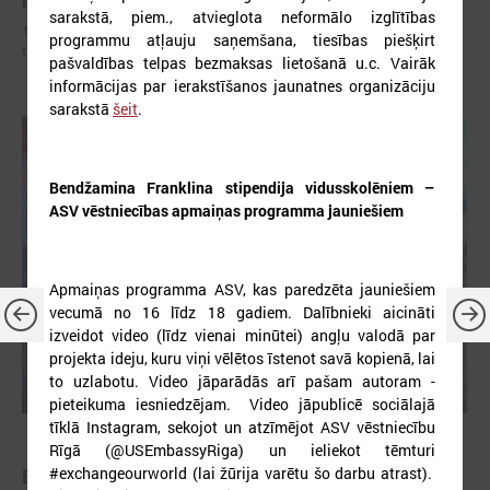
sarakstā, piem., atvieglota neformālo izglītības
19. februārī Saeimā apstiprināti vērienīgi grozījumi Jaunatnes likumā,
programmu atļauju saņemšana, tiesības piešķirt
tostarp palielināts vecuma slieknis jauniešiem
pašvaldības telpas bezmaksas lietošanā u.c. Vairāk
informācijas par ierakstīšanos jaunatnes organizāciju
sarakstā
šeit
.
Bendžamina Franklina stipendija vidusskolēniem –
ASV vēstniecības apmaiņas programma jauniešiem
Apmaiņas programma ASV, kas paredzēta jauniešiem
vecumā no 16 līdz 18 gadiem. Dalībnieki aicināti
izveidot video (līdz vienai minūtei) angļu valodā par
projekta ideju, kuru viņi vēlētos īstenot savā kopienā, lai
to uzlabotu. Video jāparādās arī pašam autoram -
pieteikuma iesniedzējam. Video jāpublicē sociālajā
tīklā Instagram, sekojot un atzīmējot ASV vēstniecību
2026. gada 24. februāris
Rīgā (@USEmbassyRiga) un ieliekot tēmturi
#exchangeourworld (lai žūrija varētu šo darbu atrast).
Eiropas Jaunatnes nedēļā (EJN) 2026