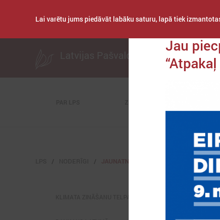
Lai varētu jums piedāvāt labāku saturu, lapā tiek izmantotas
Publicēts: 2023. gad
Jau piec
Latvijas Pašvaldību savienība
“Atpakaļ 
PAR LPS
ZIŅAS
KOMITEJAS
LPS
NODERĪGI
JAUNATNES LIETAS
KLIMATA ZINĀŠANU TELPA (NAH)