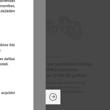
avienības
rsonības,
r dažādām
kties līdz
v
.
2026. gada 26. februāris
es dalībai
pilnveides
Turpmāk par jauniešiem Latvijā
estādi.
es
tiks uzskatītas personas
vecumā no 13 līdz 30 gadiem
ālās pilnveides
19. februārī Saeimā apstiprināti vērienīgi
nieka
grozījumi Jaunatnes likumā, tostarp
pamati”
palielināts vecuma slieknis jauniešiem
izpildot