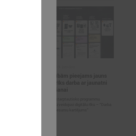
2026. gada 19. janvāris
i
Pašvaldībām pieejams jauns
auniešu
digitāls rīks darba ar jaunatni
ielināts
stiprināšanai
Jaunatnes starptautisko programmu
aģentūra ir izveidojusi digitālu rīku – “Darba
ielināts līdz
ar jaunatni resursu kartējums”
 ar jaunatni