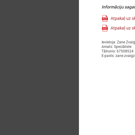
Informāciju sagat
Atpakaļ uz s
Atpakaļ uz s
Ievietoja: Zane Zvai
Amats: Speciāliste
Tālrunis: 67508524
E-pasts: zane.zvaig
2
A
n
m
p
l