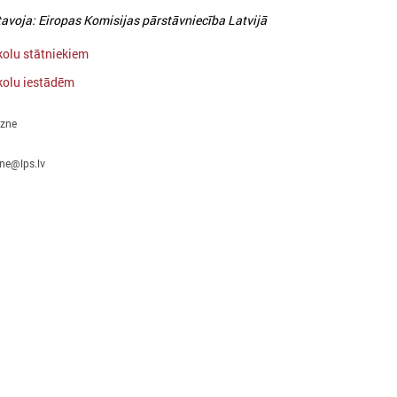
avoja: Eiropas Komisijas pārstāvniecība Latvijā
kolu stātniekiem
kolu iestādēm
gzne
zne@lps.lv
026. gada 24. februāris
2026. gada 23. februāris
Eiropas Jaunatnes nedēļā
Apstiprināti grozījum
(EJN) 2026
Jaunatnes likumā: j
vecuma slieksnis pal
icinām iesaistīties Eiropas Jaunatnes
līdz 30 gadiem
edēļā 2026, kas notiks no 24. aprīļa līdz 1.
aijam visā Eiropā (Latvijā – plašākā laika
Jauniešu vecuma slieksnis pal
osmā no 15. aprīļa līdz 15. maijam),
30 gadiem un stiprināta darba
organizējot pasākumus jauniešiem par
kvalitāte
īdzdalību, solidaritātes un taisnīguma
tēmām.