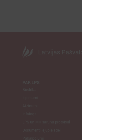
Latvijas Pašvaldību savienība
PAR LPS
KOMITEJA
Biedrība
Finanšu un 
Iepirkumi
Izglītības un
Atzinumi
Veselības un
Infologs
Reģionālās a
LPS un MK sarunu protokoli
Tautsaimniec
Dokumenti lejupielādei
Sporta jautā
Pakalpojumi
Informātikas