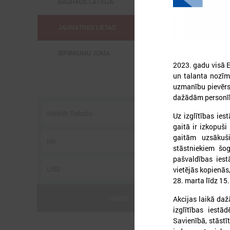
BAUHAUS LATVIJĀ
JAUNATNES LIETAS
IEPIRKUMU JOMA
2023. gadu visā E
un talanta nozīmi
uzmanību pievērs
dažādām personīb
Uz izglītības ies
2
gaitā ir izkopuš
gaitām uzsākuš
stāstniekiem šog
pašvaldības iest
vietējās kopienās,
28. marta līdz 15
2
s
Meklēt
Akcijas laikā daž
t
izglītības iestā
Savienībā, stāst