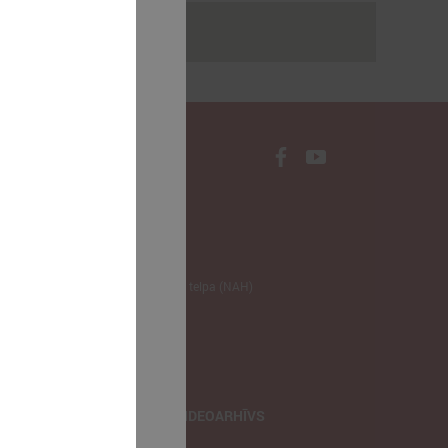
rakstus
NODERĪGI
Klimata zināšanu telpa (NAH)
Bauhaus Latvijā
Jaunatnes lietas
Iepirkumu joma
apvienība
TIEŠRAIDES, VIDEOARHĪVS
Tiešraide