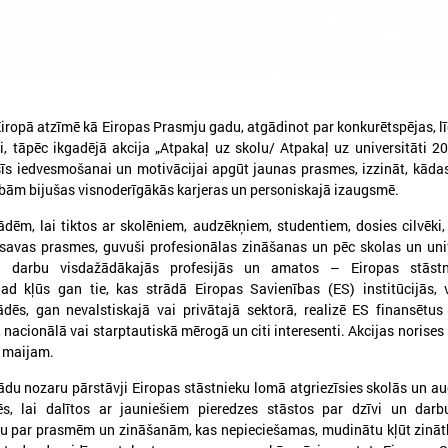
iropā atzīmē kā Eiropas Prasmju gadu, atgādinot par konkurētspējas, l
, tāpēc ikgadējā akcija „Atpakaļ uz skolu/ Atpakaļ uz universitāti 2
īs iedvesmošanai un motivācijai apgūt jaunas prasmes, izzināt, kād
ām bijušas visnoderīgākās karjeras un personiskajā izaugsmē.
tādēm, lai tiktos ar skolēniem, audzēkņiem, studentiem, dosies cilvēki
026. gada 03. jūlijs
2026. gada 01. jūnijs
i savas prasmes, guvuši profesionālas zināšanas un pēc skolas un uni
LPS un IZM vienojas turpināt
Pašvaldībās uzlaboja
i darbu visdažādākajās profesijās un amatos – Eiropas stāstn
darbu pie jaunatnes jomas
jaunatni kvalitāte, t
ad kļūs gan tie, kas strādā Eiropas Savienības (ES) institūcijās, 
ādēs, gan nevalstiskajā vai privātajā sektorā, realizē ES finansētus
profesionālās attīstības un
joprojām aktuāls ir
 nacionālā vai starptautiskā mērogā un citi interesenti. Akcijas norises 
cilvēkresursu stiprināšanas
cilvēkresursu jautā
. maijam.
026. gada 29. jūnijā LPS un IZM ikgadējās
Publicēts 2025. gada pašvēr
arunās pirmo reizi kā atsevišķs jautājums
apkopojums "Vienots kvalitāt
ādu nozaru pārstāvji Eiropas stāstnieku lomā atgriezīsies skolās un a
ika skatīta darba ar jaunatni attīstība
darbam ar jaunatni pašvaldīb
dēs, lai dalītos ar jauniešiem pieredzes stāstos par dzīvi un darb
pašvaldībās
ītu par prasmēm un zināšanām, kas nepieciešamas, mudinātu kļūt zinā