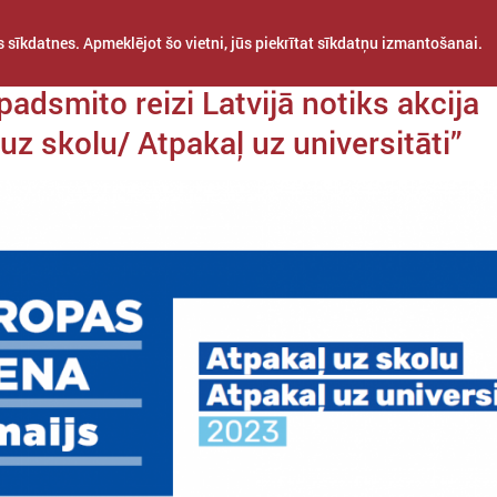
 sīkdatnes. Apmeklējot šo vietni, jūs piekrītat sīkdatņu izmantošanai.
a 27. marts
padsmito reizi Latvijā notiks akcija
uz skolu/ Atpakaļ uz universitāti”
STARPTAUTISKĀ
PROJEKTI
APVIENĪBAS
SADARBĪBA
Šajā sadaļā atrodama informācija par aktualitātēm jaunatnes jomā – 
projekti, kas attiecas vai varētu būt interesanti pašvaldībām un pašval
darbiniekiem.