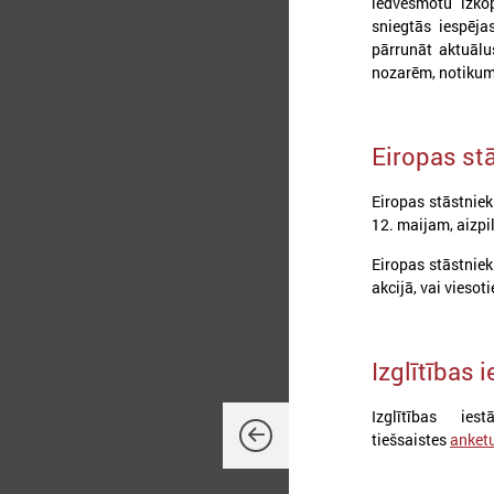
iedvesmotu izko
sniegtās iespēja
pārrunāt aktuālu
nozarēm, notikumi
Eiropas st
Eiropas stāstnieki
12. maijam, aizpi
2
Eiropas stāstniek
akcijā, vai viesot
Izglītības 
2
k
L
Izglītības ie
p
tiešsaistes
anket
n