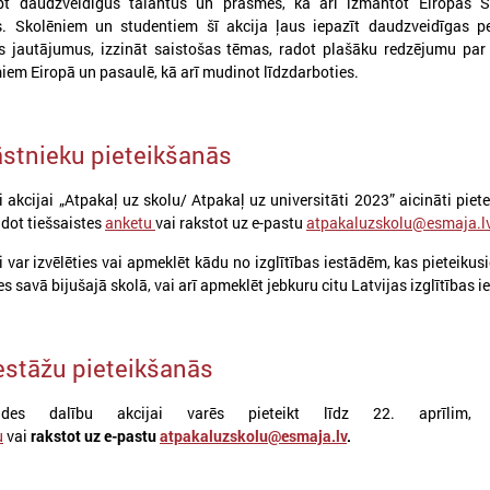
pt daudzveidīgus talantus un prasmes, kā arī izmantot Eiropas S
s. Skolēniem un studentiem šī akcija ļaus iepazīt daudzveidīgas pe
s jautājumus, izzināt saistošas tēmas, radot plašāku redzējumu pa
em Eiropā un pasaulē, kā arī mudinot līdzdarboties.
āstnieku pieteikšanās
 akcijai „Atpakaļ uz skolu/ Atpakaļ uz universitāti 2023” aicināti pietei
ldot tiešsaistes
anketu
vai rakstot uz e-pastu
atpakaluzskolu@esmaja.l
026. gada 03. aprīlis
2026. gada 16. marts
i var izvēlēties vai apmeklēt kādu no izglītības iestādēm, kas pieteikusi
KONFERENCE “PAŠVALDĪBA
Jauna profesionālās 
ies savā bijušajā skolā, vai arī apmeklēt jebkuru citu Latvijas izglītības i
16+. JAUNIEŠI. LĪDZDALĪBA.
programma Jaunatn
ATTĪSTĪBA”
darbiniekiem
iestāžu pieteikšanās
026. gada 17. aprīlī Forum Cinemas notiks
Tiek uzsākta jauna profesion
onference “Pašvaldība 16+. Jaunieši.
programma “Jaunatnes darbi
īdzdalība. Attīstība”, kas veltīta jauniešu
profesionālās kvalifikācijas 
stādes dalību akcijai varēs pieteikt līdz 22. aprīlim, a
ilsoniskās līdzdalības stiprināšanai un tās
u
vai
rakstot uz e-pastu
atpakaluzskolu@esmaja.lv
.
ozīmei pašvaldību attīstībā.