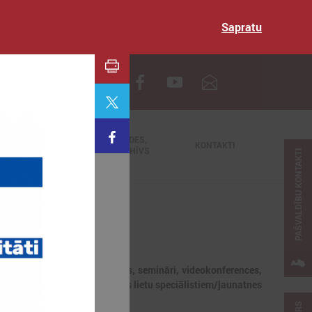
Sapratu
EN
TIEŠRAIDES,
NODERĪGI
KONTAKTI
VIDEOARHĪVS
PAŠVALDĪBU KONTAKTI
jaunumi, notikumi, apmācības, semināri, videokonferences,
dībās strādājošajiem jaunatnes lietu speciālistiem/jaunatnes