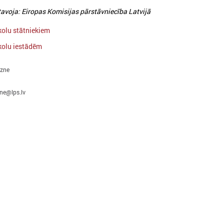
avoja: Eiropas Komisijas pārstāvniecība Latvijā
kolu stātniekiem
kolu iestādēm
gzne
zne@lps.lv
026. gada 24. februāris
2026. gada 23. februāris
Eiropas Jaunatnes nedēļā
Apstiprināti grozījum
(EJN) 2026
Jaunatnes likumā: j
vecuma slieksnis pal
icinām iesaistīties Eiropas Jaunatnes
līdz 30 gadiem
edēļā 2026, kas notiks no 24. aprīļa līdz 1.
aijam visā Eiropā (Latvijā – plašākā laika
Jauniešu vecuma slieksnis pal
osmā no 15. aprīļa līdz 15. maijam),
30 gadiem un stiprināta darba
organizējot pasākumus jauniešiem par
kvalitāte
īdzdalību, solidaritātes un taisnīguma
tēmām.