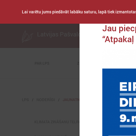
Lai varētu jums piedāvāt labāku saturu, lapā tiek izmantotas
Publicēts: 2023. gad
Jau piec
Latvijas Pašvaldību savienība
“Atpakaļ 
PAR LPS
ZIŅAS
KOMITEJAS
LPS
NODERĪGI
JAUNATNES LIETAS
KLIMATA ZINĀŠANU TELPA (NAH)