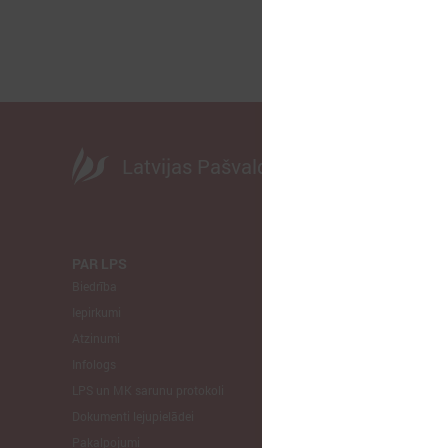
Latvijas Pašvaldību savienība
PAR LPS
KOMITEJA
Biedrība
Finanšu un 
Iepirkumi
Izglītības un
Atzinumi
Veselības un
Infologs
Reģionālās a
LPS un MK sarunu protokoli
Tautsaimniec
Dokumenti lejupielādei
Sporta jautā
Pakalpojumi
Informātikas