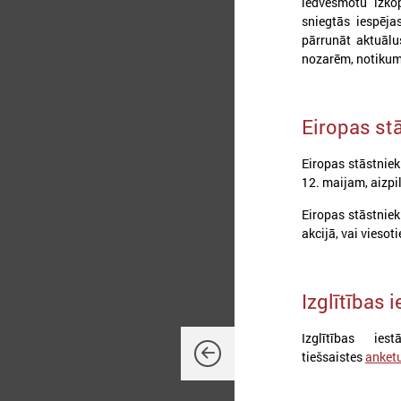
iedvesmotu izko
sniegtās iespēja
pārrunāt aktuālu
nozarēm, notikumi
Eiropas st
Eiropas stāstnieki
12. maijam, aizpi
2
Eiropas stāstniek
akcijā, vai viesot
Izglītības 
2
k
L
Izglītības ie
p
tiešsaistes
anket
n