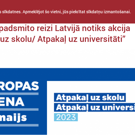
 sīkdatnes. Apmeklējot šo vietni, jūs piekrītat sīkdatņu izmantošanai.
a 27. marts
padsmito reizi Latvijā notiks akcija
uz skolu/ Atpakaļ uz universitāti”
STARPTAUTISKĀ
PROJEKTI
APVIENĪBAS
SADARBĪBA
Šajā sadaļā atrodama informācija par aktualitātēm jaunatnes jomā – 
projekti, kas attiecas vai varētu būt interesanti pašvaldībām un pašval
darbiniekiem.