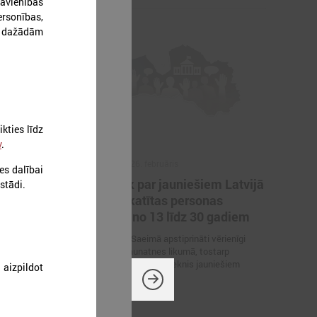
avienības
rsonības,
r dažādām
kties līdz
v
.
2026. gada 26. februāris
es dalībai
pilnveides
Turpmāk par jauniešiem Latvijā
estādi.
es
tiks uzskatītas personas
vecumā no 13 līdz 30 gadiem
ālās pilnveides
19. februārī Saeimā apstiprināti vērienīgi
nieka
grozījumi Jaunatnes likumā, tostarp
pamati”
palielināts vecuma slieknis jauniešiem
izpildot