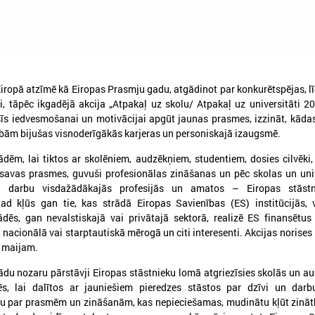
iropā atzīmē kā Eiropas Prasmju gadu, atgādinot par konkurētspējas, l
, tāpēc ikgadējā akcija „Atpakaļ uz skolu/ Atpakaļ uz universitāti 2
īs iedvesmošanai un motivācijai apgūt jaunas prasmes, izzināt, kād
ām bijušas visnoderīgākās karjeras un personiskajā izaugsmē.
tādēm, lai tiktos ar skolēniem, audzēkņiem, studentiem, dosies cilvēki
026. gada 03. jūlijs
2026. gada 01. jūnijs
i savas prasmes, guvuši profesionālas zināšanas un pēc skolas un uni
LPS un IZM vienojas turpināt
Pašvaldībās uzlaboja
i darbu visdažādākajās profesijās un amatos – Eiropas stāstn
darbu pie jaunatnes jomas
jaunatni kvalitāte, t
ad kļūs gan tie, kas strādā Eiropas Savienības (ES) institūcijās, 
ādēs, gan nevalstiskajā vai privātajā sektorā, realizē ES finansētus
profesionālās attīstības un
joprojām aktuāls ir
 nacionālā vai starptautiskā mērogā un citi interesenti. Akcijas norises 
cilvēkresursu stiprināšanas
cilvēkresursu jautā
. maijam.
026. gada 29. jūnijā LPS un IZM ikgadējās
Publicēts 2025. gada pašvēr
arunās pirmo reizi kā atsevišķs jautājums
apkopojums "Vienots kvalitāt
ādu nozaru pārstāvji Eiropas stāstnieku lomā atgriezīsies skolās un a
ika skatīta darba ar jaunatni attīstība
darbam ar jaunatni pašvaldīb
dēs, lai dalītos ar jauniešiem pieredzes stāstos par dzīvi un darb
pašvaldībās
ītu par prasmēm un zināšanām, kas nepieciešamas, mudinātu kļūt zinā