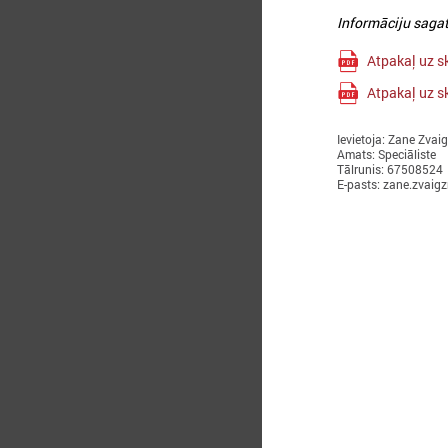
Informāciju sagat
Atpakaļ uz s
Atpakaļ uz s
Ievietoja: Zane Zvai
Amats: Speciāliste
Tālrunis: 67508524
E-pasts: zane.zvaig
2
A
n
m
p
l