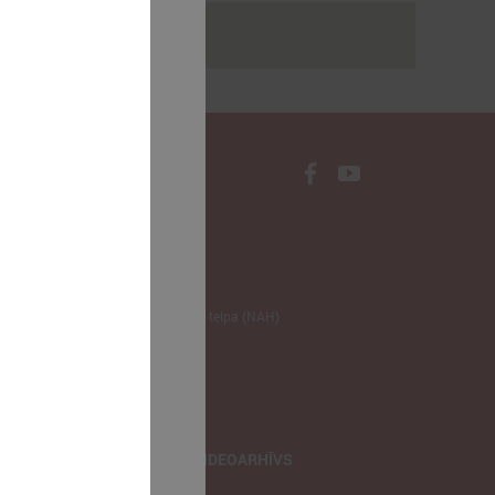
rakstus
NODERĪGI
Klimata zināšanu telpa (NAH)
Bauhaus Latvijā
Jaunatnes lietas
Iepirkumu joma
apvienība
TIEŠRAIDES, VIDEOARHĪVS
Tiešraide