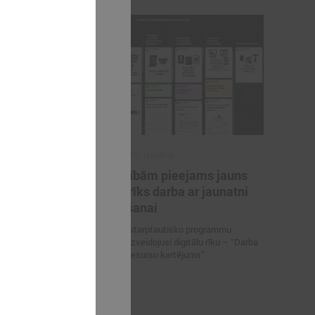
2026. gada 19. janvāris
i
Pašvaldībām pieejams jauns
auniešu
digitāls rīks darba ar jaunatni
ielināts
stiprināšanai
Jaunatnes starptautisko programmu
aģentūra ir izveidojusi digitālu rīku – “Darba
ielināts līdz
ar jaunatni resursu kartējums”
 ar jaunatni