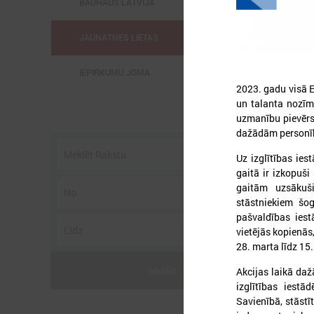
BAUHAUS LATVIJĀ
JAUNATNES LIETAS
IEPIRKUMU JOMA
2023. gadu visā E
un talanta nozīmi
uzmanību pievērs
dažādām personīb
Uz izglītības ies
2
gaitā ir izkopuš
gaitām uzsākuš
stāstniekiem šog
pašvaldības iest
vietējās kopienās,
28. marta līdz 15
2
s
Meklēt
Akcijas laikā daž
t
izglītības iestā
Savienībā, stāst