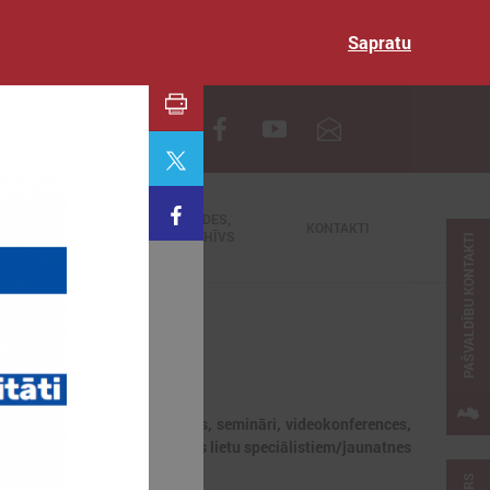
Sapratu
EN
TIEŠRAIDES,
NODERĪGI
KONTAKTI
VIDEOARHĪVS
PAŠVALDĪBU KONTAKTI
jaunumi, notikumi, apmācības, semināri, videokonferences,
dībās strādājošajiem jaunatnes lietu speciālistiem/jaunatnes