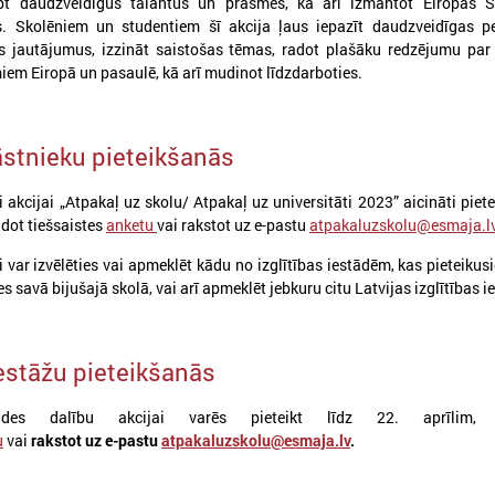
pt daudzveidīgus talantus un prasmes, kā arī izmantot Eiropas S
s. Skolēniem un studentiem šī akcija ļaus iepazīt daudzveidīgas pe
s jautājumus, izzināt saistošas tēmas, radot plašāku redzējumu pa
em Eiropā un pasaulē, kā arī mudinot līdzdarboties.
āstnieku pieteikšanās
 akcijai „Atpakaļ uz skolu/ Atpakaļ uz universitāti 2023” aicināti pietei
ldot tiešsaistes
anketu
vai rakstot uz e-pastu
atpakaluzskolu@esmaja.l
026. gada 03. aprīlis
2026. gada 16. marts
i var izvēlēties vai apmeklēt kādu no izglītības iestādēm, kas pieteikusi
KONFERENCE “PAŠVALDĪBA
Jauna profesionālās 
ies savā bijušajā skolā, vai arī apmeklēt jebkuru citu Latvijas izglītības i
16+. JAUNIEŠI. LĪDZDALĪBA.
programma Jaunatn
ATTĪSTĪBA”
darbiniekiem
iestāžu pieteikšanās
026. gada 17. aprīlī Forum Cinemas notiks
Tiek uzsākta jauna profesion
onference “Pašvaldība 16+. Jaunieši.
programma “Jaunatnes darbi
īdzdalība. Attīstība”, kas veltīta jauniešu
profesionālās kvalifikācijas 
stādes dalību akcijai varēs pieteikt līdz 22. aprīlim, a
ilsoniskās līdzdalības stiprināšanai un tās
u
vai
rakstot uz e-pastu
atpakaluzskolu@esmaja.lv
.
ozīmei pašvaldību attīstībā.