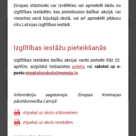
Eiropas stāstnieki var izvēlēties vai apmeklēt kādu no
izglītības iestādēm, kas pieteikusies dalībai akcijā, vai
viesoties savā bijušajā skolā, vai arī apmeklēt jebkuru
citu Latvijas izglītības iestādi.
Izglītības iestāžu pieteikšanās
Izglītības iestādes dalību akcijai varēs pieteikt līdz 22.
aprīlim, aizpildot tiešsaistes
anketu
vai
rakstot uz e-
pastu
atpakaluzskolu@esmaja.lv
.
Informāciju sagatavoja: Eiropas Komisijas
pārstāvniecība Latvijā
2026. gada 10. aprīlis
Atpakaļ uz skolu stātniekiem
Trīs dienu piedzīvojums “Ielec Eiropas vilcienā!”
Atpakaļ uz skolu iestādēm
trīs dienu pasākums, kas notiks no 8. līdz 10. maijam un vedīs uz
Latvijas jauniešu galvaspilsētu – Rēzekni