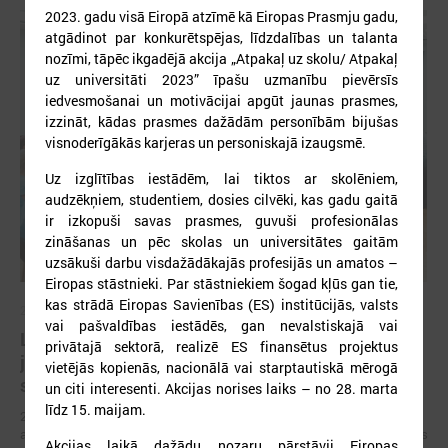
2023. gadu visā Eiropā atzīmē kā Eiropas Prasmju gadu,
atgādinot par konkurētspējas, līdzdalības un talanta
nozīmi, tāpēc ikgadējā akcija „Atpakaļ uz skolu/ Atpakaļ
uz universitāti 2023” īpašu uzmanību pievērsīs
iedvesmošanai un motivācijai apgūt jaunas prasmes,
izzināt, kādas prasmes dažādām personībām bijušas
visnoderīgākās karjeras un personiskajā izaugsmē.
Uz izglītības iestādēm, lai tiktos ar skolēniem,
audzēkņiem, studentiem, dosies cilvēki, kas gadu gaitā
ir izkopuši savas prasmes, guvuši profesionālas
zināšanas un pēc skolas un universitātes gaitām
uzsākuši darbu visdažādākajās profesijās un amatos –
Eiropas stāstnieki. Par stāstniekiem šogad kļūs gan tie,
kas strādā Eiropas Savienības (ES) institūcijās, valsts
2026. gada 03. jūlijs
vai pašvaldības iestādēs, gan nevalstiskajā vai
LPS un IZM vienojas turpināt darbu pie jaunatnes
privātajā sektorā, realizē ES finansētus projektus
jomas profesionālās attīstības un cilvēkresursu
vietējās kopienās, nacionālā vai starptautiskā mērogā
stiprināšanas
un citi interesenti. Akcijas norises laiks – no 28. marta
līdz 15. maijam.
2026. gada 29. jūnijā LPS un IZM ikgadējās sarunās pirmo reizi kā
atsevišķs jautājums tika skatīta darba ar jaunatni attīstība pašvaldībās
Akcijas laikā dažādu nozaru pārstāvji Eiropas