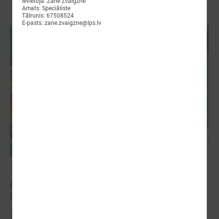
Ievietoja: Zane Zvaigzne
Amats: Speciāliste
Tālrunis: 67508524
E-pasts: zane.zvaigzne@lps.lv
2026. gada 03. aprīlis
KONFERENCE “PAŠVALDĪBA 16+. JAUNIEŠI.
LĪDZDALĪBA. ATTĪSTĪBA”
2026. gada 17. aprīlī Forum Cinemas notiks konference “Pašvaldība