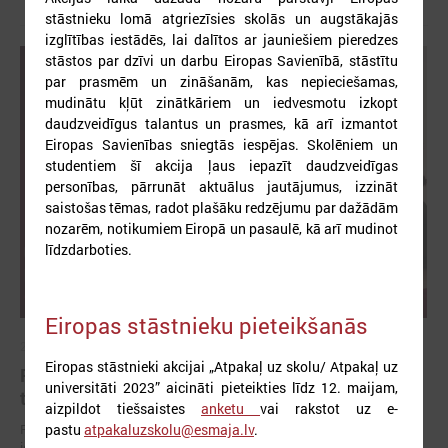
stāstnieku lomā atgriezīsies skolās un augstākajās
izglītības iestādēs, lai dalītos ar jauniešiem pieredzes
stāstos par dzīvi un darbu Eiropas Savienībā, stāstītu
par prasmēm un zināšanām, kas nepieciešamas,
mudinātu kļūt zinātkāriem un iedvesmotu izkopt
daudzveidīgus talantus un prasmes, kā arī izmantot
Eiropas Savienības sniegtās iespējas. Skolēniem un
studentiem šī akcija ļaus iepazīt daudzveidīgas
personības, pārrunāt aktuālus jautājumus, izzināt
saistošas tēmas, radot plašāku redzējumu par dažādām
nozarēm, notikumiem Eiropā un pasaulē, kā arī mudinot
līdzdarboties.
Eiropas stāstnieku pieteikšanās
2026. gada 01. jūnijs
Eiropas stāstnieki akcijai „Atpakaļ uz skolu/ Atpakaļ uz
Pašvaldībās uzlabojas darba ar jaunatni kvalitāte,
universitāti 2023” aicināti pieteikties līdz 12. maijam,
taču joprojām aktuāls ir cilvēkresursu jautājums
aizpildot tiešsaistes
anketu
vai rakstot uz e-
Publicēts 2025. gada pašvērtējuma apkopojums "Vienots kvalitātes
pastu
atpakaluzskolu@esmaja.lv
.
ietvars darbam ar jaunatni pašvaldībās"