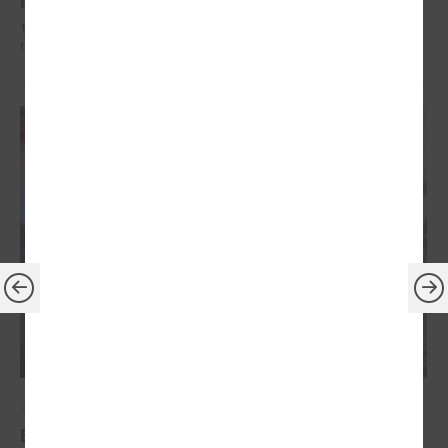
19. februārī Saeimā apstiprināti vērienīgi grozījumi Jaunatnes likumā,
tostarp palielināts vecuma slieknis jauniešiem
2026. gada 24. februāris
Eiropas Jaunatnes nedēļā (EJN) 2026