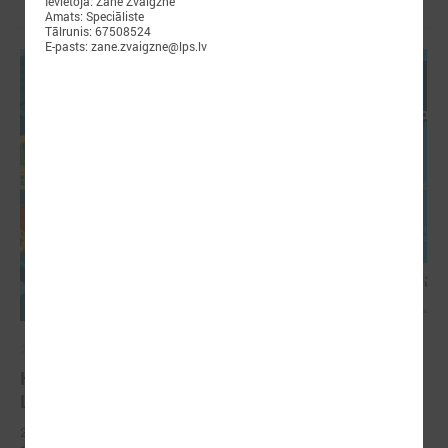
Ievietoja: Zane Zvaigzne
Amats: Speciāliste
Tālrunis: 67508524
E-pasts: zane.zvaigzne@lps.lv
2026. gada 03. aprīlis
KONFERENCE “PAŠVALDĪBA 16+. JAUNIEŠI.
LĪDZDALĪBA. ATTĪSTĪBA”
2026. gada 17. aprīlī Forum Cinemas notiks konference “Pašvaldība