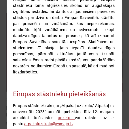
stāstnieku lomā atgriezīsies skolās un augstākajās
izglītības iestādēs, lai dalītos ar jauniešiem pieredzes
stāstos par dzīvi un darbu Eiropas Savienībā, stāstītu
par prasmēm un zināšanām, kas nepieciešamas,
mudinātu kļūt zinātkāriem un iedvesmotu izkopt
daudzveidīgus talantus un prasmes, kā arī izmantot
Eiropas Savienības sniegtās iespējas. Skolēniem un
studentiem šī akcija ļaus iepazīt daudzveidīgas
personības, pārrunāt aktuālus jautājumus, izzināt
saistošas tēmas, radot plašāku redzējumu par dažādām
nozarēm, notikumiem Eiropā un pasaulē, kā arī mudinot
līdzdarboties.
Eiropas stāstnieku pieteikšanās
2026. gada 01. jūnijs
Eiropas stāstnieki akcijai „Atpakaļ uz skolu/ Atpakaļ uz
Pašvaldībās uzlabojas darba ar jaunatni kvalitāte,
universitāti 2023” aicināti pieteikties līdz 12. maijam,
taču joprojām aktuāls ir cilvēkresursu jautājums
aizpildot tiešsaistes
anketu
vai rakstot uz e-
Publicēts 2025. gada pašvērtējuma apkopojums "Vienots kvalitātes
pastu
atpakaluzskolu@esmaja.lv
.
ietvars darbam ar jaunatni pašvaldībās"