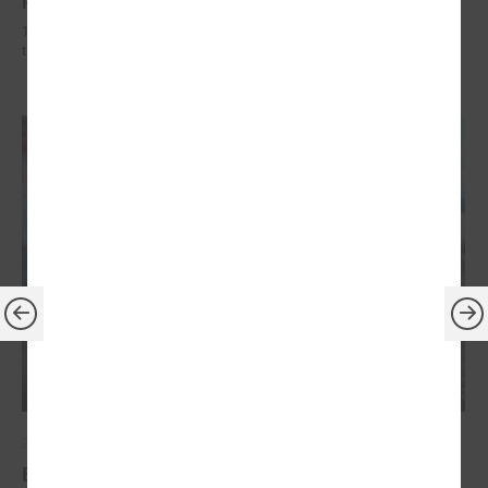
19. februārī Saeimā apstiprināti vērienīgi grozījumi Jaunatnes likumā,
tostarp palielināts vecuma slieknis jauniešiem
2026. gada 24. februāris
Eiropas Jaunatnes nedēļā (EJN) 2026