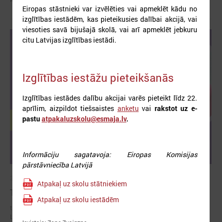
Eiropas stāstnieki var izvēlēties vai apmeklēt kādu no
izglītības iestādēm, kas pieteikusies dalībai akcijā, vai
viesoties savā bijušajā skolā, vai arī apmeklēt jebkuru
citu Latvijas izglītības iestādi.
Izglītības iestāžu pieteikšanās
Izglītības iestādes dalību akcijai varēs pieteikt līdz 22.
aprīlim, aizpildot tiešsaistes
anketu
vai
rakstot uz e-
pastu
atpakaluzskolu@esmaja.lv
.
Informāciju sagatavoja: Eiropas Komisijas
pārstāvniecība Latvijā
2026. gada 10. aprīlis
Atpakaļ uz skolu stātniekiem
Trīs dienu piedzīvojums “Ielec Eiropas vilcienā!”
Atpakaļ uz skolu iestādēm
trīs dienu pasākums, kas notiks no 8. līdz 10. maijam un vedīs uz
Latvijas jauniešu galvaspilsētu – Rēzekni