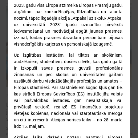
2023. gadu visā Eiropā atzīmē kā Eiropas Prasmju gadu,
atgādinot par konkurētspējas, līdzdalības un talanta
nozīmi, tāpēc ikgadējā akcija „Atpakaļ uz skolu/ Atpakaļ
uz universitāti 2023” īpašu uzmanību pievērsīs
iedvesmošanai un motivācijai apgūt jaunas prasmes,
izzināt, kādas prasmes dažādām personībām bijušas
visnoderīgākās karjeras un personiskajā izaugsmē.
Uz izglītības iestādēm, lai tiktos ar skolēniem,
audzēkņiem, studentiem, dosies cilvēki, kas gadu gaitā
ir izkopuši savas prasmes, guvuši profesionālas
zināšanas un pēc skolas un universitātes gaitām
uzsākuši darbu visdažādākajās profesijās un amatos –
Eiropas stāstnieki. Par stāstniekiem šogad kļūs gan tie,
kas strādā Eiropas Savienības (ES) institūcijās, valsts
2026. gada 03. jūlijs
vai pašvaldības iestādēs, gan nevalstiskajā vai
LPS un IZM vienojas turpināt darbu pie jaunatnes
privātajā sektorā, realizē ES finansētus projektus
jomas profesionālās attīstības un cilvēkresursu
vietējās kopienās, nacionālā vai starptautiskā mērogā
stiprināšanas
un citi interesenti. Akcijas norises laiks – no 28. marta
līdz 15. maijam.
2026. gada 29. jūnijā LPS un IZM ikgadējās sarunās pirmo reizi kā
atsevišķs jautājums tika skatīta darba ar jaunatni attīstība pašvaldībās
Akcijas laikā dažādu nozaru pārstāvji Eiropas