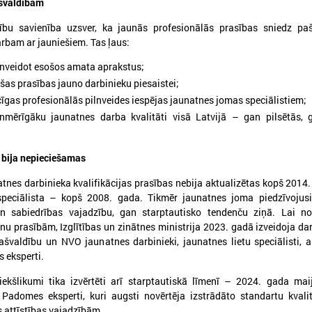
ašvaldībām
dību savienība uzsver, ka jaunās profesionālās prasības sniedz pa
arbam ar jauniešiem. Tas ļaus:
ilnveidot esošos amata aprakstus;
ošas prasības jauno darbinieku piesaistei;
īgas profesionālās pilnveides iespējas jaunatnes jomas speciālistiem;
enmērīgāku jaunatnes darba kvalitāti visā Latvijā – gan pilsētās, 
026. gada 24. februāris
2026. gada 23. februāris
bija nepieciešamas
Eiropas Jaunatnes nedēļā
Apstiprināti grozījum
atnes darbinieka kvalifikācijas prasības nebija aktualizētas kopš 2014.
(EJN) 2026
Jaunatnes likumā: j
speciālista – kopš 2008. gada. Tikmēr jaunatnes joma piedzīvojusi
vecuma slieksnis pal
icinām iesaistīties Eiropas Jaunatnes
 sabiedrības vajadzību, gan starptautisko tendenču ziņā. Lai no
līdz 30 gadiem
edēļā 2026, kas notiks no 24. aprīļa līdz 1.
nu prasībām, Izglītības un zinātnes ministrija 2023. gadā izveidoja da
aijam visā Eiropā (Latvijā – plašākā laika
ašvaldību un NVO jaunatnes darbinieki, jaunatnes lietu speciālisti, 
Jauniešu vecuma slieksnis pal
osmā no 15. aprīļa līdz 15. maijam),
s eksperti.
30 gadiem un stiprināta darba
organizējot pasākumus jauniešiem par
kvalitāte
īdzdalību, solidaritātes un taisnīguma
ekšlikumi tika izvērtēti arī starptautiskā līmenī – 2024. gada mai
tēmām.
 Padomes eksperti, kuri augsti novērtēja izstrādāto standartu kvali
s attīstības vajadzībām.