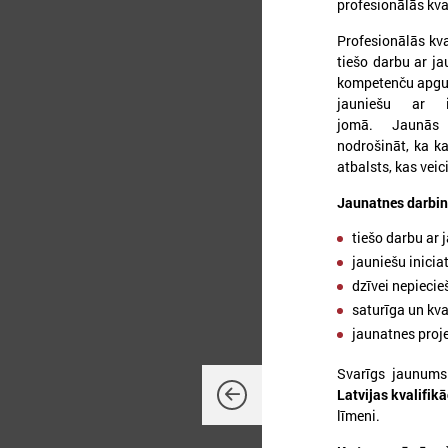
profesionālās kva
Profesionālās kva
tiešo darbu ar ja
kompetenču apguve
jauniešu ar i
jomā. Jaunās pr
nodrošināt, ka ka
atbalsts, kas veic
Jaunatnes darbini
2
tiešo darbu ar 
jauniešu inicia
dzīvei nepieci
saturīga un kva
jaunatnes proj
2
k
Svarīgs jaunums 
L
p
Latvijas kvalifikā
n
līmeni.