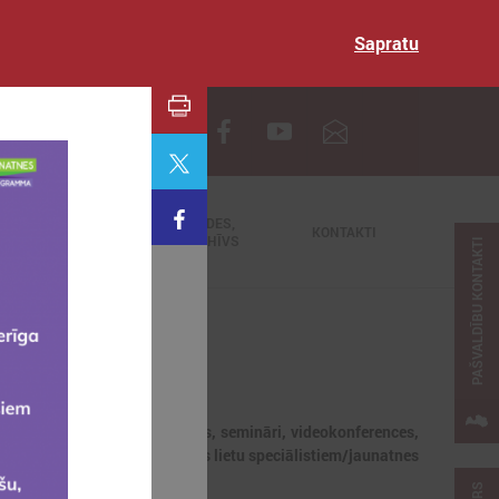
Sapratu
EN
TIEŠRAIDES,
NODERĪGI
KONTAKTI
VIDEOARHĪVS
PAŠVALDĪBU KONTAKTI
jaunumi, notikumi, apmācības, semināri, videokonferences,
dībās strādājošajiem jaunatnes lietu speciālistiem/jaunatnes