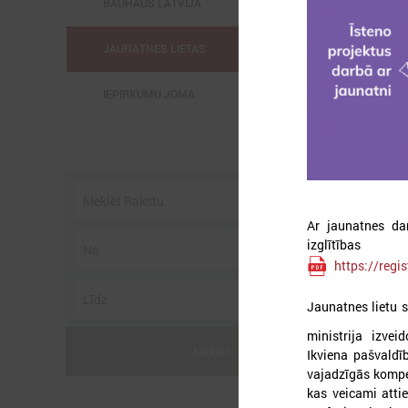
BAUHAUS LATVIJĀ
JAUNATNES LIETAS
IEPIRKUMU JOMA
2
Ar jaunatnes dar
izglītība
https://regi
Jaunatnes lietu 
2
ministrija izvei
s
Meklēt
Ikviena pašvaldī
t
vajadzīgās kompe
kas veicami atti