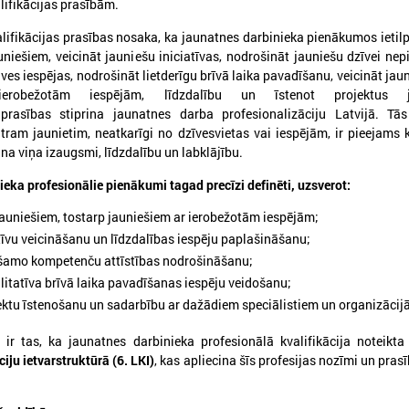
lifikācijas prasībām.
lifikācijas prasības nosaka, ka jaunatnes darbinieka pienākumos ietilp
uniešiem, veicināt jauniešu iniciatīvas, nodrošināt jauniešu dzīvei ne
s iespējas, nodrošināt lietderīgu brīvā laika pavadīšanu, veicināt jauni
erobežotām iespējām, līdzdalību un īstenot projektus j
asības stiprina jaunatnes darba profesionalizāciju Latvijā. Tās
tram jaunietim, neatkarīgi no dzīvesvietas vai iespējām, ir pieejams k
ina viņa izaugsmi, līdzdalību un labklājību.
eka profesionālie pienākumi tagad precīzi definēti, uzsverot:
026. gada 03. aprīlis
2026. gada 16. marts
jauniešiem, tostarp jauniešiem ar ierobežotām iespējām;
KONFERENCE “PAŠVALDĪBA
Jauna profesionālās 
tīvu veicināšanu un līdzdalības iespēju paplašināšanu;
16+. JAUNIEŠI. LĪDZDALĪBA.
programma Jaunatn
ešamo kompetenču attīstības nodrošināšanu;
ATTĪSTĪBA”
darbiniekiem
litatīva brīvā laika pavadīšanas iespēju veidošanu;
ektu īstenošanu un sadarbību ar dažādiem speciālistiem un organizācij
026. gada 17. aprīlī Forum Cinemas notiks
Tiek uzsākta jauna profesion
onference “Pašvaldība 16+. Jaunieši.
programma “Jaunatnes darbi
ir tas, ka jaunatnes darbinieka profesionālā kvalifikācija noteikt
īdzdalība. Attīstība”, kas veltīta jauniešu
profesionālās kvalifikācijas 
ilsoniskās līdzdalības stiprināšanai un tās
ciju ietvarstruktūrā (6. LKI)
, kas apliecina šīs profesijas nozīmi un pras
ozīmei pašvaldību attīstībā.