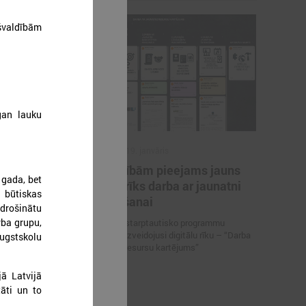
švaldībām
gan lauku
2026. gada 19. janvāris
i
Pašvaldībām pieejams jauns
 gada, bet
auniešu
digitāls rīks darba ar jaunatni
 būtiskas
ielināts
stiprināšanai
drošinātu
rba grupu,
Jaunatnes starptautisko programmu
aģentūra ir izveidojusi digitālu rīku – “Darba
augstskolu
ielināts līdz
ar jaunatni resursu kartējums”
 ar jaunatni
jā Latvijā
tāti un to