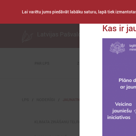
Lai varētu jums piedāvāt labāku saturu, lapā tiek izmantotas
Publicēts: 2025. ga
Kas ir j
Latvijas Pašvaldību savienība
PAR LPS
ZIŅAS
KOMITEJAS
LPS
NODERĪGI
JAUNATNES LIETAS
KLIMATA ZINĀŠANU TELPA (NAH)