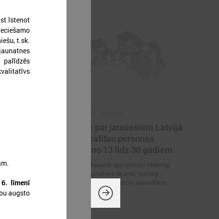
st īstenot
pieciešamo
ešu, t.sk.
aunatnes
 palīdzēs
valitatīvs
2026. gada 26. februāris
pilnveides
Turpmāk par jauniešiem Latvijā
es
tiks uzskatītas personas
vecumā no 13 līdz 30 gadiem
ām.
ālās pilnveides
19. februārī Saeimā apstiprināti vērienīgi
nieka
grozījumi Jaunatnes likumā, tostarp
a
6. līmenī
pamati”
palielināts vecuma slieknis jauniešiem
ību augsto