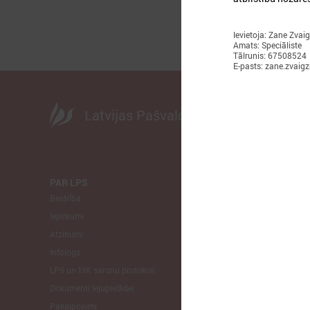
Ievietoja: Zane Zvai
Amats: Speciāliste
Tālrunis: 67508524
E-pasts: zane.zvaig
Latvijas Pašvaldību savienība
PAR LPS
KOMITEJA
Biedrība
Finanšu un 
Iepirkumi
Izglītības un
Atzinumi
Veselības un
Infologs
Reģionālās a
LPS un MK sarunu protokoli
Tautsaimniec
Dokumenti lejupielādei
Sporta jautā
Pakalpojumi
Informātikas