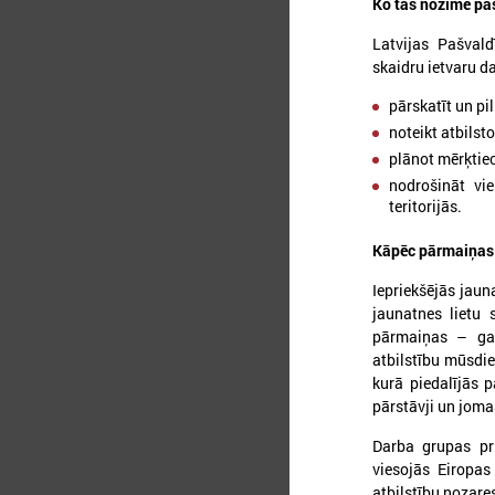
Ko tas nozīmē p
Latvijas Pašval
skaidru ietvaru d
pārskatīt un p
noteikt atbilst
plānot mērķtiec
nodrošināt vi
teritorijās.
2
Kāpēc pārmaiņas 
Iepriekšējās jaun
jaunatnes lietu 
A
pārmaiņas – gan
n
atbilstību mūsdie
m
kurā piedalījās p
p
pārstāvji un joma
l
Darba grupas pri
viesojās Eiropas
atbilstību nozare