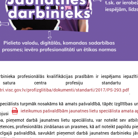
026. gada 03. jūlijs
2026. gada 01. jūnijs
binieka profesionālās kvalifikācijas prasībām ir iespējams iepazīt
LPS un IZM vienojas turpināt
Pašvaldībās uzlaboja
s satura centra profesiju standartu reģ
darbu pie jaunatnes jomas
jaunatni kvalitāte, t
stri.visc.gov.lv/profizglitiba/dokumenti/standarti/2017/PS-293.pdf
.
profesionālās attīstības un
joprojām aktuāls ir
cilvēkresursu stiprināšanas
cilvēkresursu jautā
speciālists turpmāk nosakāms kā amats pašvaldībā, tāpēc Izglītības u
ieteikumus pašvaldībām jaunatnes lietu speciālista amata 
026. gada 29. jūnijā LPS un IZM ikgadējās
Publicēts 2025. gada pašvēr
dojusi
arunās pirmo reizi kā atsevišķs jautājums
apkopojums "Vienots kvalitāt
ba, pieņemot darbā jaunatnes lietu speciālistu, var noteikt sev atbi
ika skatīta darba ar jaunatni attīstība
darbam ar jaunatni pašvaldīb
tences, profesionālās zināšanas un prasmes, kā arī noteikt papildu p
pašvaldībās
ecīgajā pašvaldībā, savukārt pieņemot darbā jaunatnes darbinieku j