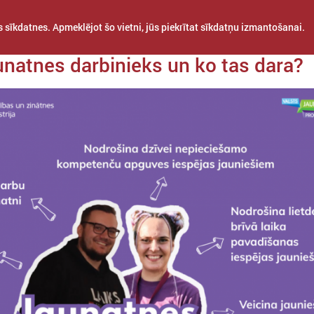
 sīkdatnes. Apmeklējot šo vietni, jūs piekrītat sīkdatņu izmantošanai.
da 22. septembris
aunatnes darbinieks un ko tas dara?
STARPTAUTISKĀ
PROJEKTI
APVIENĪBAS
SADARBĪBA
Šajā sadaļā atrodama informācija par aktualitātēm jaunatnes jomā – 
projekti, kas attiecas vai varētu būt interesanti pašvaldībām un pašval
darbiniekiem.