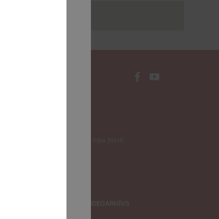
rakstus
NODERĪGI
Klimata zināšanu telpa (NAH)
Bauhaus Latvijā
Jaunatnes lietas
Iepirkumu joma
apvienība
TIEŠRAIDES, VIDEOARHĪVS
Tiešraide