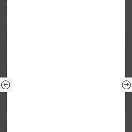
19. februārī Saeimā apstiprināti vērienīgi grozījumi Jaunatnes likumā,
tostarp palielināts vecuma slieknis jauniešiem
2026. gada 24. februāris
Eiropas Jaunatnes nedēļā (EJN) 2026