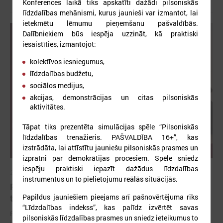
Konferences laikā tiks apskatīti dažādi pilsoniskās
līdzdalības mehānismi, kurus jaunieši var izmantot, lai
ietekmētu lēmumu pieņemšanu pašvaldībās.
Dalībniekiem būs iespēja uzzināt, kā praktiski
iesaistīties, izmantojot:
kolektīvos iesniegumus,
līdzdalības budžetu,
sociālos medijus,
akcijas, demonstrācijas un citas pilsoniskās
aktivitātes.
Tāpat tiks prezentēta simulācijas spēle “Pilsoniskās
līdzdalības trenažieris. PAŠVALDĪBA 16+”, kas
izstrādāta, lai attīstītu jauniešu pilsoniskās prasmes un
izpratni par demokrātijas procesiem. Spēle sniedz
iespēju praktiski iepazīt dažādus līdzdalības
2026. gada 01. jūnijs
instrumentus un to pielietojumu reālās situācijās.
Pašvaldībās uzlabojas darba ar jaunatni kvalitāte,
Papildus jauniešiem pieejams arī pašnovērtējuma rīks
taču joprojām aktuāls ir cilvēkresursu jautājums
“Līdzdalības indekss”, kas palīdz izvērtēt savas
Publicēts 2025. gada pašvērtējuma apkopojums "Vienots kvalitātes
pilsoniskās līdzdalības prasmes un sniedz ieteikumus to
ietvars darbam ar jaunatni pašvaldībās"