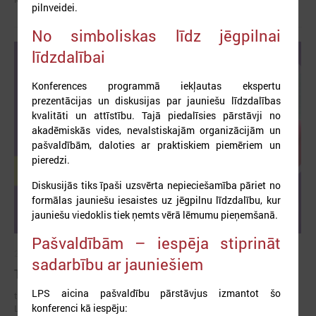
pilnveidei.
No simboliskas līdz jēgpilnai
līdzdalībai
Konferences programmā iekļautas ekspertu
prezentācijas un diskusijas par jauniešu līdzdalības
kvalitāti un attīstību. Tajā piedalīsies pārstāvji no
akadēmiskās vides, nevalstiskajām organizācijām un
pašvaldībām, daloties ar praktiskiem piemēriem un
pieredzi.
Diskusijās tiks īpaši uzsvērta nepieciešamība pāriet no
formālas jauniešu iesaistes uz jēgpilnu līdzdalību, kur
jauniešu viedoklis tiek ņemts vērā lēmumu pieņemšanā.
Pašvaldībām – iespēja stiprināt
2026. gada 10. aprīlis
sadarbību ar jauniešiem
Trīs dienu piedzīvojums “Ielec Eiropas vilcienā!”
LPS aicina pašvaldību pārstāvjus izmantot šo
trīs dienu pasākums, kas notiks no 8. līdz 10. maijam un vedīs uz
konferenci kā iespēju:
Latvijas jauniešu galvaspilsētu – Rēzekni