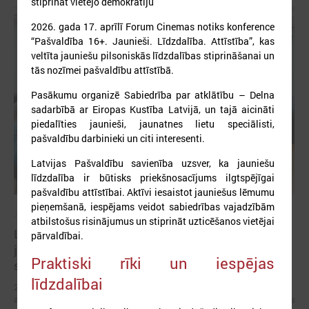
stiprināt vietējo demokrātiju
2026. gada 17. aprīlī Forum Cinemas notiks konference
“Pašvaldība 16+. Jaunieši. Līdzdalība. Attīstība”, kas
veltīta jauniešu pilsoniskās līdzdalības stiprināšanai un
tās nozīmei pašvaldību attīstībā.
Pasākumu organizē Sabiedrība par atklātību – Delna
sadarbībā ar Eiropas Kustība Latvijā, un tajā aicināti
piedalīties jaunieši, jaunatnes lietu speciālisti,
pašvaldību darbinieki un citi interesenti.
Latvijas Pašvaldību savienība uzsver, ka jauniešu
līdzdalība ir būtisks priekšnosacījums ilgtspējīgai
pašvaldību attīstībai. Aktīvi iesaistot jauniešus lēmumu
pieņemšanā, iespējams veidot sabiedrības vajadzībām
2026. gada 03. jūlijs
atbilstošus risinājumus un stiprināt uzticēšanos vietējai
LPS un IZM vienojas turpināt darbu pie jaunatnes
pārvaldībai.
jomas profesionālās attīstības un cilvēkresursu
Praktiski rīki un iespējas
stiprināšanas
līdzdalībai
2026. gada 29. jūnijā LPS un IZM ikgadējās sarunās pirmo reizi kā
atsevišķs jautājums tika skatīta darba ar jaunatni attīstība pašvaldībās