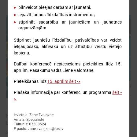
pilnveidot pieejas darbam ar jaunatni,
iepazīt jaunus līdzdalības instrumentus,
stiprināt sadarbību ar jauniešiem un jaunatnes
organizācijām.
Stiprinot jauniešu līdzdalību, pašvaldības var veidot
iekļaujošāku, aktīvāku un uz attīstību vērstu vietējo
kopienu.
Dalībai konferencē nepieciešams pieteikties līdz 15.
aprīlim. Pasākumu vadīs Liene Valdmane.
Pieteikšanās līdz
15. aprīlim šeit ->
.
Plašāka informācija par konferenci un programma
šeit -
>.
2026. gada 03. aprīlis
KONFERENCE “PAŠVALDĪBA 16+. JAUNIEŠI.
Ievietoja: Zane Zvaigzne
Amats: Speciāliste
LĪDZDALĪBA. ATTĪSTĪBA”
Tālrunis: 67508524
E-pasts: zane.zvaigzne@lps.lv
2026. gada 17. aprīlī Forum Cinemas notiks konference “Pašvaldība