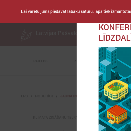
Lai varētu jums piedāvāt labāku saturu, lapā tiek izmantotas
Publicēts: 2026. gada
KONFERE
Latvijas Pašvaldību savienība
LĪDZDAL
PAR LPS
ZIŅAS
KOMITEJAS
LPS
NODERĪGI
JAUNATNES LIETAS
KLIMATA ZINĀŠANU TELPA (NAH)