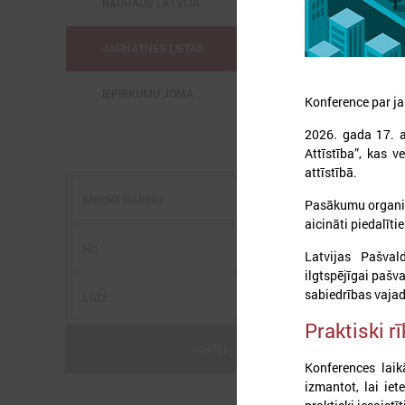
BAUHAUS LATVIJĀ
JAUNATNES LIETAS
IEPIRKUMU JOMA
Konference par ja
2026. gada 17. a
Attīstība”, kas v
attīstībā.
Pasākumu organizē
2
aicināti piedalīti
Latvijas Pašval
ilgtspējīgai pašv
sabiedrības vajad
Praktiski r
2
s
Meklēt
t
Konferences laik
izmantot, lai ie