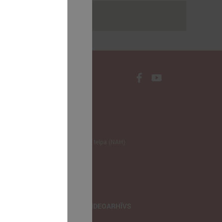
rakstus
NODERĪGI
Klimata zināšanu telpa (NAH)
Bauhaus Latvijā
Jaunatnes lietas
Iepirkumu joma
apvienība
TIEŠRAIDES, VIDEOARHĪVS
Tiešraide