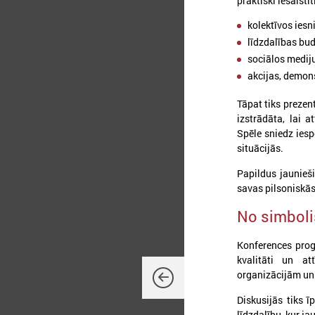
praktiski iesaistī
kolektīvos ies
līdzdalības bud
sociālos medij
akcijas, demons
Tāpat tiks prezen
izstrādāta, lai 
Spēle sniedz iesp
situācijās.
2
Papildus jaunieši
savas pilsoniskās
No simbolis
2
Konferences prog
k
kvalitāti un at
L
organizācijām un 
p
n
Diskusijās tiks ī
līdzdalību, kur j