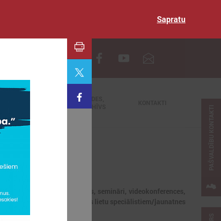
Sapratu
EN
TIEŠRAIDES,
NODERĪGI
KONTAKTI
VIDEOARHĪVS
PAŠVALDĪBU KONTAKTI
jaunumi, notikumi, apmācības, semināri, videokonferences,
dībās strādājošajiem jaunatnes lietu speciālistiem/jaunatnes