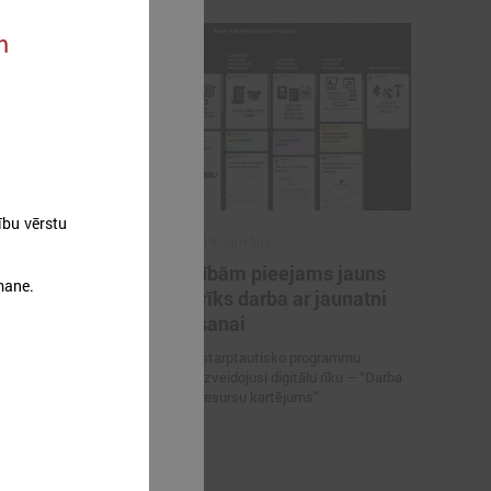
m
ību vērstu
2026. gada 19. janvāris
i
Pašvaldībām pieejams jauns
mane.
auniešu
digitāls rīks darba ar jaunatni
ielināts
stiprināšanai
Jaunatnes starptautisko programmu
aģentūra ir izveidojusi digitālu rīku – “Darba
ielināts līdz
ar jaunatni resursu kartējums”
 ar jaunatni