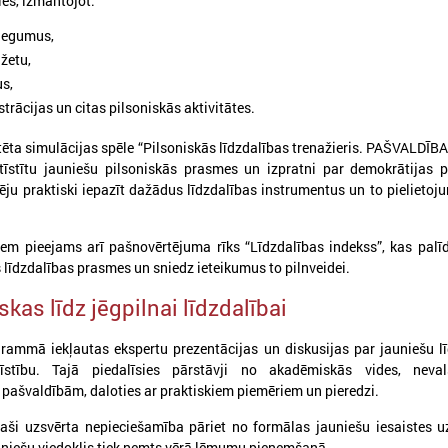
ties, izmantojot:
niegumus,
žetu,
us,
trācijas un citas pilsoniskās aktivitātes.
tēta simulācijas spēle “Pilsoniskās līdzdalības trenažieris. PAŠVALDĪBA
attīstītu jauniešu pilsoniskās prasmes un izpratni par demokrātijas 
ēju praktiski iepazīt dažādus līdzdalības instrumentus un to pielietoj
026. gada 03. aprīlis
2026. gada 16. marts
em pieejams arī pašnovērtējuma rīks “Līdzdalības indekss”, kas palīd
KONFERENCE “PAŠVALDĪBA
Jauna profesionālās 
 līdzdalības prasmes un sniedz ieteikumus to pilnveidei.
16+. JAUNIEŠI. LĪDZDALĪBA.
programma Jaunatn
kas līdz jēgpilnai līdzdalībai
ATTĪSTĪBA”
darbiniekiem
026. gada 17. aprīlī Forum Cinemas notiks
Tiek uzsākta jauna profesion
rammā iekļautas ekspertu prezentācijas un diskusijas par jauniešu l
onference “Pašvaldība 16+. Jaunieši.
programma “Jaunatnes darbi
tīstību. Tajā piedalīsies pārstāvji no akadēmiskās vides, neval
īdzdalība. Attīstība”, kas veltīta jauniešu
profesionālās kvalifikācijas 
pašvaldībām, daloties ar praktiskiem piemēriem un pieredzi.
ilsoniskās līdzdalības stiprināšanai un tās
ozīmei pašvaldību attīstībā.
paši uzsvērta nepieciešamība pāriet no formālas jauniešu iesaistes u
auniešu viedoklis tiek ņemts vērā lēmumu pieņemšanā.