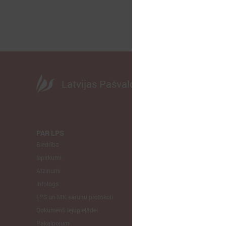
Latvijas Pašvaldību savienība
PAR LPS
KOMITEJA
Biedrība
Finanšu un 
Iepirkumi
Izglītības un
Atzinumi
Veselības un
Infologs
Reģionālās a
LPS un MK sarunu protokoli
Tautsaimniec
Dokumenti lejupielādei
Sporta jautā
Pakalpojumi
Informātikas