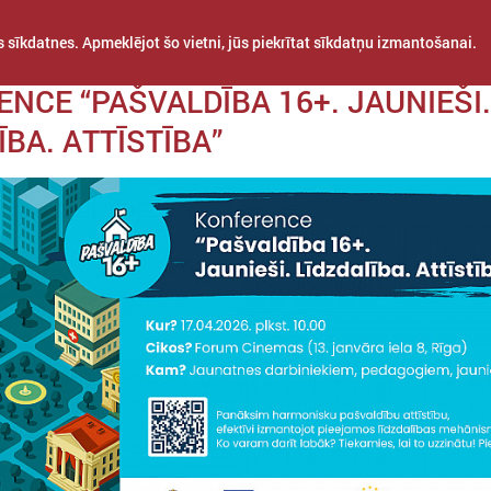
 sīkdatnes. Apmeklējot šo vietni, jūs piekrītat sīkdatņu izmantošanai.
 03. aprīlis
NCE “PAŠVALDĪBA 16+. JAUNIEŠI.
ĪBA. ATTĪSTĪBA”
STARPTAUTISKĀ
PROJEKTI
APVIENĪBAS
SADARBĪBA
Šajā sadaļā atrodama informācija par aktualitātēm jaunatnes jomā – 
projekti, kas attiecas vai varētu būt interesanti pašvaldībām un pašval
darbiniekiem.