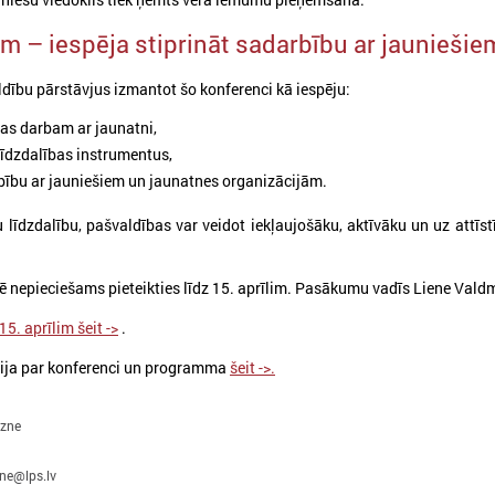
m – iespēja stiprināt sadarbību ar jauniešie
dību pārstāvjus izmantot šo konferenci kā iespēju:
jas darbam ar jaunatni,
līdzdalības instrumentus,
rbību ar jauniešiem un jaunatnes organizācijām.
u līdzdalību, pašvaldības var veidot iekļaujošāku, aktīvāku un uz attīst
026. gada 24. februāris
2026. gada 23. februāris
Eiropas Jaunatnes nedēļā
Apstiprināti grozījum
ē nepieciešams pieteikties līdz 15. aprīlim. Pasākumu vadīs Liene Vald
(EJN) 2026
Jaunatnes likumā: j
vecuma slieksnis pal
15. aprīlim šeit ->
.
icinām iesaistīties Eiropas Jaunatnes
līdz 30 gadiem
edēļā 2026, kas notiks no 24. aprīļa līdz 1.
ija par konferenci un programma
šeit ->.
aijam visā Eiropā (Latvijā – plašākā laika
Jauniešu vecuma slieksnis pal
osmā no 15. aprīļa līdz 15. maijam),
30 gadiem un stiprināta darba
organizējot pasākumus jauniešiem par
kvalitāte
gzne
īdzdalību, solidaritātes un taisnīguma
tēmām.
zne@lps.lv