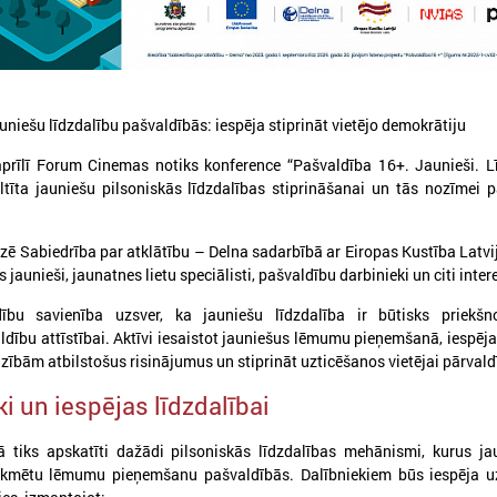
uniešu līdzdalību pašvaldībās: iespēja stiprināt vietējo demokrātiju
prīlī Forum Cinemas notiks konference “Pašvaldība 16+. Jaunieši. L
eltīta jauniešu pilsoniskās līdzdalības stiprināšanai un tās nozīmei 
 Sabiedrība par atklātību – Delna sadarbībā ar Eiropas Kustība Latvij
026. gada 03. jūlijs
2026. gada 01. jūnijs
es jaunieši, jaunatnes lietu speciālisti, pašvaldību darbinieki un citi inter
LPS un IZM vienojas turpināt
Pašvaldībās uzlaboja
dību savienība uzsver, ka jauniešu līdzdalība ir būtisks priekšn
darbu pie jaunatnes jomas
jaunatni kvalitāte, t
aldību attīstībai. Aktīvi iesaistot jauniešus lēmumu pieņemšanā, iespēj
profesionālās attīstības un
joprojām aktuāls ir
zībām atbilstošus risinājumus un stiprināt uzticēšanos vietējai pārvald
cilvēkresursu stiprināšanas
cilvēkresursu jautā
īki un iespējas līdzdalībai
026. gada 29. jūnijā LPS un IZM ikgadējās
Publicēts 2025. gada pašvēr
arunās pirmo reizi kā atsevišķs jautājums
apkopojums "Vienots kvalitāt
ika skatīta darba ar jaunatni attīstība
darbam ar jaunatni pašvaldīb
ā tiks apskatīti dažādi pilsoniskās līdzdalības mehānismi, kurus ja
pašvaldībās
tekmētu lēmumu pieņemšanu pašvaldībās. Dalībniekiem būs iespēja uz