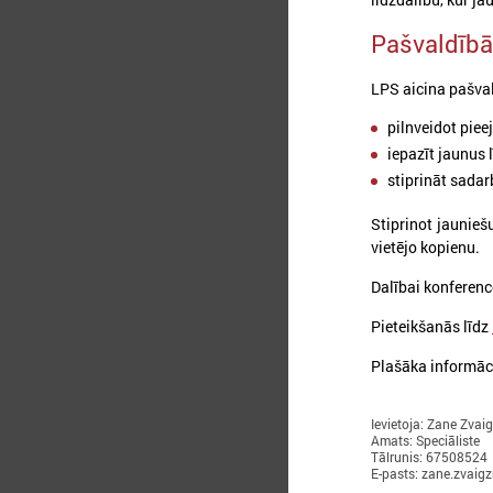
Pašvaldībā
LPS aicina pašval
pilnveidot piee
iepazīt jaunus 
stiprināt sada
Stiprinot jaunieš
2
vietējo kopienu.
Dalībai konferenc
Pieteikšanās līdz
A
n
Plašāka informāc
m
p
Ievietoja: Zane Zvai
l
Amats: Speciāliste
Tālrunis: 67508524
E-pasts: zane.zvaig