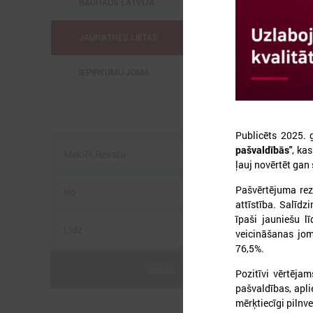
BAUHAUS LATVIJĀ
JAUNATNES LIETAS
IEPIRKUMU JOMA
Publicēts 2025.
pašvaldībās"
, ka
ļauj novērtēt gan
2
Pašvērtējuma rez
attīstība. Salīdz
īpaši jauniešu l
veicināšanas jom
76,5%.
2
s
Meklēt
Pozitīvi vērtēja
t
pašvaldības, apli
mērķtiecīgi pilnv