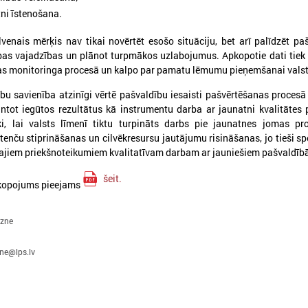
tni īstenošana.
venais mērķis nav tikai novērtēt esošo situāciju, bet arī palīdzēt p
tības vajadzības un plānot turpmākos uzlabojumus. Apkopotie dati tiek
kas monitoringa procesā un kalpo par pamatu lēmumu pieņemšanai valst
bu savienība atzinīgi vērtē pašvaldību iesaisti pašvērtēšanas procesā
tot iegūtos rezultātus kā instrumentu darba ar jaunatni kvalitātes p
ki, lai valsts līmenī tiktu turpināts darbs pie jaunatnes jomas pr
enču stiprināšanas un cilvēkresursu jautājumu risināšanas, jo tieši spec
kajiem priekšnoteikumiem kvalitatīvam darbam ar jauniešiem pašvaldīb
026. gada 24. februāris
2026. gada 23. februāris
Eiropas Jaunatnes nedēļā
Apstiprināti grozījum
šeit.
kopojums pieejams
(EJN) 2026
Jaunatnes likumā: j
vecuma slieksnis pal
icinām iesaistīties Eiropas Jaunatnes
līdz 30 gadiem
edēļā 2026, kas notiks no 24. aprīļa līdz 1.
gzne
aijam visā Eiropā (Latvijā – plašākā laika
Jauniešu vecuma slieksnis pal
osmā no 15. aprīļa līdz 15. maijam),
zne@lps.lv
30 gadiem un stiprināta darba
organizējot pasākumus jauniešiem par
kvalitāte
īdzdalību, solidaritātes un taisnīguma
tēmām.