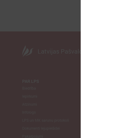
Latvijas Pašvaldību savienība
PAR LPS
KOMITEJA
Biedrība
Finanšu un 
Iepirkumi
Izglītības un
Atzinumi
Veselības un
Infologs
Reģionālās a
LPS un MK sarunu protokoli
Tautsaimniec
Dokumenti lejupielādei
Sporta jautā
Pakalpojumi
Informātikas