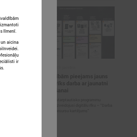
ašvaldībām
 izmantoti
s līmenī.
 un aicina
ilnveidei.
ofesionāļu
iālisti ir
ās.
2026. gada 19. janvāris
i
Pašvaldībām pieejams jauns
auniešu
digitāls rīks darba ar jaunatni
ielināts
stiprināšanai
Jaunatnes starptautisko programmu
aģentūra ir izveidojusi digitālu rīku – “Darba
ielināts līdz
ar jaunatni resursu kartējums”
 ar jaunatni