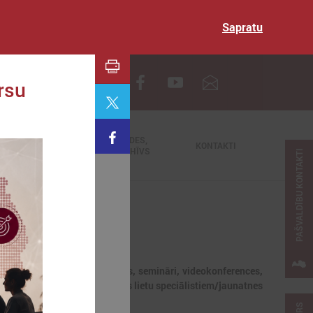
Sapratu
EN
ursu
TIEŠRAIDES,
NODERĪGI
KONTAKTI
VIDEOARHĪVS
PAŠVALDĪBU KONTAKTI
jaunumi, notikumi, apmācības, semināri, videokonferences,
dībās strādājošajiem jaunatnes lietu speciālistiem/jaunatnes