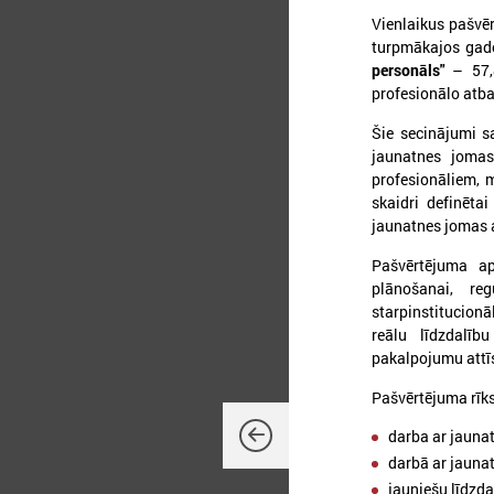
Vienlaikus pašvēr
turpmākajos gado
personāls"
– 57,8
profesionālo atba
Šie secinājumi s
jaunatnes jomas
profesionāliem, m
skaidri definētai
jaunatnes jomas a
2
Pašvērtējuma ap
plānošanai, reg
starpinstitucion
reālu līdzdalīb
pakalpojumu attī
2
k
Pašvērtējuma rīks 
L
p
darba ar jaunat
n
darbā ar jaunat
jauniešu līdzda