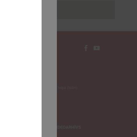
rakstus
NODERĪGI
Klimata zināšanu telpa (NAH)
Bauhaus Latvijā
Jaunatnes lietas
Iepirkumu joma
apvienība
TIEŠRAIDES, VIDEOARHĪVS
Tiešraide