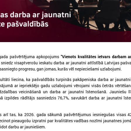
 gada pašvērtējuma apkopojums
"Vienots kvalitātes ietvars darbam a
s sniedz visaptverošu ieskatu darba ar jaunatni attīstībā Latvijas pašv
 sasniegto progresu, gan jomas, kurās vēl nepieciešami uzlabojumi.
026. gada 03. jūlijs
2026. gada 01. jūnijs
LPS un IZM vienojas turpināt
Pašvaldībās uzlaboja
ultāti liecina, ka pašvaldībās turpinās pakāpeniska darba ar jaunatn
darbu pie jaunatnes jomas
jaunatni kvalitāte, t
inājumā ar iepriekšējo gadu uzlabojumi vērojami visās četrās vērtēša
profesionālās attīstības un
joprojām aktuāls ir
īdzdalības veicināšanā un darba ar jaunatni īstenošanā. Jauniešu l
cilvēkresursu stiprināšanas
cilvēkresursu jautā
ā izpildes rādītājs sasniedzis 76,7%, savukārt darba ar jaunatni īs
026. gada 29. jūnijā LPS un IZM ikgadējās
Publicēts 2025. gada pašvēr
arunās pirmo reizi kā atsevišķs jautājums
apkopojums "Vienots kvalitāt
ms arī tas, ka 2026. gada sākumā pašvērtējumus iesniegušas visas 4
ika skatīta darba ar jaunatni attīstība
darbam ar jaunatni pašvaldīb
ecinot pieaugošu izpratni par kvalitātes vadības nozīmi jaunatnes jom
pašvaldībās
eidot darbu ar jauniešiem.