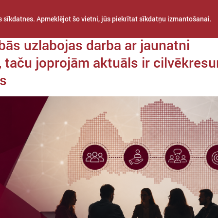
 sīkdatnes. Apmeklējot šo vietni, jūs piekrītat sīkdatņu izmantošanai.
a 01. jūnijs
bās uzlabojas darba ar jaunatni
, taču joprojām aktuāls ir cilvēkres
ms
STARPTAUTISKĀ
PROJEKTI
APVIENĪBAS
SADARBĪBA
Šajā sadaļā atrodama informācija par aktualitātēm jaunatnes jomā – 
projekti, kas attiecas vai varētu būt interesanti pašvaldībām un pašval
darbiniekiem.