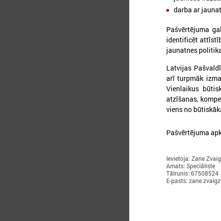
darba ar jauna
Pašvērtējuma gal
identificēt attīs
jaunatnes politi
Latvijas Pašvaldī
arī turpmāk izman
Vienlaikus būtis
atzīšanas, kompet
viens no būtiskā
2
Pašvērtējuma ap
A
n
Ievietoja: Zane Zvai
Amats: Speciāliste
m
Tālrunis: 67508524
p
E-pasts: zane.zvaig
l