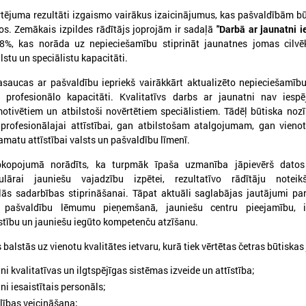
tējuma rezultāti izgaismo vairākus izaicinājumus, kas pašvaldībām bū
s. Zemākais izpildes rādītājs joprojām ir sadaļā
"Darbā ar jaunatni ie
%, kas norāda uz nepieciešamību stiprināt jaunatnes jomas cilvēk
lstu un speciālistu kapacitāti.
asaucas ar pašvaldību iepriekš vairākkārt aktualizēto nepieciešamību
 profesionālo kapacitāti. Kvalitatīvs darbs ar jaunatni nav iesp
otivētiem un atbilstoši novērtētiem speciālistiem. Tādēļ būtiska noz
 profesionālajai attīstībai, gan atbilstošam atalgojumam, gan vienot
matu attīstībai valsts un pašvaldību līmenī.
026. gada 03. aprīlis
2026. gada 16. marts
kopojumā norādīts, ka turpmāk īpaša uzmanība jāpievērš datos 
KONFERENCE “PAŠVALDĪBA
Jauna profesionālās 
ulārai jauniešu vajadzību izpētei, rezultatīvo rādītāju notei
16+. JAUNIEŠI. LĪDZDALĪBA.
programma Jaunatn
ālās sadarbības stiprināšanai. Tāpat aktuāli saglabājas jautājumi pa
u pašvaldību lēmumu pieņemšanā, jauniešu centru pieejamību, i
ATTĪSTĪBA”
darbiniekiem
stību un jauniešu iegūto kompetenču atzīšanu.
026. gada 17. aprīlī Forum Cinemas notiks
Tiek uzsākta jauna profesion
onference “Pašvaldība 16+. Jaunieši.
programma “Jaunatnes darbi
balstās uz vienotu kvalitātes ietvaru, kurā tiek vērtētas četras būtiskas
īdzdalība. Attīstība”, kas veltīta jauniešu
profesionālās kvalifikācijas 
ilsoniskās līdzdalības stiprināšanai un tās
ni kvalitatīvas un ilgtspējīgas sistēmas izveide un attīstība;
ozīmei pašvaldību attīstībā.
ni iesaistītais personāls;
lības veicināšana;