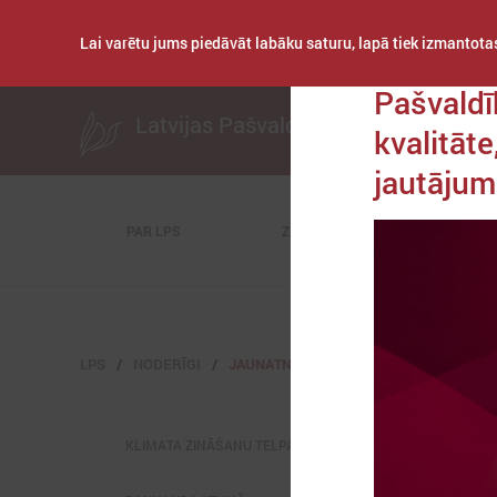
Lai varētu jums piedāvāt labāku saturu, lapā tiek izmantotas
Publicēts: 2026. gad
Pašvaldī
Latvijas Pašvaldību savienība
kvalitāte
jautāju
PAR LPS
ZIŅAS
KOMITEJAS
LPS
NODERĪGI
JAUNATNES LIETAS
KLIMATA ZINĀŠANU TELPA (NAH)