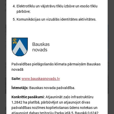
Pašvaldībām šī programma piedāvā reālas iespējas piesaistīt
finansējumu, testēt inovācijas un sadarboties ar starptautiskiem
Elektrotīklu un vājstrāvu tīklu izbūve un esošo tīklu
partneriem.
pārbūve;
Komunikācijas un vizuālās identitātes aktivitātes.
Pašvaldības pielāgošanās klimata pārmaiņām Bauskas
novadā
Saite:
www.bauskasnovads.lv
Īstenotājs:
Bauskas novada pašvaldība.
Konkrētie pasākumi:
Atjaunināt zaļo infrastruktūru
2026. gada 19. marts
1,2842 ha platībā, pārbūvējot un atjaunojot divas
pašvaldības nozīmes koplietošanas ūdens notekas un
Pašvaldību Ilgtspējīgas enerģētikas un klimata
atjaunojot dabas teritoriju Parka ielā 5, Bauskā 0,6242