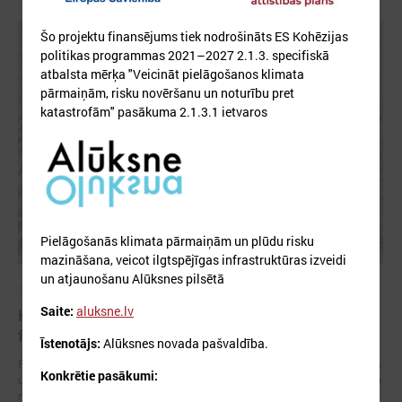
Šo projektu finansējums tiek nodrošināts ES Kohēzijas
politikas programmas 2021–2027 2.1.3. specifiskā
atbalsta mērķa "Veicināt pielāgošanos klimata
pārmaiņām, risku novēršanu un noturību pret
katastrofām" pasākuma 2.1.3.1 ietvaros
Pielāgošanās klimata pārmaiņām un plūdu risku
mazināšana, veicot ilgtspējīgas infrastruktūras izveidi
un atjaunošanu Alūksnes pilsētā
2026. gada 28. maijs
Saite:
aluksne.lv
Klimata zināšanu telpa: projektu piemēri un
finansējuma iespējas
Īstenotājs:
Alūksnes novada pašvaldība.
Pašvaldībām un reģioniem Latvijā ir pieejami vairāki Eiropas Savienības
Konkrētie pasākumi:
un valsts finansējuma instrumenti, kas palīdz īstenot klimata pārmaiņu
mazināšanas, pielāgošanās un noturības pasākumus.