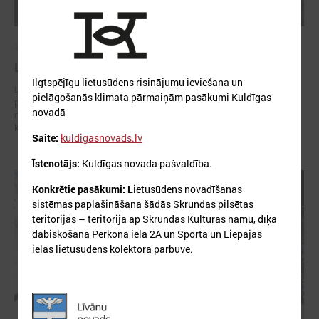
2026. gada 02. marts
Līdzšinējo un nākotnes klimata pārmaiņu rīks
Ilgtspējīgu lietusūdens risinājumu ieviešana un
Lai palīdzētu pašvaldībām labāk sagatavoties klimata riskiem un
pielāgošanās klimata pārmaiņām pasākumi Kuldīgas
plānot ilgtspējīgu attīstību, VSIA “Latvijas Vides, ģeoloģijas un
novadā
meteoroloģijas centrs” ir izstrādājis interaktīvu līdzšinējo un nākotnes
klimata pārmaiņu rīku.
Saite:
kuldigasnovads.lv
Īstenotājs:
Kuldīgas novada pašvaldība.
Konkrētie pasākumi: L
ietusūdens novadīšanas
sistēmas paplašināšana šādās Skrundas pilsētas
teritorijās – teritorija ap Skrundas Kultūras namu, dīķa
dabiskošana Pērkona ielā 2A un Sporta un Liepājas
ielas lietusūdens kolektora pārbūve.