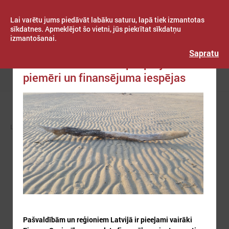
Lai varētu jums piedāvāt labāku saturu, lapā tiek izmantotas
sīkdatnes. Apmeklējot šo vietni, jūs piekrītat sīkdatņu
izmantošanai.
Publicēts: 2026. gada 28. maijs
Latvijas Pašvaldību savienība
Sapratu
Klimata zināšanu telpa: projektu
piemēri un finansējuma iespējas
Izvēlne
LPS
NODERĪGI
KLIMATA ZINĀŠANU TELPA (NAH)
Pašvaldībām un reģioniem Latvijā ir pieejami vairāki