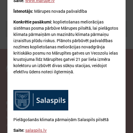
Saite:
www.marupe.lv
Īstenotājs:
Mārupes novada pašvaldība
Konkrētie pasākumi:
koplietošanas meliorācijas
sistēmas posma pārbūve Mārupes pilsētā, lai pielāgotos
Meklēt
klimata pārmaiņām un mazinātu klimata pārmaiņu
izraisītus plūdu riskus. Plānots pārbūvēt pašvaldības
nozīmes koplietošanas meliorācijas novadgrāvja
kritiskāko posmu no Mārupītes gatves un Vecozolu ielas
krustojuma līdz Mārupītes gatvei 21 par liela izmēra
kolektoru un izbūvēt divas sūkņu stacijas, veidojot
Latvijas Pašvaldību savienība
efektīvu ūdens noteci ilgtermiņā.
PAR LPS
Biedrība
Iepirkumi
Pielāgošanās klimata pārmaiņām Salaspils pilsētā
Atzinumi
Saite:
salaspils.lv
Infologs