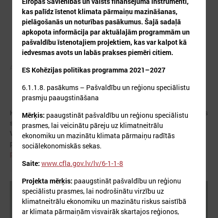
Eiropas Savienības un valsts finansējuma instrumenti,
kas palīdz īstenot klimata pārmaiņu mazināšanas,
pielāgošanās un noturības pasākumus. Šajā sadaļā
apkopota informācija par aktuālajām programmām un
pašvaldību īstenotajiem projektiem, kas var kalpot kā
iedvesmas avots un labās prakses piemēri citiem.
Autors: ES
ES Kohēzijas politikas programma 2021–2027
6.1.1.8. pasākums – Pašvaldību un reģionu speciālistu
prasmju paaugstināšana
Klimata zināšanu telpa izveidota projektā "AdaptationHubs", kas
Mērķis:
paaugstināt pašvaldību un reģionu speciālistu
saņēmis ES programmas "Apvārsnis Eiropa" finansējumu.
prasmes, lai veicinātu pāreju uz klimatneitrālu
Vairāk informācijas par
ekonomiku un mazinātu klimata pārmaiņu radītās
projektu:
https://www.lps.lv/lv/projekti/aktivie-projekti/46-
sociālekonomiskās sekas.
projekts-adaptation-hubs-nacionalie-adaptacijas-centri
Saite:
www.cfla.gov.lv/lv/6-1-1-8
Projekta mērķis:
paaugstināt pašvaldību un reģionu
speciālistu prasmes, lai nodrošinātu virzību uz
klimatneitrālu ekonomiku un mazinātu riskus saistībā
ar klimata pārmaiņām visvairāk skartajos reģionos,