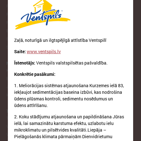
Piekrastes pašvaldību apvienība
Pašvaldību izpilddirektoru asociācija
Pašvaldību IKT Asociācija
Bāriņtiesu darbinieku asociācija
Sociālo aprūpes institūciju apvienība
Zaļā, noturīgā un ilgtspējīgā attīstība Ventspilī
Sociālo dienestu vadītāju apvienība
Saite:
www.ventspils.lv
Īstenotājs:
Ventspils valstspilsētas pašvaldība.
NODERĪGI
Klimata zināšanu telpa (NAH)
Konkrētie pasākumi:
Bauhaus Latvijā
1. Meliorācijas sistēmas atjaunošana Kurzemes ielā 83,
Jaunatnes lietas
iekļaujot sedimentācijas baseina izbūvi, kas nodrošina
Iepirkumu joma
ūdens plūsmas kontroli, sedimentu nosēdumus un
ūdens attīrīšanu.
TIEŠRAIDES, VIDEOARHĪVS
2. Koku stādījumu atjaunošana un papildināšana Jūras
Tiešraide
ielā, lai samazinātu karstuma efektu, uzlabotu ielu
Videoarhīvs
mikroklimatu un pilsētvides kvalitāti.Liepāja –
Videoarhīvs-old
Pielāgošanās klimata pārmaiņām Dienvidrietumu