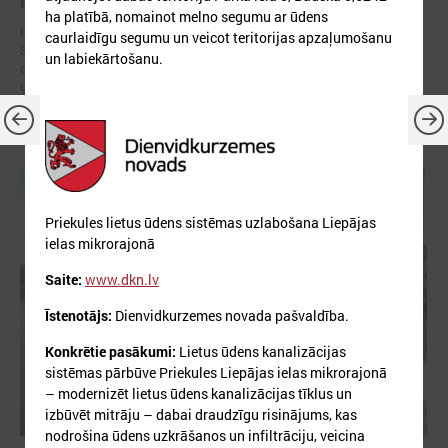
rīcības plāni (SECAP)
ha platībā, nomainot melno segumu ar ūdens
Ilgtspējīgas enerģētikas un klimata rīcības plāns (no angļu valodas:
caurlaidīgu segumu un veicot teritorijas apzaļumošanu
Sustainable Energy and Climate Action Plan jeb SECAP) ir stratēģisks
un labiekārtošanu.
dokuments, kurā pašvaldība definē konkrētus soļus, kā līdz 2030.
gadam samazināt CO₂ emisijas un pielāgoties klimata pārmaiņu
radītajiem riskiem.
Priekules lietus ūdens sistēmas uzlabošana Liepājas
ielas mikrorajonā
Saite:
www.dkn.lv
Īstenotājs:
Dienvidkurzemes novada pašvaldība.
Konkrētie pasākumi:
Lietus ūdens kanalizācijas
sistēmas pārbūve Priekules Liepājas ielas mikrorajonā
– modernizēt lietus ūdens kanalizācijas tīklus un
izbūvēt mitrāju – dabai draudzīgu risinājums, kas
nodrošina ūdens uzkrāšanos un infiltrāciju, veicina