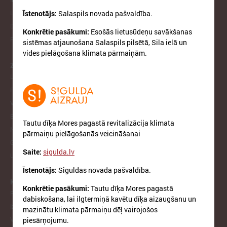
Īstenotājs:
Salaspils novada pašvaldība.
LPS un MK sarunu protokoli
Dokumenti lejupielādei
Konkrētie pasākumi:
Esošās lietusūdeņu savākšanas
Pakalpojumi
sistēmas atjaunošana Salaspils pilsētā, Sila ielā un
vides pielāgošana klimata pārmaiņām.
ZIŅAS
LPS
Pašvaldībās
Valsts pārvaldē
Eiropā un Pasaulē
Tautu dīķa Mores pagastā revitalizācija klimata
Notikumu kalendārs
pārmaiņu pielāgošanās veicināšanai
Galerijas
Saite:
sigulda.lv
Ukraina
Īstenotājs:
Siguldas novada pašvaldība.
KOMITEJAS
Konkrētie pasākumi:
Tautu dīķa Mores pagastā
Finanšu un ekonomikas komiteja
dabiskošana, lai ilgtermiņā kavētu dīķa aizaugšanu un
Izglītības un kultūras komiteja
mazinātu klimata pārmaiņu dēļ vairojošos
piesārņojumu.
Veselības un sociālo jautājumu komiteja