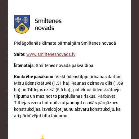
Reģionālās attīstības un sadarbības komiteja
Tautsaimniecības komiteja
Sporta jautājumu apakškomiteja
Informātikas jautājumu apakškomiteja
Mājokļu jautājumu apakškomiteja
Pielāgošanās klimata pārmaiņām Smiltenes novadā
STARPTAUTISKĀ SADARBĪBA
Saite:
www.smiltenesnovads.lv
Pārstāvniecība Briselē
Īstenotājs:
Smiltenes novada pašvaldība.
Eiropas Reģionu Komiteja
EP Vietējo un reģionālo pašvaldību kongress
Konkrētie pasākumi:
Veikt ūdenstilpju tīrīšanas darbus
Mēru ūdenskrātuvē (1,31 ha), Raunas dzirnavu dīķī (1,69
ha) un Tiltlejas ezerā (5,6 ha) , palielinot ūdenskrātuvju
PROJEKTI
tilpumu un mazinot to pārplūšanas riskus. Pārbūvēt
Aktīvie projekti
Tiltlejas ezera hidrobūvi atjaunojot esošās pārgāznes
Īstenotie projekti
konstrukcijas, izveidojot jaunu aizvaru konstrukciju, kā
arī pārbūvējot tilta laidumu.
APVIENĪBAS
Reģionālo attīstības centru un novadu apvienība
Biedrība "Rīgas metropole"