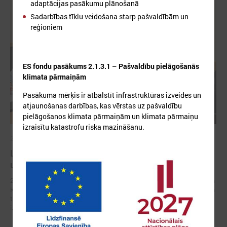
adaptācijas pasākumu plānošanā
Sadarbības tīklu veidošana starp pašvaldībām un
reģioniem
ES fondu pasākums 2.1.3.1 – Pašvaldību pielāgošanās
klimata pārmaiņām
Pasākuma mērķis ir atbalstīt infrastruktūras izveides un
atjaunošanas darbības, kas vērstas uz pašvaldību
pielāgošanos klimata pārmaiņām un klimata pārmaiņu
izraisītu katastrofu riska mazināšanu.
2026. gada 10. jūnijs
LPS un KEM stiprina sadarbību klimata noturības
un plūdu risku pārvaldības jomā
2026. gada 10. jūnijā ikgadējās Latvijas Pašvaldību savienības (LPS) un
Klimata un enerģētikas ministrijas (KEM) sarunās viena no centrālajām
tēmām bija pašvaldību gatavība klimata pārmaiņu radītajiem
izaicinājumiem un krīžu noturības stiprināšana.