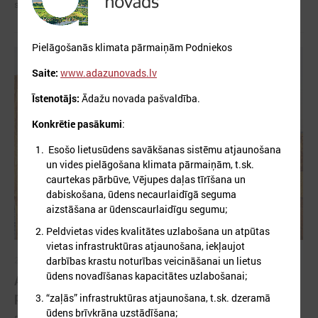
saskaras gan Latvija, gan pasaule kopumā.
Pielāgošanās klimata pārmaiņām Podniekos
Saite:
www.adazunovads.lv
Īstenotājs:
Ādažu novada pašvaldība.
Konkrētie pasākumi
:
Esošo lietusūdens savākšanas sistēmu atjaunošana
un vides pielāgošana klimata pārmaiņām, t.sk.
caurtekas pārbūve, Vējupes daļas tīrīšana un
dabiskošana, ūdens necaurlaidīgā seguma
aizstāšana ar ūdenscaurlaidīgu segumu;
Peldvietas vides kvalitātes uzlabošana un atpūtas
vietas infrastruktūras atjaunošana, iekļaujot
darbības krastu noturības veicināšanai un lietus
2026. gada 30. marts
ūdens novadīšanas kapacitātes uzlabošanai;
Apvārsnis Eiropa: finansējuma iespējas
pašvaldībām klimata pārmaiņu jomā
“zaļās” infrastruktūras atjaunošana, t.sk. dzeramā
ūdens brīvkrāna uzstādīšana;