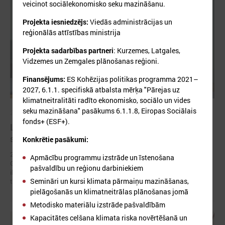
veicinot sociālekonomisko seku mazināšanu.
Projekta iesniedzējs:
Viedās administrācijas un
reģionālās attīstības ministrija
Projekta sadarbības partneri
: Kurzemes, Latgales,
Vidzemes un Zemgales plānošanas reģioni.
Finansējums:
ES Kohēzijas politikas programma 2021–
2027, 6.1.1. specifiskā atbalsta mērķa "Pārejas uz
klimatneitralitāti radīto ekonomisko, sociālo un vides
seku mazināšana" pasākums 6.1.1.8, Eiropas Sociālais
2026. gada 11. jūnijs
fonds+ (ESF+).
LPS un Zemkopības ministrija vienojas stiprināt
sadarbību meliorācijas sistēmu apsaimniekošanā
Konkrētie pasākumi:
2026. gada 10. jūnijā Latvijas Pašvaldību savienības (LPS) priekšsēdis
Apmācību programmu izstrāde un īstenošana
Gints Kaminskis un zemkopības ministrs Uldis Augulis parakstīja
pašvaldību un reģionu darbiniekiem
ikgadējo sarunu protokolu, apstiprinot panāktās vienošanās un
Semināri un kursi klimata pārmaiņu mazināšanas,
turpmāko sadarbību pašvaldībām nozīmīgu jautājumu risināšanā.
pielāgošanās un klimatneitrālas plānošanas jomā
Metodisko materiālu izstrāde pašvaldībām
Kapacitātes celšana klimata riska novērtēšanā un