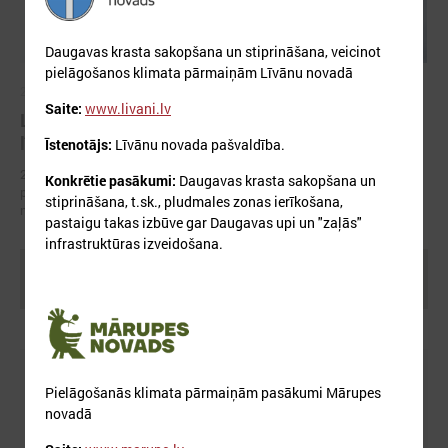
Daugavas krasta sakopšana un stiprināšana, veicinot
pielāgošanos klimata pārmaiņām Līvānu novadā
2026. gada 26. februāris
Saite:
www.livani.lv
Latvijas pielāgošanās klimata pārmaiņām plāns
līdz 2030. gadam
Īstenotājs:
Līvānu novada pašvaldība.
2019. gada 17. jūlijā Ministru kabinets ir apstiprinājis nacionāla līmeņa
Konkrētie pasākumi:
Daugavas krasta sakopšana un
plānu, kas nosaka konkrētus soļus valsts un pašvaldību klimata
stiprināšana, t.sk., pludmales zonas ierīkošana,
noturības stiprināšanai.
pastaigu takas izbūve gar Daugavas upi un "zaļās"
infrastruktūras izveidošana.
Ielādēt vecākus rakstus
Pielāgošanās klimata pārmaiņām pasākumi Mārupes
novadā