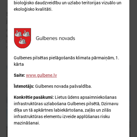
bioloģisko daudzveidību un uzlabo teritorijas vizuālo un
2026. gada 05. marts
ekoloģisko kvalitāti.
Straujais pavasaris atgādina: klimata pārmaiņām
jāgatavojas jau tagad
Pēc neierasti bargās ziemas, kas Latviju klāja ar biezām sniega
kupenām un stipru salu, pavasaris šogad atnācis ļoti strauji. Straujais
temperatūras kāpums liek upēm mosties ātrāk nekā prognozēts, un
daudzviet pieaug plūdu risks.
Gulbenes pilsētas pielāgošanās klimata pārmaiņām, 1.
kārta
Saite:
www.gulbene.lv
Īstenotājs:
Gulbenes novada pašvaldība.
Konkrētie pasākumi:
Lietus ūdens apsaimniekošanas
infrastruktūras uzlabošana Gulbenes pilsētā, Dzirnavu
dīķa un tā apkārtnes labiekārtošana, zaļās un zilās
infrastruktūras elementu izveide applūšanas risku
mazināšanai.