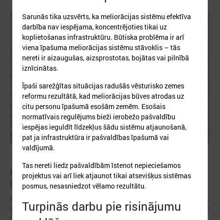
Sarunās tika uzsvērts, ka meliorācijas sistēmu efektīva
darbība nav iespējama, koncentrējoties tikai uz
koplietošanas infrastruktūru. Būtiska problēma ir arī
viena īpašuma meliorācijas sistēmu stāvoklis – tās
nereti ir aizaugušas, aizsprostotas, bojātas vai pilnībā
iznīcinātas.
Īpaši sarežģītas situācijas radušās vēsturisko zemes
reformu rezultātā, kad meliorācijas būves atrodas uz
citu personu īpašumā esošām zemēm. Esošais
normatīvais regulējums bieži ierobežo pašvaldību
iespējas ieguldīt līdzekļus šādu sistēmu atjaunošanā,
pat ja infrastruktūra ir pašvaldības īpašumā vai
valdījumā.
2026. gada 28. maijs
Tas nereti liedz pašvaldībām īstenot nepieciešamos
Klimata zināšanu telpa: projektu piemēri un
projektus vai arī liek atjaunot tikai atsevišķus sistēmas
finansējuma iespējas
posmus, nesasniedzot vēlamo rezultātu.
Pašvaldībām un reģioniem Latvijā ir pieejami vairāki Eiropas Savienības
Turpinās darbu pie risinājumu
un valsts finansējuma instrumenti, kas palīdz īstenot klimata pārmaiņu
mazināšanas, pielāgošanās un noturības pasākumus.