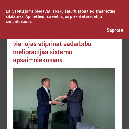
Lai varētu jums piedāvāt labāku saturu, lapā tiek izmantotas
sīkdatnes. Apmeklējot šo vietni, jūs piekrītat sīkdatņu
izmantošanai.
Publicēts: 2026. gada 11. jūnijs
Latvijas Pašvaldību savienība
Sapratu
LPS un Zemkopības ministrija
vienojas stiprināt sadarbību
Izvēlne
meliorācijas sistēmu
apsaimniekošanā
LPS
NODERĪGI
KLIMATA ZINĀŠANU TELPA (NAH)