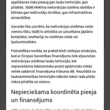
applūšanas risks pieaug gan lauku teritorijās, gan
pilsētās. Tādēļ efektīva meliorācijas sistēmu darbība ir
būtiska gan iedzīvotāju drošībai, gan infrastruktūras
aizsardzībai.
Sarunās tika uzsvērts, ka meliorācijas sistēmas veido
vienotu tīklu, tādēļ to attīstība un uzturēšana jāplāno
kompleksi, neatkarīgi no sistēmas veida vai
īpašumtiesībām.
Pašvaldības norāda, ka praksē bieži veidojas situācijas,
2026. gada 11. jūnijs
kad ar Eiropas Savienības finansējumu tiek atjaunotas
meliorācijas sistēmas lauku teritorijās, bet
LPS un Zemkopības ministrija vienojas stiprināt
nepieciešamie ūdensnoteku posmi apdzīvotās vietās
sadarbību meliorācijas sistēmu apsaimniekošanā
netiek sakārtoti finansējuma trūkuma dēļ. Rezultātā no
2026. gada 10. jūnijā Latvijas Pašvaldību savienības (LPS) priekšsēdis
lauksaimniecības teritorijām nākošie ūdeņi rada plūdu
Gints Kaminskis un zemkopības ministrs Uldis Augulis parakstīja
riskus pilsētās un ciemos.
ikgadējo sarunu protokolu, apstiprinot panāktās vienošanās un
turpmāko sadarbību pašvaldībām nozīmīgu jautājumu risināšanā.
Nepieciešama koordinēta pieeja
un finansējums