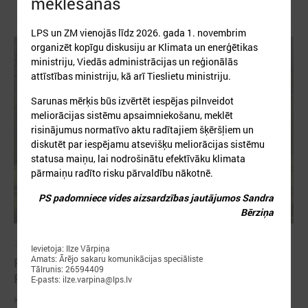
meklēšanas
LPS un ZM vienojās līdz 2026. gada 1. novembrim
organizēt kopīgu diskusiju ar Klimata un enerģētikas
ministriju, Viedās administrācijas un reģionālās
attīstības ministriju, kā arī Tieslietu ministriju.
Sarunas mērķis būs izvērtēt iespējas pilnveidot
meliorācijas sistēmu apsaimniekošanu, meklēt
risinājumus normatīvo aktu radītajiem šķēršļiem un
diskutēt par iespējamu atsevišķu meliorācijas sistēmu
statusa maiņu, lai nodrošinātu efektīvāku klimata
pārmaiņu radīto risku pārvaldību nākotnē.
PS padomniece vides aizsardzības jautājumos Sandra
Bērziņa
2026. gada 31. marts
Ievietoja: Ilze Vārpiņa
Amats: Ārējo sakaru komunikācijas speciāliste
PROJEKTI PIELĀGOŠANĀS KLIMATA
Tālrunis: 26594409
PĀRMAIŅĀM JOMĀ
E-pasts: ilze.varpina@lps.lv
Klimata pārmaiņas ir viens no būtiskākajiem izaicinājumiem, ar ko