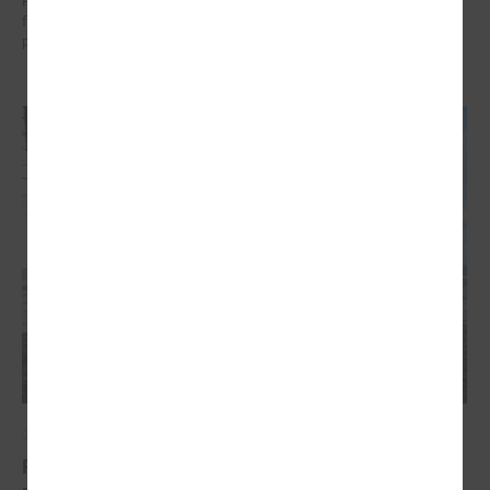
Pašvaldībām šī programma piedāvā reālas iespējas piesaistīt
finansējumu, testēt inovācijas un sadarboties ar starptautiskiem
partneriem.
2026. gada 19. marts
Pašvaldību Ilgtspējīgas enerģētikas un klimata