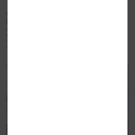
2026. gada 05. marts
Straujais pavasaris atgādina: klimata pārmaiņām
jāgatavojas jau tagad
Pēc neierasti bargās ziemas, kas Latviju klāja ar biezām sniega
kupenām un stipru salu, pavasaris šogad atnācis ļoti strauji. Straujais
temperatūras kāpums liek upēm mosties ātrāk nekā prognozēts, un
daudzviet pieaug plūdu risks.