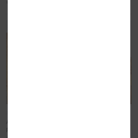
saskaras gan Latvija, gan pasaule kopumā.
2026. gada 30. marts
Apvārsnis Eiropa: finansējuma iespējas
pašvaldībām klimata pārmaiņu jomā