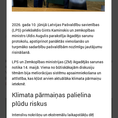
2026. gada 10. jūnijā Latvijas Pašvaldību savienības
(LPS) priekšsēdis Gints Kaminskis un zemkopības
ministrs Uldis Augulis parakstīja ikgadējo sarunu
Autors: ES
protokolu, apstiprinot panāktās vienošanās un
turpmāko sadarbību pašvaldībām nozīmīgu jautājumu
risināšanā.
Klimata zināšanu telpa izveidota projektā "AdaptationHubs", kas
LPS un Zemkopības ministrijas (ZM) ikgadējās sarunas
saņēmis ES programmas "Apvārsnis Eiropa" finansējumu.
notika 14. maijā. Viena no būtiskākajām diskusiju
Vairāk informācijas par
tēmām bija meliorācijas sistēmu apsaimniekošana un
projektu:
https://www.lps.lv/lv/projekti/aktivie-projekti/46-
attīstība, kas kļūst arvien aktuālāka klimata pārmaiņu
projekts-adaptation-hubs-nacionalie-adaptacijas-centri
ietekmē.
Klimata pārmaiņas palielina
plūdu riskus
Intensīvu nokrišņu un ekstremālu laikapstākļu dēļ