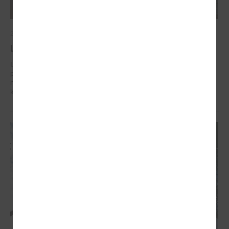
2026. gada 02. marts
Līdzšinējo un nākotnes klimata pārmaiņu rīks
Lai palīdzētu pašvaldībām labāk sagatavoties klimata riskiem un
plānot ilgtspējīgu attīstību, VSIA “Latvijas Vides, ģeoloģijas un
meteoroloģijas centrs” ir izstrādājis interaktīvu līdzšinējo un nākotnes
klimata pārmaiņu rīku.