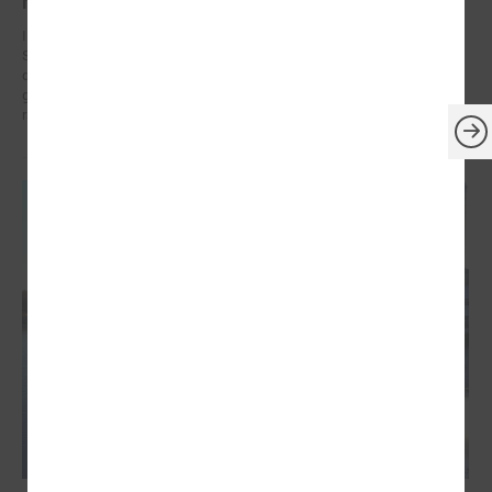
rīcības plāni (SECAP)
Ilgtspējīgas enerģētikas un klimata rīcības plāns (no angļu valodas:
Sustainable Energy and Climate Action Plan jeb SECAP) ir stratēģisks
dokuments, kurā pašvaldība definē konkrētus soļus, kā līdz 2030.
gadam samazināt CO₂ emisijas un pielāgoties klimata pārmaiņu
radītajiem riskiem.