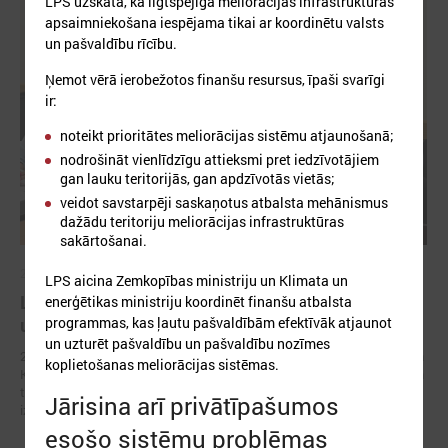
LPS uzskata, ka ilgtspējīga meliorācijas infrastruktūras
apsaimniekošana iespējama tikai ar koordinētu valsts
un pašvaldību rīcību.
Ņemot vērā ierobežotos finanšu resursus, īpaši svarīgi
ir:
noteikt prioritātes meliorācijas sistēmu atjaunošanā;
nodrošināt vienlīdzīgu attieksmi pret iedzīvotājiem
gan lauku teritorijās, gan apdzīvotās vietās;
veidot savstarpēji saskaņotus atbalsta mehānismus
dažādu teritoriju meliorācijas infrastruktūras
sakārtošanai.
2026. gada 10. jūnijs
LPS aicina Zemkopības ministriju un Klimata un
LPS un KEM stiprina sadarbību klimata noturības
enerģētikas ministriju koordinēt finanšu atbalsta
programmas, kas ļautu pašvaldībām efektīvāk atjaunot
un plūdu risku pārvaldības jomā
un uzturēt pašvaldību un pašvaldību nozīmes
2026. gada 10. jūnijā ikgadējās Latvijas Pašvaldību savienības (LPS) un
koplietošanas meliorācijas sistēmas.
Klimata un enerģētikas ministrijas (KEM) sarunās viena no centrālajām
tēmām bija pašvaldību gatavība klimata pārmaiņu radītajiem
Jārisina arī privātīpašumos
izaicinājumiem un krīžu noturības stiprināšana.
esošo sistēmu problēmas