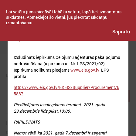
Lai varētu jums piedāvāt labāku saturu, lapā tiek izmantotas
sīkdatnes. Apmeklējot šo vietni, jūs piekrītat sīkdatņu
izmantošanai.
Publicēts: 2021. gada 17. novembris
Latvijas Pašvaldību savienība
Sapratu
Iepirkums Nr. LPS/2021/02
Izvēlne
Izsludināts iepirkums Ceļojumu aģentūras pakalpojumu
nodrošināšana (iepirkuma id. Nr. LPS/2021/02).
Iepirkuma nolikums pieejams
www.eis.gov.lv
LPS
LPS
PAR LPS
IEPIRKUMI
REZULTĀTI
profilā:
https://www.eis.gov.lv/EKEIS/Supplier/Procurement/6
5887
Paziņojumi
Rezultāti
Piedāvājumu iesniegšanas termiņš - 2021. gada
23.decembris līdz plkst.13:00.
2024. gada 18. marts
Iepirkums Nr. LPS 2024/02
PAPILDINĀTS
Izsludināts iepirkums sistēmu “Reprezentācijas priekšmetu
Ņemot vērā, ka 2021. gada 7.decembrī ir saņemti