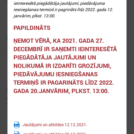
izgatavošana un piegāde” (iepirkuma id. Nr. LPS 2024/02).
ieinteresētā piegādātāja jautājumi, piedāvājuma
iesniegšanas termiņš ir pagrināts līdz 2022. gada 12.
Statuss:
Līgums
janvārim, plkst. 13:00.
PAPILDINĀTS
2022. gada 26. oktobris
Iepirkums Nr. LPS 2022/06
ŅEMOT VĒRĀ, KA 2021. GADA 27.
Izsludināts iepirkums "Tulkošanas pakalpojumi - mutiskā tulkošana un
DECEMBRĪ IR SAŅEMTI IEINTERESĒTĀ
tulka pakalpojumi pieredzes apmaiņas braucienu laikā"
PIEGĀDĀTĀJA JAUTĀJUMI UN
Statuss:
Līgums
NOLIKUMĀ IR IZDARĪTI GROZĪJUMI,
PIEDĀVĀJUMU IESNIEGŠANAS
2022. gada 22. jūlijs
TERMIŅŠ IR PAGARINĀTS LĪDZ 2022.
Iepirkums Nr. LPS 2022/05
GADA 20.JANVĀRIM, PLKST. 13:00.
Izsludināts iepirkums "LPS ēkas Rīgā, Mazā Pils ielā 1, vienkāršotā
fasādes atjaunošana"
Statuss:
Līgums
Jautājumi un atbildes 12.12.2021.
2022. gada 02. maijs