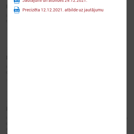
Jautājumi un atbildes 29.12.2021.
Iepirkums Nr. LPS 2022/04
Precizēta 12.12.2021. atbilde uz jautājumu
Izsludināts iepirkums "Tulkošanas pakalpojumi - mutiskā, un rakstiskā
tulkošana un tulka pakalpojumi pieredzes apmaiņas braucienu laikā"
Statuss:
Līgums
2022. gada 18. marts
Iepirkums Nr. LPS 2022/03
Izsludināts iepirkums "Veselības apdrošināšanas pakalpojumi LPS
darbiniekiem"
Statuss:
Līgums
2022. gada 16. februāris
Iepirkums Nr. LPS 2022/02 DIS
Izsludināts slēgts konkurss ar dinamisko iepirkumu sistēmu “Semināru
organizēšanas pakalpojumi sanāksmju reģionālo tīklu ietvaros, treneru
apmācības sanāksmju un labas pārvaldības apmācības semināru