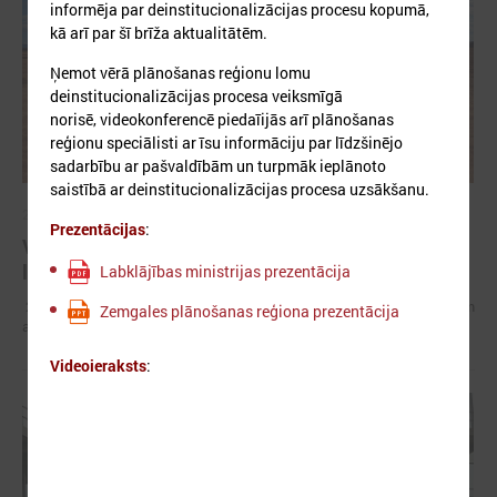
informēja par deinstitucionalizācijas procesu kopumā,
kā arī par šī brīža aktualitātēm.
Ņemot vērā plānošanas reģionu lomu
deinstitucionalizācijas procesa veiksmīgā
norisē, videokonferencē piedaīijās arī plānošanas
reģionu speciālisti ar īsu informāciju par līdzšinējo
sadarbību ar pašvaldībām un turpmāk ieplānoto
saistībā ar deinstitucionalizācijas procesa uzsākšanu.
2015. gada 16. jūnijs
Prezentācijas
:
Videokonference par darījumiem ar
lauksaimniecībā izmantojamām zemēm
Labklājības ministrijas prezentācija
2015.gada 5.jūnijā notika jau trešā LPS videokonference par darījumiem
Zemgales plānošanas reģiona prezentācija
ar lauksaimniecībā izmantojamām zemēm.
Videoieraksts
: