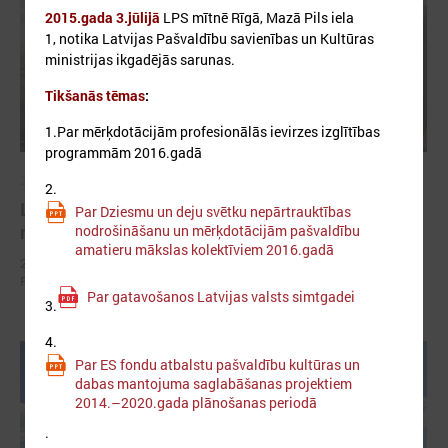
2015.gada 3.jūlijā
LPS mītnē Rīgā, Mazā Pils iela
1, notika Latvijas Pašvaldību savienības un Kultūras
ministrijas ikgadējās sarunas.
Tikšanās tēmas
:
1.Par mērķdotācijām profesionālās ievirzes izglītības
programmām 2016.gadā
2015. gada 29. jūnijs
2.
Latvijas Pašvaldību savienības un Kultūras
Par Dziesmu un deju svētku nepārtrauktības
ministrijas sarunas
nodrošināšanu un mērķdotācijām pašvaldību
amatieru mākslas kolektīviem 2016.gadā
2015.gada 3.jūlijā LPS mītnē Rīgā, Mazā Pils iela 1, notika Latvijas
Pašvaldību savienības un Kultūras ministrijas ikgadējās sarunas.
Par gatavošanos Latvijas valsts simtgadei
3.
4.
Par ES fondu atbalstu pašvaldību kultūras un
dabas mantojuma saglabāšanas projektiem
2014.–2020.gada plānošanas periodā
.