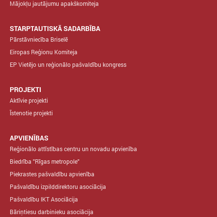
Mājokļu jautājumu apakškomiteja
STARPTAUTISKĀ SADARBĪBA
Pārstāvniecība Briselē
Eiropas Reģionu Komiteja
EP Vietējo un reģionālo pašvaldību kongress
PROJEKTI
Aktīvie projekti
Īstenotie projekti
APVIENĪBAS
Reģionālo attīstības centru un novadu apvienība
Biedrība "Rīgas metropole"
Piekrastes pašvaldību apvienība
Pašvaldību izpilddirektoru asociācija
Pašvaldību IKT Asociācija
Bāriņtiesu darbinieku asociācija