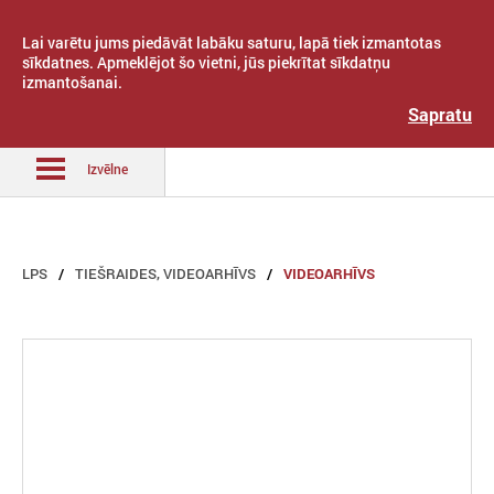
Lai varētu jums piedāvāt labāku saturu, lapā tiek izmantotas
sīkdatnes. Apmeklējot šo vietni, jūs piekrītat sīkdatņu
izmantošanai.
Latvijas Pašvaldību savienība
Sapratu
Izvēlne
LPS
TIEŠRAIDES, VIDEOARHĪVS
VIDEOARHĪVS