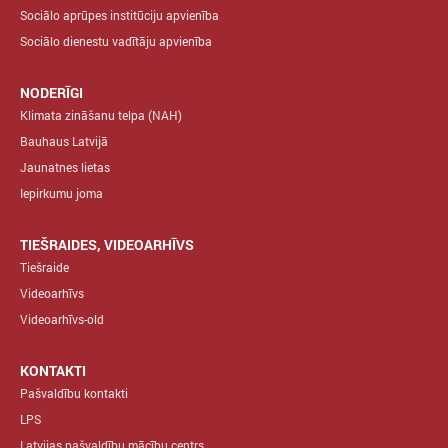
Sociālo aprūpes institūciju apvienība
Sociālo dienestu vadītāju apvienība
NODERĪGI
Klimata zināšanu telpa (NAH)
Bauhaus Latvijā
Jaunatnes lietas
Iepirkumu joma
TIEŠRAIDES, VIDEOARHĪVS
Tiešraide
Videoarhīvs
Videoarhīvs-old
KONTAKTI
Pašvaldību kontakti
LPS
Latvijas pašvaldību mācību centrs