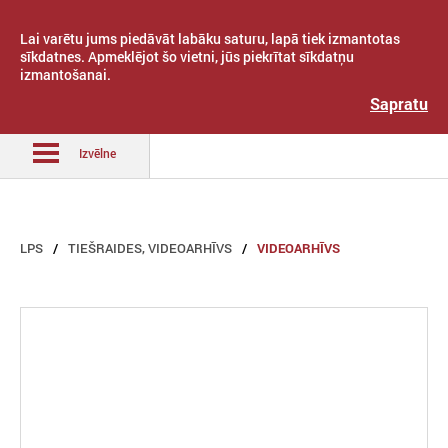
Lai varētu jums piedāvāt labāku saturu, lapā tiek izmantotas
sīkdatnes. Apmeklējot šo vietni, jūs piekrītat sīkdatņu
izmantošanai.
Latvijas Pašvaldību savienība
Sapratu
Izvēlne
LPS
TIEŠRAIDES, VIDEOARHĪVS
VIDEOARHĪVS