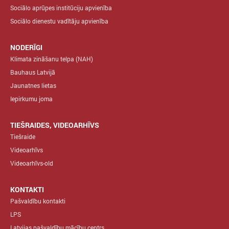
Sociālo aprūpes institūciju apvienība
Sociālo dienestu vadītāju apvienība
NODERĪGI
Klimata zināšanu telpa (NAH)
Bauhaus Latvijā
Jaunatnes lietas
Iepirkumu joma
TIEŠRAIDES, VIDEOARHĪVS
Tiešraide
Videoarhīvs
Videoarhīvs-old
KONTAKTI
Pašvaldību kontakti
LPS
Latvijas pašvaldību mācību centrs