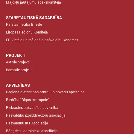
Mājokļu jautājumu apakškomiteja
STARPTAUTISKĀ SADARBĪBA
Pārstāvniecība Briselē
Eiropas Reģionu Komiteja
EP Vietējo un reģionālo pašvaldību kongress
PROJEKTI
Aktīvie projekti
Īstenotie projekti
APVIENĪBAS
Reģionālo attīstības centru un novadu apvienība
Biedrība "Rīgas metropole"
Piekrastes pašvaldību apvienība
Pašvaldību izpilddirektoru asociācija
Pašvaldību IKT Asociācija
Bāriņtiesu darbinieku asociācija