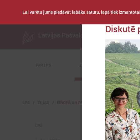
Lai varētu jums piedāvāt labāku saturu, lapā tiek izmantotas
Publicēts: 2018. gad
Diskutē 
Latvijas Pašvaldību savienība
PAR LPS
ZIŅAS
KOMITEJAS
LPS
ZIŅAS
EIROPĀ UN PASAULĒ
LPS