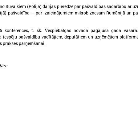
 no Suvalkiem (Polijā) dalījās pieredzē par pašvaldības sadarbību ar u
ijā) pašvaldība – par izaicinājumiem mikrobiznesam Rumānijā un pa
 5 konferences, t. sk. Vecpiebalgas novadā pagājušā gada vasarā.
a iespēju pašvaldību vadītājiem, deputātiem un uzņēmējiem platform
s prakses pārņemšanai.
026. gada 18. maijs
2026. gada 13. maijs
LPS Azerbaidžānā piedalās
Baltijas jūras reģion
tāre
vērienīgajā Pasaules pilsētu
sākas ar uzticēšanos
forumā
sadarbību un rīcību
PS Azerbaidžānā piedalās vērienīgajā
No 11. līdz 13. maijam Tallinā
asaules pilsētu forumā
EUSBSR ikgadējais forums, k
valdību un pašvaldību pārstāv
veidotājus, pētniekus un pil
sabiedrības līderus no visa Ba
reģiona.