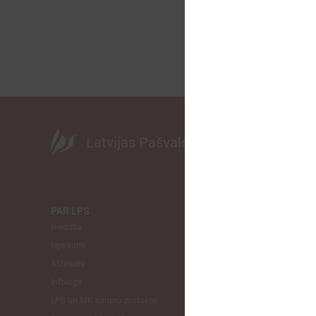
Latvijas Pašvaldību savienība
PAR LPS
KOMITEJA
Biedrība
Finanšu un 
Iepirkumi
Izglītības un
Atzinumi
Veselības un
Infologs
Reģionālās a
LPS un MK sarunu protokoli
Tautsaimniec