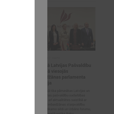
2026. gada 12. marts
švaldības
12. martā Latvijas Pašvaldību
atvijas
savienībā viesojās
ā
Azerbaidžānas parlamenta
delegācija
s delegācija
 savienībā
Sarunas laikā tika pārrunātas Latvijas un
Azerbaidžānas pašvaldību sadarbības
iespējas, kā arī aktualitātes saistībā ar
Latvijas–Azerbaidžānas starpvaldību
komisijas nākamo sēdi un Urbāno forumu,
kas šī gada maijā notiks Baku.