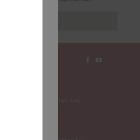
rakstus
NODERĪGI
Klimata zināšanu telpa (NAH)
Bauhaus Latvijā
Jaunatnes lietas
Iepirkumu joma
apvienība