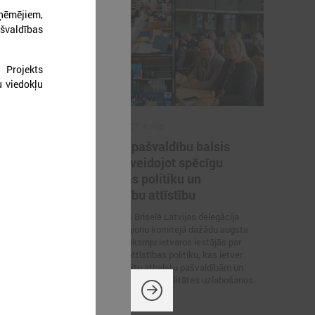
zņēmējiem,
švaldības
 Projekts
u viedokļu
2026. gada 07. maijs
a noturība
Latvijas pašvaldību balsis
,
Briselē: veidojot spēcīgu
kohēzijas politiku un
pašvaldību attīstību
 norisinājās 17.
as pulcēja
6. – 7. maijā Briselē Latvijas delegācija
jus, politikas
Eiropas Reģionu komitejā dažādu augsta
soniskās
līmeņa sanāksmju ietvaros iestājās par
ltijas jūras
reģionālās attīstības politiku, kas ietver
decentralizētu atbalstu pašvaldībām un
iedzīvotāju dzīves kvalitātes uzlabošanos
reģionos.