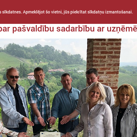
 sīkdatnes. Apmeklējot šo vietni, jūs piekrītat sīkdatņu izmantošanai.
a 22. maijs
par pašvaldību sadarbību ar uzņēm
STARPTAUTISKĀ
PROJEKTI
APVIENĪBAS
SADARBĪBA