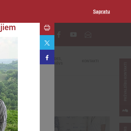
Sapratu
ējiem
EN
TIEŠRAIDES,
NODERĪGI
KONTAKTI
VIDEOARHĪVS
PAŠVALDĪBU KONTAKTI