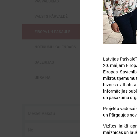
PAŠVALDĪBĀS
VALSTS PĀRVALDĒ
EIROPĀ UN PASAULĒ
2
NOTIKUMU KALENDĀRS
Latvijas Pašvald
GALERIJAS
20. maijam Eiropa
Eiropas Savienīb
UKRAINA
mikrouzņēmumus.
l
C
biznesa atbalsta
s
informācijas publ
p
un pasākumu org
U
g
Projekta vadošais
un Pārgaujas nov
Vizītes laikā a
maiznīcas un lau