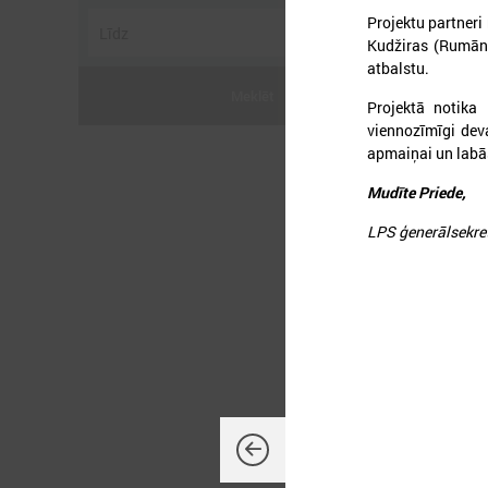
Projektu partneri
Kudžiras (Rumān
atbalstu.
Meklēt
Projektā notika
viennozīmīgi dev
apmaiņai un labā
Mudīte Priede,
2
LPS ģenerālsekre
L
P