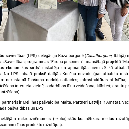
026. gada 05. augusts
2026. gada 19. jūnijs
LPS aicina piedalīties seminārā
Latvijas pašvaldības
ību savienības (LPS) delegācija Kazalborgonē (
Casalborgone
, Itālijā)
“Stiprinot vietējās kopienas
pieteikties sadarbība
s Savienības programmas “Eiropa pilsoņiem” finansētajā projektā “Maz
krīzē" 11. augustā, Cēsīs
Ukrainas pašvaldībām
as ekonomikas sirds” diskutēja un apmainījās pieredzē, kā atbalstī
starptautiskai balvai
 No LPS labajā praksē dalījās Kocēnu novads (par atbalsta inst
atvijas Pašvaldību savienība sadarbībā ar
ēsu novada pašvaldību aicina piedalīties
m: nekustamā īpašuma nodokļa atlaides; infrastruktūras attīstība; 
Eiropas Pašvaldību un reģio
eminārā “Stiprinot vietējās kopienas krīzē:
sadarbībā ar “U-LEAD with E
icēšana interneta vietnē; sadarbības tīklu veidošana; klāsteri; grantu
roaktīva rīcība un pieredzes apmaiņa starp
Latvijas Pašvaldību savienību
anizēšana).
krainas un ES pašvaldībām”, kas notiks šī
pieteikšanos starptautiskai 
ada 11.augustā no plkst.10.00 līdz 15.30
sadarbības balvai “Uzticības 
 partneris ir Mellīhas pašvaldība Maltā. Partneri Latvijā ir Amatas, Ve
balva 2026”.
ada pašvaldības un LPS.
pmeklējām mikrouzņēmumus (ekoloģiskās kosmētikas, medus ražotā
ksaimniecības produktu ražotājus).