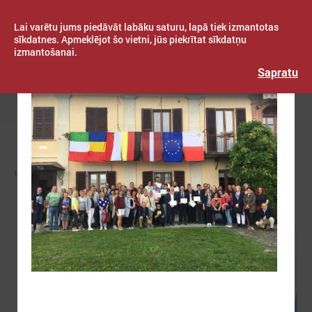
Lai varētu jums piedāvāt labāku saturu, lapā tiek izmantotas
sīkdatnes. Apmeklējot šo vietni, jūs piekrītat sīkdatņu
izmantošanai.
Publicēts: 2018. gada 25. maijs
Latvijas Pašvaldību savienība
Sapratu
Izvēlne
LPS
ZIŅAS
EIROPĀ UN PASAULĒ