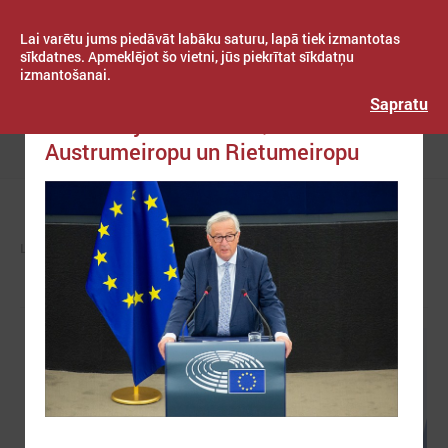
Lai varētu jums piedāvāt labāku saturu, lapā tiek izmantotas
sīkdatnes. Apmeklējot šo vietni, jūs piekrītat sīkdatņu
izmantošanai.
Publicēts: 2018. gada 12. septembris
Latvijas Pašvaldību savienība
Sapratu
Junkers: jādara vairāk, lai tuvinātu
Austrumeiropu un Rietumeiropu
Izvēlne
LPS
ZIŅAS
EIROPĀ UN PASAULĒ