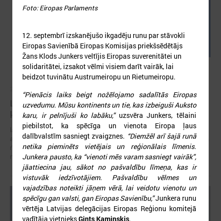
Foto: Eiropas Parlaments
12. septembrī izskanējušo ikgadēju runu par stāvokli
Eiropas Savienībā Eiropas Komisijas priekšsēdētājs
Žans Klods Junkers veltījis Eiropas suverenitātei un
solidaritātei, izsakot vēlmi visiem darīt vairāk, lai
beidzot tuvinātu Austrumeiropu un Rietumeiropu.
2026. gada 05. augusts
“Pienācis laiks beigt nožēlojamo sadalītās Eiropas
LPS aicina piedalīties seminārā “Stiprinot vietējās
uzvedumu. Mūsu kontinents un tie, kas izbeiguši Auksto
kopienas krīzē" 11. augustā, Cēsīs
karu, ir pelnījuši ko labāku,”
uzsvēra Junkers, tēlaini
piebilstot, ka spēcīga un vienota Eiropa ļaus
latvijas Pašvaldību savienība sadarbībā ar Cēsu novada pašvaldību
dalībvalstīm sasniegt zvaigznes.
“Diemžēl arī šajā runā
aicina piedalīties seminārā “Stiprinot vietējās kopienas krīzē: proaktīva
netika pieminēts vietējais un reģionālais līmenis.
rīcība un pieredzes apmaiņa starp Ukrainas un ES pašvaldībām”, kas
Junkera pausto, ka “vienoti mēs varam sasniegt vairāk”,
notiks šī gada 11.augustā no plkst.10.00 līdz 15.30
jāattiecina jau, sākot no pašvaldību līmeņa, kas ir
vistuvāk iedzīvotājiem. Pašvaldību vēlmes un
vajadzības noteikti jāņem vērā, lai veidotu vienotu un
spēcīgu gan valsti, gan Eiropas Savienību,”
Junkera runu
vērtēja Latvijas delegācijas Eiropas Reģionu komitejā
vadītāja vietnieks
Gints Kaminskis
.