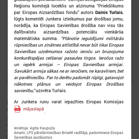
Reģionu komitejā loceklis un atzinuma “Priekšlikums
par Eiropas Aizsardzības fondu” autors
Dainis Turlais
,
lūgts komentēt Junkera izteikumus par drošības jomu,
norādīja, ka Eiropas Savienības drošība nav visu tās
dalībvalstu aizsardzības potenciālu vienkārša
matemātiska summa.
“Plānotie ieguldījumi militārās
rūpniecības un zinātnes attīstībā nevar būt tikai Eiropas
Savienības uzņēmumos ražoto ieroču un bruņojuma
konkurētspējas celšanai pasaules tirgos. Ieročus ražo
un iepērk armijai – Eiropas Savienības armijai.
Savukārt armija sākas ne ar ieročiem, ne karavīriem, bet
ar pavēlniecību. Par to derētu padomāt rūpīgi, gatavojot
nākotnes plānus un veidojot Eiropas Drošības
savienību,”
uzsvēra Turlais.
2026. gada 17. jūnijs
Ar Junkera runu varat iepazīties Eiropas Komisijas
Eiropas pilsētu līderi Gimarainšā vienojas par
mājaslapā
rīcību klimata noturības stiprināšanai
.
17. jūnijā Eiropas Zaļajā galvaspilsētā Gimarainšā (Portugālē) sākās 13.
Eiropas Pilsētu noturības forums (EURESFO 2026), kas pulcē vairāk
Ievietoja: Agita Kaupuža
nekā 400 pašvaldību vadītājus, pilsētplānotājus, klimata ekspertus un
Amats: LPS pārstāvniecības Briselē vadītāja, padomniece Eiropas
politikas veidotājus no visas Eiropas.
Savienības jautājumos