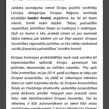
Junkera aicinājumu vienot Eiropu pozitīvi novērtēja
Latvijas delegācijas Eiropas Reģionu komitejā
aizstājējs
Gunārs Ansiņš
, atgādinot, ka, lai arī esam
vienoti, tomēr esam dažādi.
“Mūsu pašvaldību
vajadzības, attīstības līmeņi un tradīcijas ir atšķirīgas.
Daži no mums ir tālu priekšā citiem un jau sasniedz
tādus mērķus, par kādiem citi var tikai sapņot. Eiropas
Savienības reģionālās politikas un tās mērķu veidošanā
vairāk jāiesaista pašvaldības,”
uzsvēra Ansiņš.
2026. gada 19. jūnijs
Eiropas Komisijas priekšsēdētājs savā runā uzsvēra arī
Latvijas pašvaldības aicinātas pieteikties
nepieciešamību spēcināt Eiropu, apvienojot tās
politisko, ekonomisko un militāro varenību:
“Par spīti
sadarbībai ar Ukrainas pašvaldībām veltītai
lielai pretestībai, es jau 2014. gadā aizdegos ar ideju par
starptautiskai balvai
Eiropas aizsardzību. Un tādēļ es nākamajos mēnešos
Eiropas Pašvaldību un reģionu padome sadarbībā ar “U-LEAD with
dienu un nakti turpināšu darbu, lai Eiropas Aizsardzības
Europe” un Latvijas Pašvaldību savienību izsludinājusi pieteikšanos
fonds un Pastāvīga strukturēta sadarbība aizsardzības
starptautiskai pašvaldību sadarbības balvai “Uzticības tiltu sadarbības
jomā darbotos pilnībā. Atļaujiet man precizēt vienu
balva 2026”.
lietu: mēs nemilitarizēsim Eiropas Savienību. Tas, ko
vēlamies, ir kļūt autonomākiem un sekot līdzi mūsu
globālajiem pienākumiem.”
Latvijas delegācijas Eiropas