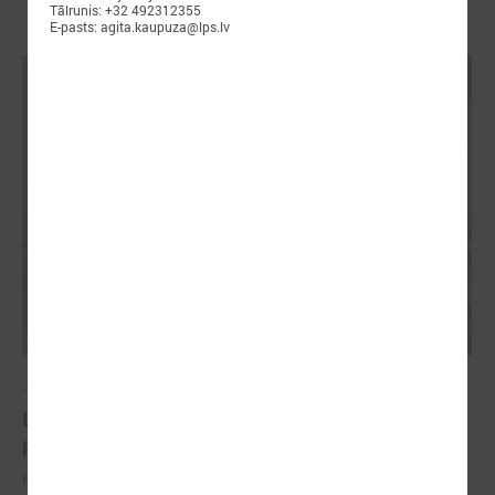
Tālrunis: +32 492312355
E-pasts: agita.kaupuza@lps.lv
2026. gada 18. maijs
LPS Azerbaidžānā piedalās vērienīgajā Pasaules
pilsētu forumā
LPS Azerbaidžānā piedalās vērienīgajā Pasaules pilsētu forumā