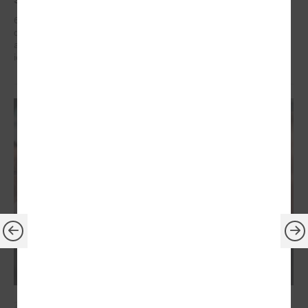
6. – 7. maijā Briselē Latvijas delegācija Eiropas Reģionu komitejā
dažādu augsta līmeņa sanāksmju ietvaros iestājās par reģionālās
attīstības politiku, kas ietver decentralizētu atbalstu pašvaldībām un
iedzīvotāju dzīves kvalitātes uzlabošanos reģionos.
2026. gada 21. aprīlis