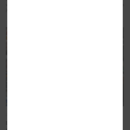
veidotājus, pētniekus un pilsoniskās sabiedrības līderus no visa Baltijas
jūras reģiona.
2026. gada 07. maijs
Latvijas pašvaldību balsis Briselē: veidojot
spēcīgu kohēzijas politiku un pašvaldību attīstību