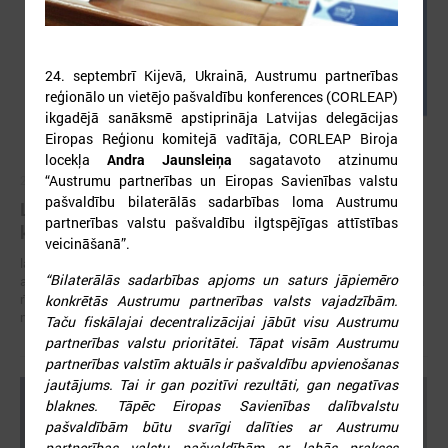
24. septembrī Kijevā, Ukrainā, Austrumu partnerības
reģionālo un vietējo pašvaldību konferences (CORLEAP)
ikgadējā sanāksmē apstiprināja Latvijas delegācijas
Eiropas Reģionu komitejā vadītāja, CORLEAP Biroja
locekļa
Andra Jaunsleiņa
sagatavoto atzinumu
“Austrumu partnerības un Eiropas Savienības valstu
2026. gada 05. augusts
pašvaldību bilaterālās sadarbības loma Austrumu
LPS aicina piedalīties seminārā “Stiprinot vietējās
partnerības valstu pašvaldību ilgtspējīgas attīstības
kopienas krīzē" 11. augustā, Cēsīs
veicināšanā”.
latvijas Pašvaldību savienība sadarbībā ar Cēsu novada pašvaldību
“Bilaterālās sadarbības apjoms un saturs jāpiemēro
aicina piedalīties seminārā “Stiprinot vietējās kopienas krīzē: proaktīva
rīcība un pieredzes apmaiņa starp Ukrainas un ES pašvaldībām”, kas
konkrētās Austrumu partnerības valsts vajadzībām.
notiks šī gada 11.augustā no plkst.10.00 līdz 15.30
Taču fiskālajai decentralizācijai jābūt visu Austrumu
partnerības valstu prioritātei. Tāpat visām Austrumu
partnerības valstīm aktuāls ir pašvaldību apvienošanas
jautājums. Tai ir gan pozitīvi rezultāti, gan negatīvas
blaknes. Tāpēc Eiropas Savienības dalībvalstu
pašvaldībām būtu svarīgi dalīties ar Austrumu
partnerības valstu pašvaldībām ar labās prakses