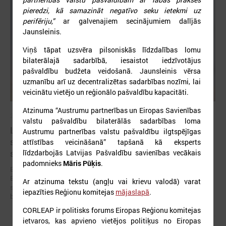
pieredzi, kā samazināt negatīvo seku ietekmi uz
perifēriju,”
ar galvenajiem secinājumiem dalījās
Jaunsleinis.
Viņš tāpat uzsvēra pilsoniskās līdzdalības lomu
bilaterālajā sadarbībā, iesaistot iedzīvotājus
pašvaldību budžeta veidošanā. Jaunsleinis vērsa
uzmanību arī uz decentralizētas sadarbības nozīmi, lai
veicinātu vietējo un reģionālo pašvaldību kapacitāti.
Atzinuma “Austrumu partnerības un Eiropas Savienības
2026. gada 19. jūnijs
valstu pašvaldību bilaterālās sadarbības loma
Latvijas pašvaldības aicinātas pieteikties
Austrumu partnerības valstu pašvaldību ilgtspējīgas
sadarbībai ar Ukrainas pašvaldībām veltītai
attīstības veicināšanā” tapšanā kā eksperts
starptautiskai balvai
līdzdarbojās Latvijas Pašvaldību savienības vecākais
padomnieks
Māris Pūķis
.
Eiropas Pašvaldību un reģionu padome sadarbībā ar “U-LEAD with
Europe” un Latvijas Pašvaldību savienību izsludinājusi pieteikšanos
Ar atzinuma tekstu (angļu vai krievu valodā) varat
starptautiskai pašvaldību sadarbības balvai “Uzticības tiltu sadarbības
iepazīties Reģionu komitejas
mājaslapā
.
balva 2026”.
CORLEAP ir politisks forums Eiropas Reģionu komitejas
ietvaros, kas apvieno vietējos politiķus no Eiropas