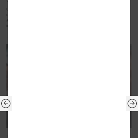
6. – 7. maijā Briselē Latvijas delegācija Eiropas Reģionu komitejā
dažādu augsta līmeņa sanāksmju ietvaros iestājās par reģionālās
attīstības politiku, kas ietver decentralizētu atbalstu pašvaldībām un
iedzīvotāju dzīves kvalitātes uzlabošanos reģionos.
2026. gada 21. aprīlis