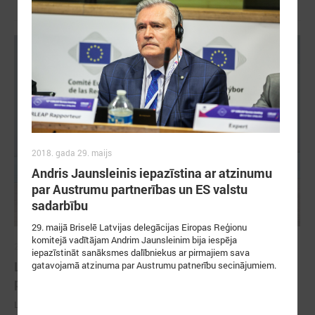
2018. gada 29. maijs
Andris Jaunsleinis iepazīstina ar atzinumu
par Austrumu partnerības un ES valstu
sadarbību
29. maijā Briselē Latvijas delegācijas Eiropas Reģionu
komitejā vadītājam Andrim Jaunsleinim bija iespēja
2026. gada 18. maijs
iepazīstināt sanāksmes dalībniekus ar pirmajiem sava
LPS Azerbaidžānā piedalās vērienīgajā Pasaules
gatavojamā atzinuma par Austrumu patnerību secinājumiem.
pilsētu forumā
LPS Azerbaidžānā piedalās vērienīgajā Pasaules pilsētu forumā