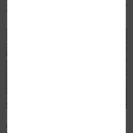
veidotājus, pētniekus un pilsoniskās sabiedrības līderus no visa Baltijas
jūras reģiona.
2026. gada 07. maijs
Latvijas pašvaldību balsis Briselē: veidojot
spēcīgu kohēzijas politiku un pašvaldību attīstību