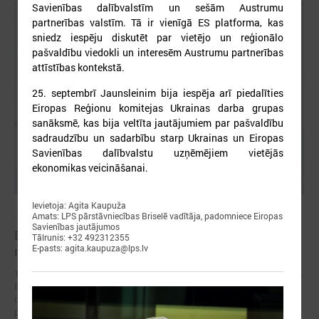
Savienības dalībvalstīm un sešām Austrumu
partnerības valstīm. Tā ir vienīgā ES platforma, kas
sniedz iespēju diskutēt par vietējo un reģionālo
pašvaldību viedokli un interesēm Austrumu partnerības
attīstības kontekstā.
25. septembrī Jaunsleinim bija iespēja arī piedalīties
Eiropas Reģionu komitejas Ukrainas darba grupas
sanāksmē, kas bija veltīta jautājumiem par pašvaldību
sadraudzību un sadarbību starp Ukrainas un Eiropas
Savienības dalībvalstu uzņēmējiem vietējās
ekonomikas veicināšanai.
Ievietoja: Agita Kaupuža
2026. gada 17. jūnijs
Amats: LPS pārstāvniecības Briselē vadītāja, padomniece Eiropas
Savienības jautājumos
Eiropas pilsētu līderi Gimarainšā vienojas par
Tālrunis: +32 492312355
E-pasts: agita.kaupuza@lps.lv
rīcību klimata noturības stiprināšanai
17. jūnijā Eiropas Zaļajā galvaspilsētā Gimarainšā (Portugālē) sākās 13.
Eiropas Pilsētu noturības forums (EURESFO 2026), kas pulcē vairāk
nekā 400 pašvaldību vadītājus, pilsētplānotājus, klimata ekspertus un
politikas veidotājus no visas Eiropas.