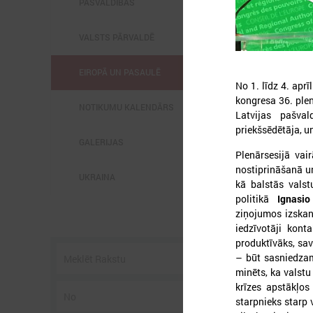
PAŠVALDĪBĀS
VALSTS PĀRVALDĒ
EIROPĀ UN PASAULĒ
No 1. līdz 4. apr
kongresa 36. plen
2
NOTIKUMU KALENDĀRS
Latvijas pašval
priekšsēdētāja, u
GALERIJAS
Plenārsesijā vai
nostiprināšanā un
UKRAINA
l
kā balstās valst
C
politikā
Ignasi
s
ziņojumos izskanē
p
iedzīvotāji kont
U
g
produktīvāks, sav
– būt sasniedzam
minēts, ka valstu
krīzes apstākļos
starpnieks starp v