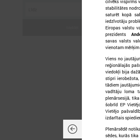
cilvēks vispirms v
stabilitātes nodr
saturēt kopā sab
iedzīvotāju probl
Meklēt
Eiropas valstu v
prezidents
And
savas valsts val
vienotam mērķim 
2
Viens no jautāju
reģionālajās paš
viedokļi bija daž
stipri ierobežota
tādiem jautājumie
L
vadītāju loma t
P
plenārsesijā, tik
šobrīd EP Vietēj
Vietējo pašvald
izdarītais spiedie
Plenārsēdē notika
sēdes, kurās tika