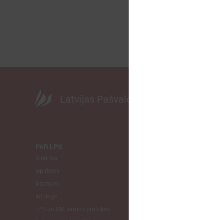
Latvijas Pašvaldību savienība
PAR LPS
KOMITEJA
Biedrība
Finanšu un 
Iepirkumi
Izglītības un
Atzinumi
Veselības un
Infologs
Reģionālās a
LPS un MK sarunu protokoli
Tautsaimniec