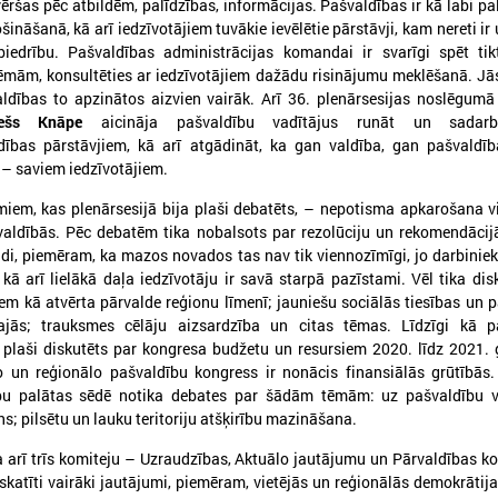
ēršas pēc atbildēm, palīdzības, informācijas. Pašvaldības ir kā labi palī
ošināšanā, kā arī iedzīvotājiem tuvākie ievēlētie pārstāvji, kam nereti i
iedrību. Pašvaldības administrācijas komandai ir svarīgi spēt tik
ēmām, konsultēties ar iedzīvotājiem dažādu risinājumu meklēšanā. Jās
aldības to apzinātos aizvien vairāk. Arī 36. plenārsesijas noslēgum
ešs Knāpe
aicināja pašvaldību vadītājus runāt un sadarb
dības pārstāvjiem, kā arī atgādināt, ka gan valdība, gan pašvaldīb
– saviem iedzīvotājiem.
026. gada 18. maijs
2026. gada 13. maijs
miem, kas plenārsesijā bija plaši debatēts, – nepotisma apkarošana v
LPS Azerbaidžānā piedalās
Baltijas jūras reģion
valdībās. Pēc debatēm tika nobalsots par rezolūciju un rekomendāci
vērienīgajā Pasaules pilsētu
sākas ar uzticēšanos
ādi, piemēram, ka mazos novados tas nav tik viennozīmīgi, jo darbinieku
, kā arī lielākā daļa iedzīvotāju ir savā starpā pazīstami. Vēl tika dis
forumā
sadarbību un rīcību
m kā atvērta pārvalde reģionu līmenī; jauniešu sociālās tiesības un 
PS Azerbaidžānā piedalās vērienīgajā
No 11. līdz 13. maijam Tallinā
ajās; trauksmes cēlāju aizsardzība un citas tēmas. Līdzīgi kā p
asaules pilsētu forumā
EUSBSR ikgadējais forums, k
a plaši diskutēts par kongresa budžetu un resursiem 2020. līdz 2021.
valdību un pašvaldību pārstāv
o un reģionālo pašvaldību kongress ir nonācis finansiālās grūtībās
veidotājus, pētniekus un pil
ību palātas sēdē notika debates par šādām tēmām: uz pašvaldību v
sabiedrības līderus no visa Ba
reģiona.
ns; pilsētu un lauku teritoriju atšķirību mazināšana.
 arī trīs komiteju – Uzraudzības, Aktuālo jautājumu un Pārvaldības k
 skatīti vairāki jautājumi, piemēram, vietējās un reģionālās demokrātij