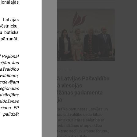
ģionālajās
 Latvijas
vēstnieku.
u būtiskā
pārrunāti
 Regional
cijām, kas
ašvaldību
2026. gada 12. marts
 valdībām;
švaldības
12. martā Latvijas Pašvaldību
omdevējam
atvijas
savienībā viesojās
eģionālas
ā
Azerbaidžānas parlamenta
nizācijām;
delegācija
veidošanas
s delegācija
iešanu EP
 savienībā
Sarunas laikā tika pārrunātas Latvijas un
i palīdzēt
Azerbaidžānas pašvaldību sadarbības
iespējas, kā arī aktualitātes saistībā ar
Latvijas–Azerbaidžānas starpvaldību
komisijas nākamo sēdi un Urbāno forumu,
kas šī gada maijā notiks Baku.