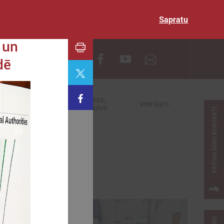
Sapratu
 un
EN
dē
TIEŠRAIDES,
NODERĪGI
KONTAKTI
VIDEOARHĪVS
PAŠVALDĪBU KONTAKTI