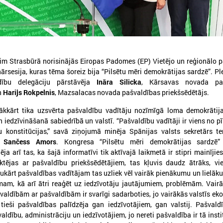
īlim Strasbūrā norisinājās Eiropas Padomes (EP) Vietējo un reģionālo 
ārsesija, kuras tēma šoreiz bija “Pilsētu mēri demokrātijas sardzē”. Pl
026. gada 05. augusts
2026. gada 19. jūnijs
dību delegāciju pārstāvēja
Ināra Silicka
, Kārsavas novada paš
LPS aicina piedalīties seminārā
Latvijas pašvaldības
n
Harijs Rokpelnis
, Mazsalacas novada pašvaldības priekšsēdētājs.
“Stiprinot vietējās kopienas
pieteikties sadarbība
rākkārt tika uzsvērta pašvaldību vadītāju nozīmīgā loma demokrātij
krīzē" 11. augustā, Cēsīs
Ukrainas pašvaldībām
 iedzīvināšanā sabiedrībā un valstī. “Pašvaldību vadītāji ir viens no pī
starptautiskai balvai
atvijas Pašvaldību savienība sadarbībā ar
u konstitūcijas,” savā ziņojumā minēja Spānijas valsts sekretārs ter
ēsu novada pašvaldību aicina piedalīties
Eiropas Pašvaldību un reģio
o Sančess Amors
. Kongresa “Pilsētu mēri demokrātijas sardzē”
eminārā “Stiprinot vietējās kopienas krīzē:
sadarbībā ar “U-LEAD with E
ja arī tas, ka šajā informatīvi tik aktīvajā laikmetā ir stipri mainījies
roaktīva rīcība un pieredzes apmaiņa starp
Latvijas Pašvaldību savienību
aktējas ar pašvaldību priekšsēdētājiem, tas kļuvis daudz ātrāks, vi
krainas un ES pašvaldībām”, kas notiks šī
pieteikšanos starptautiskai 
ada 11.augustā no plkst.10.00 līdz 15.30
ukārt pašvaldības vadītājam tas uzliek vēl vairāk pienākumu un lielāku
sadarbības balvai “Uzticības 
am, kā arī ātri reaģēt uz iedzīvotāju jautājumiem, problēmām. Vairā
balva 2026”.
 valdībām ar pašvaldībām ir svarīgi sadarboties, jo vairākās valstīs e
 tieši pašvaldības palīdzēja gan iedzīvotājiem, gan valstij. Pašvald
aldību, administrāciju un iedzīvotājiem, jo nereti pašvaldība ir tā insti