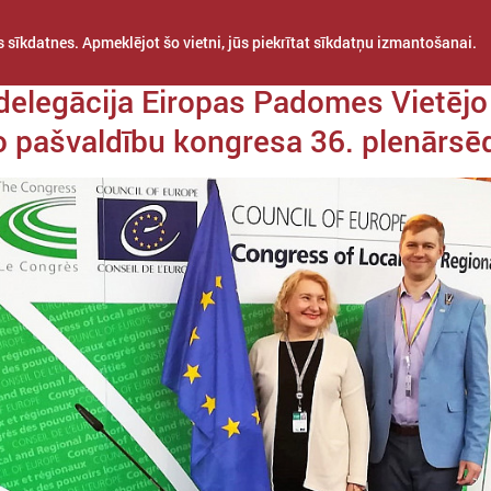
 sīkdatnes. Apmeklējot šo vietni, jūs piekrītat sīkdatņu izmantošanai.
 05. aprīlis
 delegācija Eiropas Padomes Vietējo
o pašvaldību kongresa 36. plenārsē
STARPTAUTISKĀ
PROJEKTI
APVIENĪBAS
SADARBĪBA