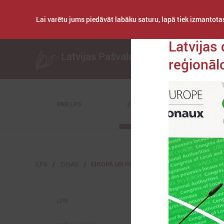
Lai varētu jums piedāvāt labāku saturu, lapā tiek izmantotas
Publicēts: 2019. gada
Latvijas
Latvijas Pašvaldību savienība
reģionāl
PAR LPS
ZIŅAS
KOMITEJAS
LPS
ZIŅAS
EIROPĀ UN PASAULĒ
LPS