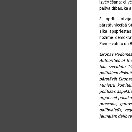
izvērtēšana; cilv
pašvaldībās, kā ar
3. aprīli Latvij
pārstāvniecībā St
Tika apspriestas
nozīme demokrāti
Ziemeļvalstu un B
Eiropas Padomes 
Authorities of th
tika izveidota 1
2
politiķiem diskut
pārstāvēt Eiropa
Ministru komitej
politikas aspekt
organizēt pasākum
2
procesos; gatav
c
dalībvalstīs, re
p
jaunajām dalībval
j
r