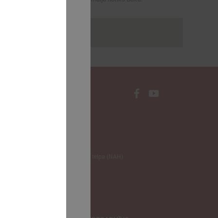
rakstus
NODERĪGI
Klimata zināšanu telpa (NAH)
Bauhaus Latvijā
Jaunatnes lietas
Iepirkumu joma
apvienība