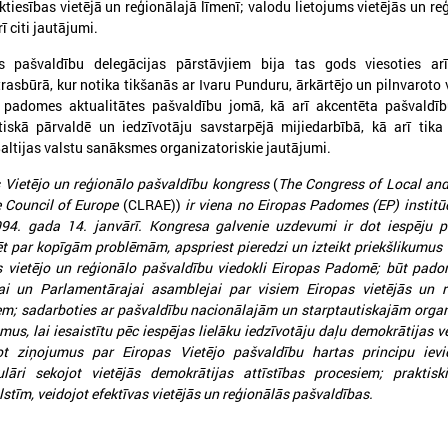
ēktiesības vietējā un reģionālajā līmenī; valodu lietojums vietējās un re
ī citi jautājumi.
as pašvaldību delegācijas pārstāvjiem bija tas gods viesoties arī
rasbūrā, kur notika tikšanās ar Ivaru Punduru, ārkārtējo un pilnvaroto 
 padomes aktualitātes pašvaldību jomā, kā arī akcentēta pašvaldīb
skā pārvaldē un iedzīvotāju savstarpējā mijiedarbībā, kā arī tika 
altijas valstu sanāksmes organizatoriskie jautājumi.
Vietējo un reģionālo pašvaldību kongress
(
The Congress of Local and
e Council of Europe
(CLRAE))
ir viena no Eiropas Padomes (EP) institū
994. gada 14. janvārī. Kongresa galvenie uzdevumi ir dot iespēju p
026. gada 21. aprīlis
2026. gada 26. marts
ēt par kopīgām problēmām, apspriest pieredzi un izteikt priekšlikumus
Kohēzijas politika pēc 2027.
Somijas Vesilahti pa
s vietējo un reģionālo pašvaldību viedokli Eiropas Padomē; būt pad
gada: pašvaldību loma, drošība
delegācija viesojas L
ai un Parlamentārajai asamblejai par visiem Eiropas vietējās un r
un lauksaimniecības nākotne
Pašvaldību savienīb
iem; sadarboties ar pašvaldību nacionālajām un starptautiskajām orga
us, lai iesaistītu pēc iespējas lielāku iedzīvotāju daļu demokrātijas 
1. aprīlī Eiropas Reģionu komitejā
Somijas Vesilahti pašvaldība
ot ziņojumus par Eiropas Vietējo pašvaldību hartas principu iev
notikušajās sanāksmēs aktīvāko diskusiju
viesojas Latvijas Pašvaldību
entrā izskanēja jautājums par kohēzijas
gulāri sekojot vietējās demokrātijas attīstības procesiem; praktisk
olitiku pēc 2027. gada, uzsverot pašvaldību,
stīm, veidojot efektīvas vietējās un reģionālās pašvaldības.
o īpaši Eiropas Savienības austrumu
obežas reģionu lomu.