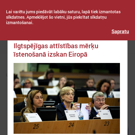
Lai varētu jums piedāvāt labāku saturu, lapā tiek izmantotas
sīkdatnes. Apmeklējot šo vietni, jūs piekrītat sīkdatņu
izmantošanai.
Publicēts: 2019. gada 02. aprīlis
Latvijas Pašvaldību savienība
Sapratu
Jaunpils novada aktivitātes
Ilgtspējīgas attīstības mērķu
Izvēlne
īstenošanā izskan Eiropā
LPS
ZIŅAS
EIROPĀ UN PASAULĒ