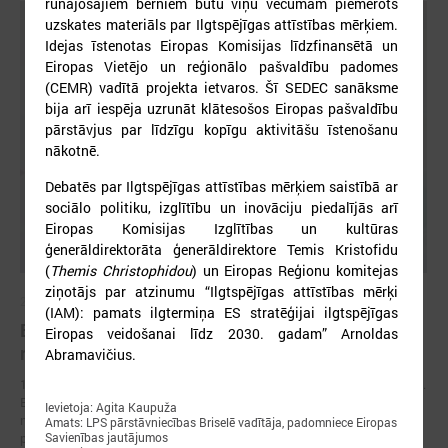
runājošajiem bērniem būtu viņu vecumam piemērots
uzskates materiāls par Ilgtspējīgas attīstības mērķiem.
Idejas īstenotas Eiropas Komisijas līdzfinansētā un
Eiropas Vietējo un reģionālo pašvaldību padomes
(CEMR) vadītā projekta ietvaros. Šī SEDEC sanāksme
bija arī iespēja uzrunāt klātesošos Eiropas pašvaldību
pārstāvjus par līdzīgu kopīgu aktivitāšu īstenošanu
nākotnē.
Debatēs par Ilgtspējīgas attīstības mērķiem saistībā ar
sociālo politiku, izglītību un inovāciju piedalījās arī
Eiropas Komisijas Izglītības un kultūras
ģenerāldirektorāta ģenerāldirektore Temis Kristofidu
(
Themis Christophidou
) un Eiropas Reģionu komitejas
ziņotājs par atzinumu “Ilgtspējīgas attīstības mērķi
2026. gada 17. jūnijs
(IAM): pamats ilgtermiņa ES stratēģijai ilgtspējīgas
Eiropas pilsētu līderi Gimarainšā vienojas par
Eiropas veidošanai līdz 2030. gadam” Arnoldas
rīcību klimata noturības stiprināšanai
Abramavičius.
17. jūnijā Eiropas Zaļajā galvaspilsētā Gimarainšā (Portugālē) sākās 13.
Eiropas Pilsētu noturības forums (EURESFO 2026), kas pulcē vairāk
Ievietoja: Agita Kaupuža
nekā 400 pašvaldību vadītājus, pilsētplānotājus, klimata ekspertus un
Amats: LPS pārstāvniecības Briselē vadītāja, padomniece Eiropas
politikas veidotājus no visas Eiropas.
Savienības jautājumos