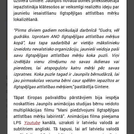
uzsvēra Gintere. Jaunpils novada domes priekšsēdētāja
iepazīstināja klātesošos ar veiksmīgi realizēto ideju par
jauniešu iesaistīšanu Ilgtspējīgas attīstības mērķu
lokalizēšanā.
“Pirms diviem gadiem notikušajā darbnīcā “Gudrs, vēl
gudrāks. Izprotam ANO Ilgtspējīgas attīstības mērķus
kopā”, kas tapa sadarbībā ar vietējo mākslinieku
izveidotu nevalstisko organizāciju, jaunieši veidoja paši
savu Ilgtspējīgas attīstības mērķu koka puzli. Viņi
izvēlējās vienu zīmējumu no savas ikdienas vai
pieredzes, lai atspoguļotu katru mērķi pēc savas
2026. gada 19. jūnijs
izpratnes. Koka puzle tagad ir Jaunpils bērnudārzā, lai
Latvijas pašvaldības aicinātas pieteikties
jau pirmsskolas vecuma bērni caur spēlēm iepazītos ar
sadarbībai ar Ukrainas pašvaldībām veltītai
Ilgtspējīgas attīstības mērķiem,”
pastāstīja Gintere.
starptautiskai balvai
Tāpat Eiropas pašvaldību pārstāvjiem bija iespēja
Eiropas Pašvaldību un reģionu padome sadarbībā ar “U-LEAD with
noskatīties Jaunpils animācijas studijas bērnu veidoto
Europe” un Latvijas Pašvaldību savienību izsludinājusi pieteikšanos
multiplikācijas filmu “Mani piedzīvojumi Ilgtspējīgas
starptautiskai pašvaldību sadarbības balvai “Uzticības tiltu sadarbības
attīstības mērķu labirintā”. Animācijas filma pieejama
balva 2026”.
LPS
Youtube
kanālā, uzraksti ir latviešu valodā ar
subtitriem angliski. Tā tapusi, lai arī latviešu valodā