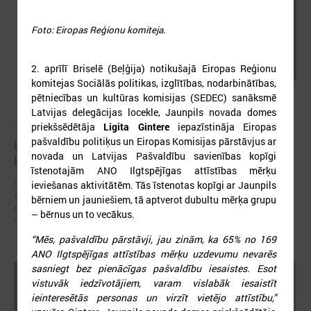
Foto: Eiropas Reģionu komiteja.
2. aprīlī Briselē (Beļģija) notikušajā Eiropas Reģionu
komitejas Sociālās politikas, izglītības, nodarbinātības,
pētniecības un kultūras komisijas (SEDEC) sanāksmē
Latvijas delegācijas locekle, Jaunpils novada domes
2026. gada 05. augusts
priekšsēdētāja
Ligita Gintere
iepazīstināja Eiropas
pašvaldību politiķus un Eiropas Komisijas pārstāvjus ar
LPS aicina piedalīties seminārā “Stiprinot vietējās
novada un Latvijas Pašvaldību savienības kopīgi
kopienas krīzē" 11. augustā, Cēsīs
īstenotajām ANO Ilgtspējīgas attīstības mērķu
latvijas Pašvaldību savienība sadarbībā ar Cēsu novada pašvaldību
ieviešanas aktivitātēm. Tās īstenotas kopīgi ar Jaunpils
aicina piedalīties seminārā “Stiprinot vietējās kopienas krīzē: proaktīva
bērniem un jauniešiem, tā aptverot dubultu mērķa grupu
rīcība un pieredzes apmaiņa starp Ukrainas un ES pašvaldībām”, kas
– bērnus un to vecākus.
notiks šī gada 11.augustā no plkst.10.00 līdz 15.30
“Mēs, pašvaldību pārstāvji, jau zinām, ka 65% no 169
ANO Ilgtspējīgas attīstības mērķu uzdevumu nevarēs
sasniegt bez pienācīgas pašvaldību iesaistes. Esot
vistuvāk iedzīvotājiem, varam vislabāk iesaistīt
ieinteresētās personas un virzīt vietējo attīstību,”