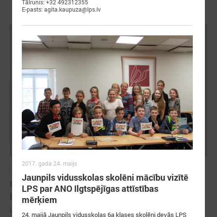
Tālrunis: +32 492312355
E-pasts: agita.kaupuza@lps.lv
2017. gada 24. maijs
2026. gada 18. maijs
Jaunpils vidusskolas skolēni mācību vizītē
LPS Azerbaidžānā piedalās vērienīgajā Pasaules
LPS par ANO Ilgtspējīgas attīstības
pilsētu forumā
mērķiem
LPS Azerbaidžānā piedalās vērienīgajā Pasaules pilsētu forumā
24. maijā Jaunpils vidusskolas 6a klases skolēni devās LPS