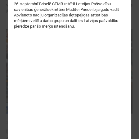
26. septembrī Briselē CEMR retrītā Latvijas Pašvaldību
veidotājus, pētniekus un pilsoniskās sabiedrības līderus no visa Baltijas
savienības ģenerālsekretārei Mudītei Priedei bija gods vadīt
jūras reģiona.
Apvienoto nāciju organizācijas Ilgtspējīgas attīstības
mērķiem veltītu darba grupu un dalīties Latvijas pašvaldību
pieredzē par šo mērķu īstenošanu.
2026. gada 07. maijs
Latvijas pašvaldību balsis Briselē: veidojot
spēcīgu kohēzijas politiku un pašvaldību attīstību