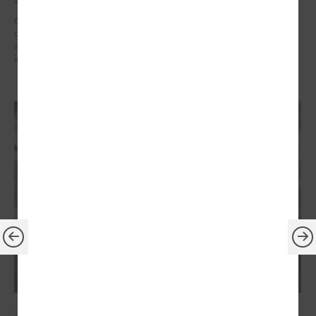
6. – 7. maijā Briselē Latvijas delegācija Eiropas Reģionu komitejā
dažādu augsta līmeņa sanāksmju ietvaros iestājās par reģionālās
attīstības politiku, kas ietver decentralizētu atbalstu pašvaldībām un
iedzīvotāju dzīves kvalitātes uzlabošanos reģionos.
2026. gada 21. aprīlis