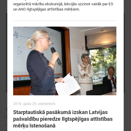
organizētā mācību ekskursijā, lekcijās uzzinot vairāk par ES
un ANO Ilgtspējīgas attīstības mērķiem.
2026. gada 13. maijs
2018. gada 26. septembris
Baltijas jūras reģiona noturība sākas ar
Starptautiskā pasākumā izskan Latvijas
uzticēšanos, sadarbību un rīcību
pašvaldību pieredze Ilgtspējīgas attīstības
mērķu īstenošanā
No 11. līdz 13. maijam Tallinā norisinājās 17. EUSBSR ikgadējais
forums, kas pulcēja valdību un pašvaldību pārstāvjus, politikas