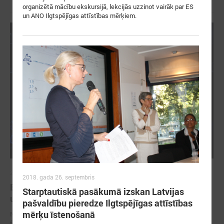
organizētā mācību ekskursijā, lekcijās uzzinot vairāk par ES
un ANO Ilgtspējīgas attīstības mērķiem.
2026. gada 13. maijs
2018. gada 26. septembris
Baltijas jūras reģiona noturība sākas ar
Starptautiskā pasākumā izskan Latvijas
uzticēšanos, sadarbību un rīcību
pašvaldību pieredze Ilgtspējīgas attīstības
mērķu īstenošanā
No 11. līdz 13. maijam Tallinā norisinājās 17. EUSBSR ikgadējais
forums, kas pulcēja valdību un pašvaldību pārstāvjus, politikas