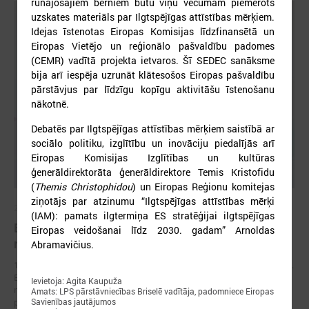
runājošajiem bērniem būtu viņu vecumam piemērots
uzskates materiāls par Ilgtspējīgas attīstības mērķiem.
Idejas īstenotas Eiropas Komisijas līdzfinansētā un
Eiropas Vietējo un reģionālo pašvaldību padomes
(CEMR) vadītā projekta ietvaros. Šī SEDEC sanāksme
bija arī iespēja uzrunāt klātesošos Eiropas pašvaldību
pārstāvjus par līdzīgu kopīgu aktivitāšu īstenošanu
nākotnē.
Debatēs par Ilgtspējīgas attīstības mērķiem saistībā ar
sociālo politiku, izglītību un inovāciju piedalījās arī
Eiropas Komisijas Izglītības un kultūras
ģenerāldirektorāta ģenerāldirektore Temis Kristofidu
(
Themis Christophidou
) un Eiropas Reģionu komitejas
ziņotājs par atzinumu “Ilgtspējīgas attīstības mērķi
2026. gada 17. jūnijs
(IAM): pamats ilgtermiņa ES stratēģijai ilgtspējīgas
Eiropas pilsētu līderi Gimarainšā vienojas par
Eiropas veidošanai līdz 2030. gadam” Arnoldas
rīcību klimata noturības stiprināšanai
Abramavičius.
17. jūnijā Eiropas Zaļajā galvaspilsētā Gimarainšā (Portugālē) sākās 13.
Eiropas Pilsētu noturības forums (EURESFO 2026), kas pulcē vairāk
Ievietoja: Agita Kaupuža
nekā 400 pašvaldību vadītājus, pilsētplānotājus, klimata ekspertus un
Amats: LPS pārstāvniecības Briselē vadītāja, padomniece Eiropas
politikas veidotājus no visas Eiropas.
Savienības jautājumos