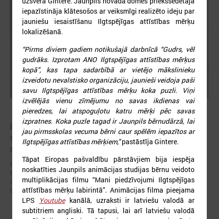
uzsvēra Gintere. Jaunpils novada domes priekšsēdētāja
iepazīstināja klātesošos ar veiksmīgi realizēto ideju par
jauniešu iesaistīšanu Ilgtspējīgas attīstības mērķu
lokalizēšanā.
“Pirms diviem gadiem notikušajā darbnīcā “Gudrs, vēl
gudrāks. Izprotam ANO Ilgtspējīgas attīstības mērķus
kopā”, kas tapa sadarbībā ar vietējo mākslinieku
izveidotu nevalstisko organizāciju, jaunieši veidoja paši
savu Ilgtspējīgas attīstības mērķu koka puzli. Viņi
izvēlējās vienu zīmējumu no savas ikdienas vai
pieredzes, lai atspoguļotu katru mērķi pēc savas
2026. gada 19. jūnijs
izpratnes. Koka puzle tagad ir Jaunpils bērnudārzā, lai
Latvijas pašvaldības aicinātas pieteikties
jau pirmsskolas vecuma bērni caur spēlēm iepazītos ar
sadarbībai ar Ukrainas pašvaldībām veltītai
Ilgtspējīgas attīstības mērķiem,”
pastāstīja Gintere.
starptautiskai balvai
Tāpat Eiropas pašvaldību pārstāvjiem bija iespēja
Eiropas Pašvaldību un reģionu padome sadarbībā ar “U-LEAD with
noskatīties Jaunpils animācijas studijas bērnu veidoto
Europe” un Latvijas Pašvaldību savienību izsludinājusi pieteikšanos
multiplikācijas filmu “Mani piedzīvojumi Ilgtspējīgas
starptautiskai pašvaldību sadarbības balvai “Uzticības tiltu sadarbības
attīstības mērķu labirintā”. Animācijas filma pieejama
balva 2026”.
LPS
Youtube
kanālā, uzraksti ir latviešu valodā ar
subtitriem angliski. Tā tapusi, lai arī latviešu valodā