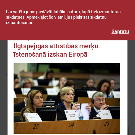
Lai varētu jums piedāvāt labāku saturu, lapā tiek izmantotas
sīkdatnes. Apmeklējot šo vietni, jūs piekrītat sīkdatņu
izmantošanai.
Publicēts: 2019. gada 02. aprīlis
Latvijas Pašvaldību savienība
Sapratu
Jaunpils novada aktivitātes
Ilgtspējīgas attīstības mērķu
Izvēlne
īstenošanā izskan Eiropā
LPS
ZIŅAS
EIROPĀ UN PASAULĒ