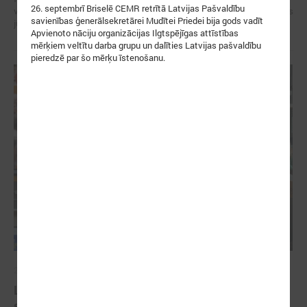
26. septembrī Briselē CEMR retrītā Latvijas Pašvaldību
veidotājus, pētniekus un pilsoniskās sabiedrības līderus no visa Baltijas
savienības ģenerālsekretārei Mudītei Priedei bija gods vadīt
jūras reģiona.
Apvienoto nāciju organizācijas Ilgtspējīgas attīstības
mērķiem veltītu darba grupu un dalīties Latvijas pašvaldību
pieredzē par šo mērķu īstenošanu.
2026. gada 07. maijs
Latvijas pašvaldību balsis Briselē: veidojot
spēcīgu kohēzijas politiku un pašvaldību attīstību