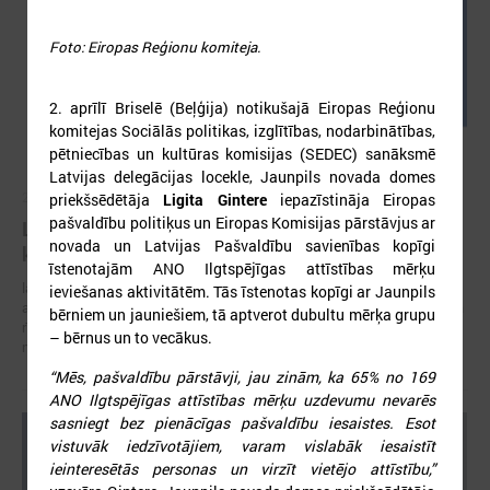
Foto: Eiropas Reģionu komiteja.
2. aprīlī Briselē (Beļģija) notikušajā Eiropas Reģionu
komitejas Sociālās politikas, izglītības, nodarbinātības,
pētniecības un kultūras komisijas (SEDEC) sanāksmē
Latvijas delegācijas locekle, Jaunpils novada domes
2026. gada 05. augusts
priekšsēdētāja
Ligita Gintere
iepazīstināja Eiropas
pašvaldību politiķus un Eiropas Komisijas pārstāvjus ar
LPS aicina piedalīties seminārā “Stiprinot vietējās
novada un Latvijas Pašvaldību savienības kopīgi
kopienas krīzē" 11. augustā, Cēsīs
īstenotajām ANO Ilgtspējīgas attīstības mērķu
latvijas Pašvaldību savienība sadarbībā ar Cēsu novada pašvaldību
ieviešanas aktivitātēm. Tās īstenotas kopīgi ar Jaunpils
aicina piedalīties seminārā “Stiprinot vietējās kopienas krīzē: proaktīva
bērniem un jauniešiem, tā aptverot dubultu mērķa grupu
rīcība un pieredzes apmaiņa starp Ukrainas un ES pašvaldībām”, kas
– bērnus un to vecākus.
notiks šī gada 11.augustā no plkst.10.00 līdz 15.30
“Mēs, pašvaldību pārstāvji, jau zinām, ka 65% no 169
ANO Ilgtspējīgas attīstības mērķu uzdevumu nevarēs
sasniegt bez pienācīgas pašvaldību iesaistes. Esot
vistuvāk iedzīvotājiem, varam vislabāk iesaistīt
ieinteresētās personas un virzīt vietējo attīstību,”