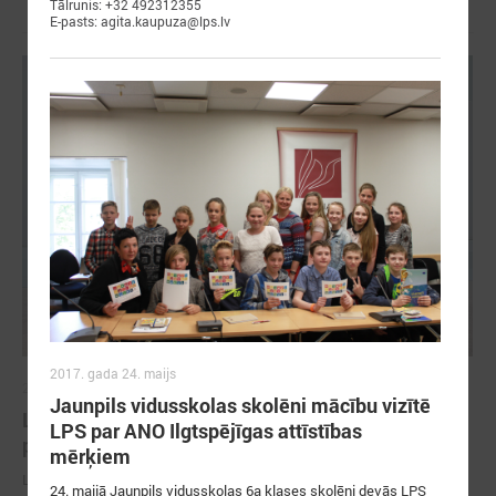
Tālrunis: +32 492312355
E-pasts: agita.kaupuza@lps.lv
2017. gada 24. maijs
2026. gada 18. maijs
Jaunpils vidusskolas skolēni mācību vizītē
LPS Azerbaidžānā piedalās vērienīgajā Pasaules
LPS par ANO Ilgtspējīgas attīstības
pilsētu forumā
mērķiem
LPS Azerbaidžānā piedalās vērienīgajā Pasaules pilsētu forumā
24. maijā Jaunpils vidusskolas 6a klases skolēni devās LPS