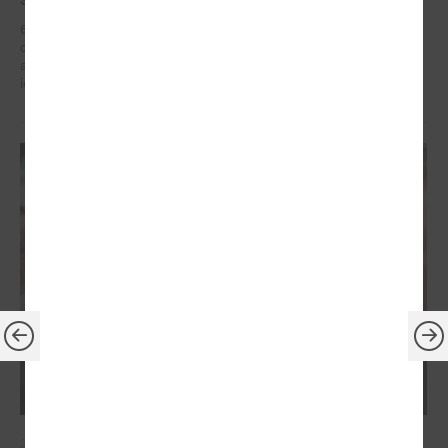
6. – 7. maijā Briselē Latvijas delegācija Eiropas Reģionu komitejā
dažādu augsta līmeņa sanāksmju ietvaros iestājās par reģionālās
attīstības politiku, kas ietver decentralizētu atbalstu pašvaldībām un
iedzīvotāju dzīves kvalitātes uzlabošanos reģionos.
2026. gada 21. aprīlis