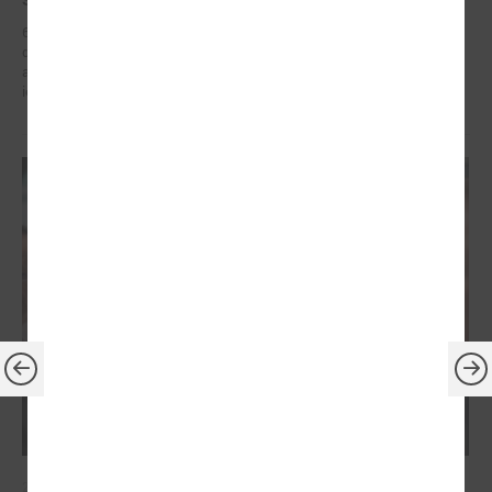
6. – 7. maijā Briselē Latvijas delegācija Eiropas Reģionu komitejā
dažādu augsta līmeņa sanāksmju ietvaros iestājās par reģionālās
attīstības politiku, kas ietver decentralizētu atbalstu pašvaldībām un
iedzīvotāju dzīves kvalitātes uzlabošanos reģionos.
2026. gada 21. aprīlis