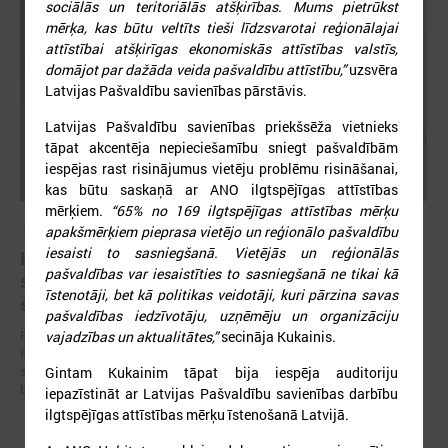
sociālās un teritoriālās atšķirības. Mums pietrūkst
mērķa, kas būtu veltīts tieši līdzsvarotai reģionālajai
attīstībai atšķirīgas ekonomiskās attīstības valstīs,
domājot par dažāda veida pašvaldību attīstību,”
uzsvēra
Latvijas Pašvaldību savienības pārstāvis.
Latvijas Pašvaldību savienības priekšsēža vietnieks
tāpat akcentēja nepieciešamību sniegt pašvaldībām
iespējas rast risinājumus vietēju problēmu risināšanai,
kas būtu saskaņā ar ANO ilgtspējīgas attīstības
mērķiem.
“65% no 169 ilgtspējīgas attīstības mērķu
2026. gada 19. jūnijs
apakšmērķiem pieprasa vietējo un reģionālo pašvaldību
iesaisti to sasniegšanā. Vietējās un reģionālās
Latvijas pašvaldības aicinātas pieteikties
pašvaldības var iesaistīties to sasniegšanā ne tikai kā
sadarbībai ar Ukrainas pašvaldībām veltītai
īstenotāji, bet kā politikas veidotāji, kuri pārzina savas
starptautiskai balvai
pašvaldības iedzīvotāju, uzņēmēju un organizāciju
Eiropas Pašvaldību un reģionu padome sadarbībā ar “U-LEAD with
vajadzības un aktualitātes,”
secināja Kukainis.
Europe” un Latvijas Pašvaldību savienību izsludinājusi pieteikšanos
starptautiskai pašvaldību sadarbības balvai “Uzticības tiltu sadarbības
Gintam Kukainim tāpat bija iespēja auditoriju
balva 2026”.
iepazīstināt ar Latvijas Pašvaldību savienības darbību
ilgtspējīgas attīstības mērķu īstenošanā Latvijā.