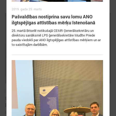
2019. gada 25. marts
Pašvaldības nostiprina savu lomu ANO
ilgtspējīgas attīstības mērķu īstenošanā
25. martā Briselē notikušajā CEMR Ģenerālsekretāru un
direktoru sanāksmē LPS ģenerālsekretāre Mudīte Priede
pauda viedokli par ANO ilgtspējīgas attīstības mērķiem un ar
to saistītajām darbībām.
2026. gada 18. maijs
LPS Azerbaidžānā piedalās vērienīgajā Pasaules
pilsētu forumā
LPS Azerbaidžānā piedalās vērienīgajā Pasaules pilsētu forumā