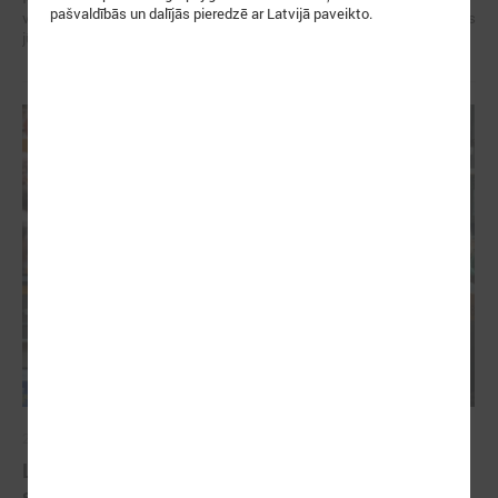
pašvaldībās un dalījās pieredzē ar Latvijā paveikto.
veidotājus, pētniekus un pilsoniskās sabiedrības līderus no visa Baltijas
jūras reģiona.
2026. gada 07. maijs
Latvijas pašvaldību balsis Briselē: veidojot
spēcīgu kohēzijas politiku un pašvaldību attīstību