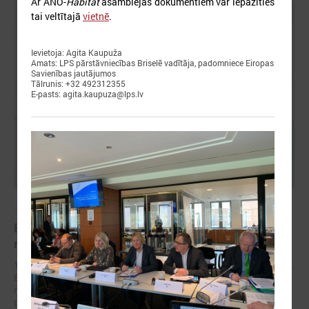
Ar ANO-
Habitat
asamblejas dokumentiem var iepazīties
tai veltītajā
vietnē
.
Ievietoja: Agita Kaupuža
Amats: LPS pārstāvniecības Briselē vadītāja, padomniece Eiropas
Savienības jautājumos
Tālrunis: +32 492312355
E-pasts: agita.kaupuza@lps.lv
2026. gada 17. jūnijs
Eiropas pilsētu līderi Gimarainšā vienojas par
rīcību klimata noturības stiprināšanai
17. jūnijā Eiropas Zaļajā galvaspilsētā Gimarainšā (Portugālē) sākās 13.
Eiropas Pilsētu noturības forums (EURESFO 2026), kas pulcē vairāk
nekā 400 pašvaldību vadītājus, pilsētplānotājus, klimata ekspertus un
politikas veidotājus no visas Eiropas.