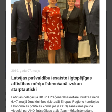
2019. gada 07. maijs
Latvijas pašvaldību iesaiste ilgtspējīgas
attīstības mērķu īstenošanā izskan
2026. gada 13. maijs
starptautiski
Baltijas jūras reģiona noturība sākas ar
Latvijas delegācija RK un LPS ģenerālsekretāre Mudīte Priede
uzticēšanos, sadarbību un rīcību
6.–7. maijā Druskininkos (Lietuvā) Eiropas Reģionu komitejas
Ekonomikas politikas komisijas (ECON) sanāksmē pauda
No 11. līdz 13. maijam Tallinā norisinājās 17. EUSBSR ikgadējais
viedokli par ANO ilgtspējīgas attīstības mērķu īstenošanu
forums, kas pulcēja valdību un pašvaldību pārstāvjus, politikas