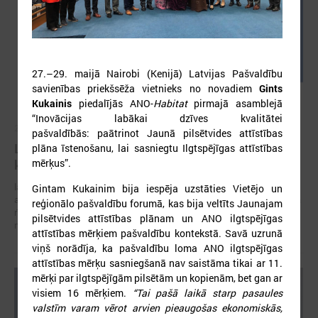
27.–29. maijā Nairobi (Kenijā) Latvijas Pašvaldību
savienības priekšsēža vietnieks no novadiem
Gints
Kukainis
piedalījās ANO-
Habitat
pirmajā asamblejā
“Inovācijas labākai dzīves kvalitātei
2026. gada 05. augusts
pašvaldībās: paātrinot Jaunā pilsētvides attīstības
LPS aicina piedalīties seminārā “Stiprinot vietējās
plāna īstenošanu, lai sasniegtu Ilgtspējīgas attīstības
mērķus”.
kopienas krīzē" 11. augustā, Cēsīs
latvijas Pašvaldību savienība sadarbībā ar Cēsu novada pašvaldību
Gintam Kukainim bija iespēja uzstāties Vietējo un
aicina piedalīties seminārā “Stiprinot vietējās kopienas krīzē: proaktīva
reģionālo pašvaldību forumā, kas bija veltīts Jaunajam
rīcība un pieredzes apmaiņa starp Ukrainas un ES pašvaldībām”, kas
pilsētvides attīstības plānam un ANO ilgtspējīgas
notiks šī gada 11.augustā no plkst.10.00 līdz 15.30
attīstības mērķiem pašvaldību kontekstā. Savā uzrunā
viņš norādīja, ka pašvaldību loma ANO ilgtspējīgas
attīstības mērķu sasniegšanā nav saistāma tikai ar 11.
mērķi par ilgtspējīgām pilsētām un kopienām, bet gan ar
visiem 16 mērķiem.
“Tai pašā laikā starp pasaules
valstīm varam vērot arvien pieaugošas ekonomiskās,