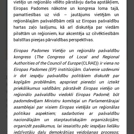
vietējo un reģionālo vēlēto pārstāvju darba apstākļiem,
Eiropas Padomes nākotne un kongresa loma tajā,
pamattiesības uz vidi – jautājums vietējām un
reģionālajām pašvaldībām ceļā uz Eiropas pašvaldību
hartas zaļo lasījumu, kā arī diskutēja par viedām
pilsētām un reģioniem, kur akcentēja uz cilvēktiesībām
balstītas pieejas pārvaldības perspektīvas.
Eiropas Padomes Vietējo un reģionālo pašvaldību
kongress
(
The Congress of Local and Regional
Authorities of the Council of Europe
(CLRAE))
ir viena no
2026. gada 19. jūnijs
Eiropas Padomes (EP) institūcijām. Galvenie uzdevumi
ir dot iespēju pašvaldību politiķiem diskutēt par
Latvijas pašvaldības aicinātas pieteikties
kopīgām problēmām, apspriest pieredzi un izteikt
sadarbībai ar Ukrainas pašvaldībām veltītai
priekšlikumus valdībām; pārstāvēt Eiropas vietējo un
starptautiskai balvai
reģionālo pašvaldību viedokli Eiropas Padomē; būt
Eiropas Pašvaldību un reģionu padome sadarbībā ar “U-LEAD with
padomdevējam Ministru komitejai un Parlamentārajai
Europe” un Latvijas Pašvaldību savienību izsludinājusi pieteikšanos
asamblejai par visiem Eiropas vietējās un reģionālas
starptautiskai pašvaldību sadarbības balvai “Uzticības tiltu sadarbības
politikas aspektiem; sadarboties ar pašvaldību
balva 2026”.
nacionālajām un starptautiskajām organizācijām;
organizēt pasākumus, lai iesaistītu pēc iespējas lielāku
iedzīvotāju daļu demokrātijas veidošanas procesos;