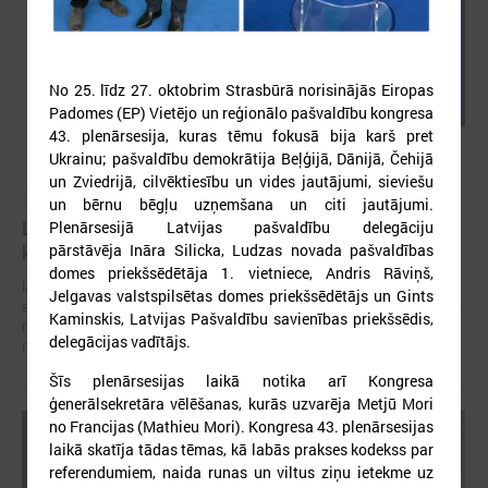
No 25. līdz 27. oktobrim Strasbūrā norisinājās Eiropas
Padomes (EP) Vietējo un reģionālo pašvaldību kongresa
43. plenārsesija, kuras tēmu fokusā bija karš pret
Ukrainu; pašvaldību demokrātija Beļģijā, Dānijā, Čehijā
un Zviedrijā, cilvēktiesību un vides jautājumi, sieviešu
2026. gada 05. augusts
un bērnu bēgļu uzņemšana un citi jautājumi.
LPS aicina piedalīties seminārā “Stiprinot vietējās
Plenārsesijā Latvijas pašvaldību delegāciju
pārstāvēja Ināra Silicka, Ludzas novada pašvaldības
kopienas krīzē" 11. augustā, Cēsīs
domes priekšsēdētāja 1. vietniece, Andris Rāviņš,
latvijas Pašvaldību savienība sadarbībā ar Cēsu novada pašvaldību
Jelgavas valstspilsētas domes priekšsēdētājs un Gints
aicina piedalīties seminārā “Stiprinot vietējās kopienas krīzē: proaktīva
Kaminskis, Latvijas Pašvaldību savienības priekšsēdis,
rīcība un pieredzes apmaiņa starp Ukrainas un ES pašvaldībām”, kas
delegācijas vadītājs.
notiks šī gada 11.augustā no plkst.10.00 līdz 15.30
Šīs plenārsesijas laikā notika arī Kongresa
ģenerālsekretāra vēlēšanas, kurās uzvarēja Metjū Mori
no Francijas (Mathieu Mori). Kongresa 43. plenārsesijas
laikā skatīja tādas tēmas, kā labās prakses kodekss par
referendumiem, naida runas un viltus ziņu ietekme uz