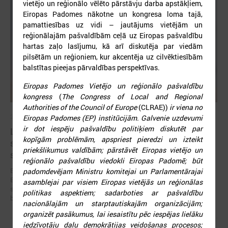
vietējo un reģionālo vēlēto pārstāvju darba apstākļiem,
Eiropas Padomes nākotne un kongresa loma tajā,
pamattiesības uz vidi – jautājums vietējām un
reģionālajām pašvaldībām ceļā uz Eiropas pašvaldību
hartas zaļo lasījumu, kā arī diskutēja par viedām
pilsētām un reģioniem, kur akcentēja uz cilvēktiesībām
balstītas pieejas pārvaldības perspektīvas.
Eiropas Padomes Vietējo un reģionālo pašvaldību
kongress
(
The Congress of Local and Regional
Authorities of the Council of Europe
(CLRAE))
ir viena no
2026. gada 19. jūnijs
Eiropas Padomes (EP) institūcijām. Galvenie uzdevumi
ir dot iespēju pašvaldību politiķiem diskutēt par
Latvijas pašvaldības aicinātas pieteikties
kopīgām problēmām, apspriest pieredzi un izteikt
sadarbībai ar Ukrainas pašvaldībām veltītai
priekšlikumus valdībām; pārstāvēt Eiropas vietējo un
starptautiskai balvai
reģionālo pašvaldību viedokli Eiropas Padomē; būt
Eiropas Pašvaldību un reģionu padome sadarbībā ar “U-LEAD with
padomdevējam Ministru komitejai un Parlamentārajai
Europe” un Latvijas Pašvaldību savienību izsludinājusi pieteikšanos
asamblejai par visiem Eiropas vietējās un reģionālas
starptautiskai pašvaldību sadarbības balvai “Uzticības tiltu sadarbības
politikas aspektiem; sadarboties ar pašvaldību
balva 2026”.
nacionālajām un starptautiskajām organizācijām;
organizēt pasākumus, lai iesaistītu pēc iespējas lielāku
iedzīvotāju daļu demokrātijas veidošanas procesos;