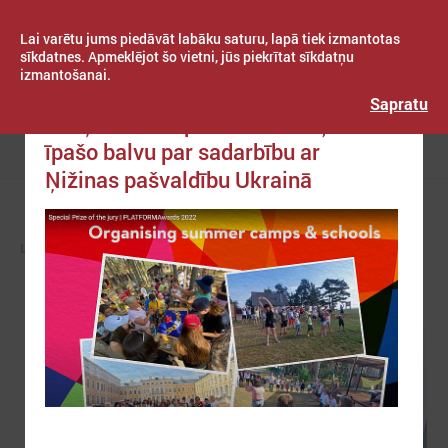
Lai varētu jums piedāvāt labāku saturu, lapā tiek izmantotas
sīkdatnes. Apmeklējot šo vietni, jūs piekrītat sīkdatņu
izmantošanai.
Publicēts: 2022. gada 15. decembris
Latvijas Pašvaldību savienība
Sapratu
Preiļu novada pašvaldība saņem
īpašo balvu par sadarbību ar
Izvēlne
Ņižinas pašvaldību Ukrainā
LPS
ZIŅAS
EIROPĀ UN PASAULĒ