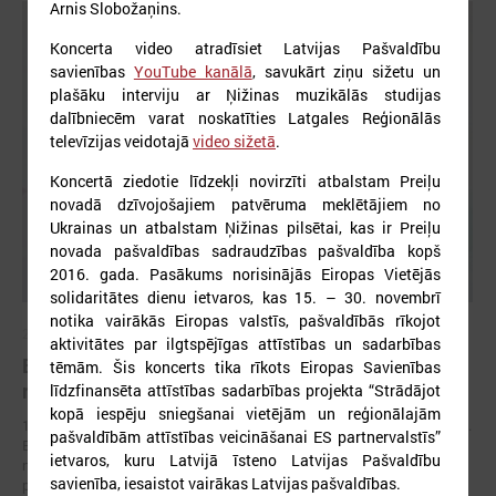
Arnis Slobožaņins.
Koncerta video atradīsiet Latvijas Pašvaldību
savienības
YouTube kanālā
, savukārt ziņu sižetu un
plašāku interviju ar Ņižinas muzikālās studijas
dalībniecēm varat noskatīties Latgales Reģionālās
televīzijas veidotajā
video sižetā
.
Koncertā ziedotie līdzekļi novirzīti atbalstam Preiļu
novadā dzīvojošajiem patvēruma meklētājiem no
Ukrainas un atbalstam Ņižinas pilsētai, kas ir Preiļu
novada pašvaldības sadraudzības pašvaldība kopš
2016. gada. Pasākums norisinājās Eiropas Vietējās
solidaritātes dienu ietvaros, kas 15. – 30. novembrī
notika vairākās Eiropas valstīs, pašvaldībās rīkojot
2026. gada 17. jūnijs
aktivitātes par ilgtspējīgas attīstības un sadarbības
Eiropas pilsētu līderi Gimarainšā vienojas par
tēmām. Šis koncerts tika rīkots Eiropas Savienības
rīcību klimata noturības stiprināšanai
līdzfinansēta attīstības sadarbības projekta “Strādājot
kopā iespēju sniegšanai vietējām un reģionālajām
17. jūnijā Eiropas Zaļajā galvaspilsētā Gimarainšā (Portugālē) sākās 13.
pašvaldībām attīstības veicināšanai ES partnervalstīs”
Eiropas Pilsētu noturības forums (EURESFO 2026), kas pulcē vairāk
ietvaros, kuru Latvijā īsteno Latvijas Pašvaldību
nekā 400 pašvaldību vadītājus, pilsētplānotājus, klimata ekspertus un
savienība, iesaistot vairākas Latvijas pašvaldības.
politikas veidotājus no visas Eiropas.