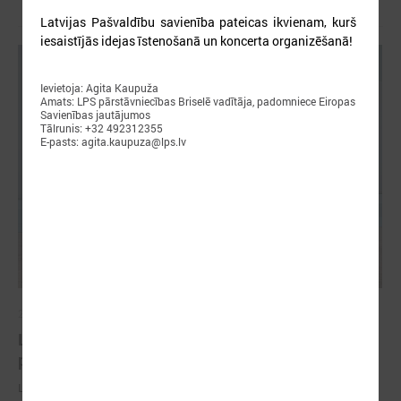
Latvijas Pašvaldību savienība pateicas ikvienam, kurš
iesaistījās idejas īstenošanā un koncerta organizēšanā!
Ievietoja: Agita Kaupuža
Amats: LPS pārstāvniecības Briselē vadītāja, padomniece Eiropas
Savienības jautājumos
Tālrunis: +32 492312355
E-pasts: agita.kaupuza@lps.lv
2026. gada 18. maijs
LPS Azerbaidžānā piedalās vērienīgajā Pasaules
pilsētu forumā
LPS Azerbaidžānā piedalās vērienīgajā Pasaules pilsētu forumā