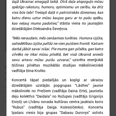
šajā Ukrainai smagajā laikā. Otrā daļa atspoguļo mūsu
spēcīgo raksturu, humoru, optimismu un cerību, ka drīz
viss būs labi! Trešajā daļā ir patriotiskās dziesmas, kas
katru dienu uztur mūsu kaujas garu ar to pašu spēku,
kas neļauj mums padoties,”
stāsta viena no jaunajām
dziedātājām Oleksandra Ševeļova.
“Mēs neraudam, mēs cenšamies turēties. Humora izjūta,
saliedētības izjūta palīdz ne vien puišiem frontē. Katram
darbā jābūt savai nišai. Pie mums gan pilsēta, gan katrs
cilvēks ne tikai mūsu pilsētā, bet visā Ukrainā sniedz
2026. gada 19. jūnijs
savu artavu mūsu puišu uzvarai,”
uzsvēra enerģiskā
Ņižinas pilsētas muzikālās studijas mākslinieciskā
Latvijas pašvaldības aicinātas pieteikties
vadītāja Ņina Krutko.
sadarbībai ar Ukrainas pašvaldībām veltītai
starptautiskai balvai
Koncertā tāpat piedalījās un kopīgi ar ukraiņu
dziedātājām uzstājās popgrupas “Lāsītes” jaunie
Eiropas Pašvaldību un reģionu padome sadarbībā ar “U-LEAD with
mākslinieki no Preiļiem (vadītāja Daina Erte), jauniešu
Europe” un Latvijas Pašvaldību savienību izsludinājusi pieteikšanos
starptautiskai pašvaldību sadarbības balvai “Uzticības tiltu sadarbības
deju kolektīvs “Daidala” no Rožupes (vadītājs Grigorijs
balva 2026”.
Eniņš) un Līvānu novada kultūras centra jauktais koris
“Rubus” (vadītāja Daiga Koļesņičenko). Koncerta
īpašais viesis bija grupas “Dabasu Durovys” solists