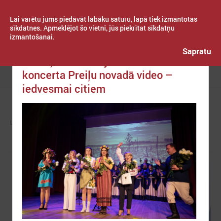
Lai varētu jums piedāvāt labāku saturu, lapā tiek izmantotas
sīkdatnes. Apmeklējot šo vietni, jūs piekrītat sīkdatņu
izmantošanai.
Publicēts: 2022. gada 23. decembris
Latvijas Pašvaldību savienība
Sapratu
Ukraiņu dziedātāju labdarības
koncerta Preiļu novadā video –
Izvēlne
iedvesmai citiem
LPS
ZIŅAS
EIROPĀ UN PASAULĒ