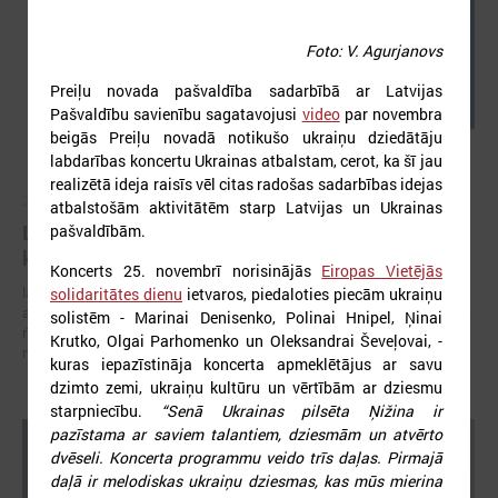
Foto: V. Agurjanovs
Preiļu novada pašvaldība sadarbībā ar Latvijas
Pašvaldību savienību sagatavojusi
video
par novembra
beigās Preiļu novadā notikušo ukraiņu dziedātāju
labdarības koncertu Ukrainas atbalstam, cerot, ka šī jau
realizētā ideja raisīs vēl citas radošas sadarbības idejas
2026. gada 05. augusts
atbalstošām aktivitātēm starp Latvijas un Ukrainas
LPS aicina piedalīties seminārā “Stiprinot vietējās
pašvaldībām.
kopienas krīzē" 11. augustā, Cēsīs
Koncerts 25. novembrī norisinājās
Eiropas Vietējās
latvijas Pašvaldību savienība sadarbībā ar Cēsu novada pašvaldību
solidaritātes dienu
ietvaros, piedaloties piecām ukraiņu
aicina piedalīties seminārā “Stiprinot vietējās kopienas krīzē: proaktīva
solistēm - Marinai Denisenko, Polinai Hnipel, Ņinai
rīcība un pieredzes apmaiņa starp Ukrainas un ES pašvaldībām”, kas
Krutko, Olgai Parhomenko un Oleksandrai Ševeļovai, -
notiks šī gada 11.augustā no plkst.10.00 līdz 15.30
kuras iepazīstināja koncerta apmeklētājus ar savu
dzimto zemi, ukraiņu kultūru un vērtībām ar dziesmu
starpniecību.
“Senā Ukrainas pilsēta Ņižina ir
pazīstama ar saviem talantiem, dziesmām un atvērto
dvēseli. Koncerta programmu veido trīs daļas. Pirmajā
daļā ir melodiskas ukraiņu dziesmas, kas mūs mierina