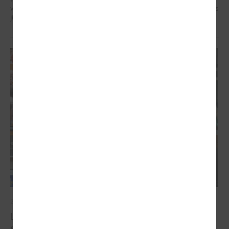
veidotājus, pētniekus un pilsoniskās sabiedrības līderus no visa Baltijas
jūras reģiona.
2026. gada 07. maijs
Latvijas pašvaldību balsis Briselē: veidojot
spēcīgu kohēzijas politiku un pašvaldību attīstību