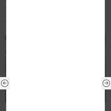
6. – 7. maijā Briselē Latvijas delegācija Eiropas Reģionu komitejā
dažādu augsta līmeņa sanāksmju ietvaros iestājās par reģionālās
attīstības politiku, kas ietver decentralizētu atbalstu pašvaldībām un
iedzīvotāju dzīves kvalitātes uzlabošanos reģionos.
2026. gada 21. aprīlis