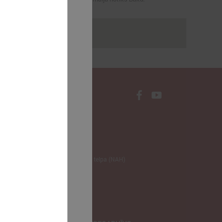
rakstus
NODERĪGI
Klimata zināšanu telpa (NAH)
Bauhaus Latvijā
Jaunatnes lietas
Iepirkumu joma
apvienība