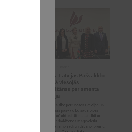
2026. gada 12. marts
švaldības
12. martā Latvijas Pašvaldību
atvijas
savienībā viesojās
ā
Azerbaidžānas parlamenta
delegācija
s delegācija
 savienībā
Sarunas laikā tika pārrunātas Latvijas un
Azerbaidžānas pašvaldību sadarbības
iespējas, kā arī aktualitātes saistībā ar
Latvijas–Azerbaidžānas starpvaldību
komisijas nākamo sēdi un Urbāno forumu,
kas šī gada maijā notiks Baku.