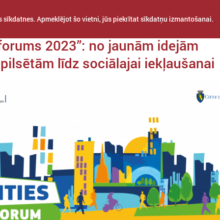
 sīkdatnes. Apmeklējot šo vietni, jūs piekrītat sīkdatņu izmantošanai.
a 13. februāris
 forums 2023”: no jaunām idejām
pilsētām līdz sociālajai iekļaušanai
STARPTAUTISKĀ
PROJEKTI
APVIENĪBAS
SADARBĪBA