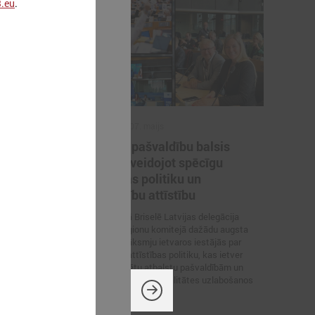
.eu
.
2026. gada 07. maijs
a noturība
Latvijas pašvaldību balsis
,
Briselē: veidojot spēcīgu
kohēzijas politiku un
pašvaldību attīstību
 norisinājās 17.
as pulcēja
6. – 7. maijā Briselē Latvijas delegācija
jus, politikas
Eiropas Reģionu komitejā dažādu augsta
soniskās
līmeņa sanāksmju ietvaros iestājās par
ltijas jūras
reģionālās attīstības politiku, kas ietver
decentralizētu atbalstu pašvaldībām un
iedzīvotāju dzīves kvalitātes uzlabošanos
reģionos.