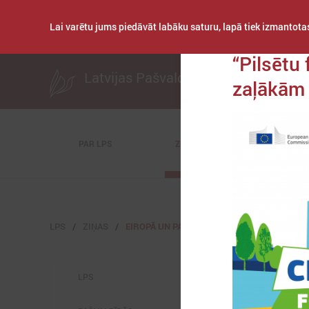
Lai varētu jums piedāvāt labāku saturu, lapā tiek izmantotas
Publicēts: 2023. gad
“Pilsētu
Latvijas Pašvaldību savienība
zaļākām 
PAR LPS
ZIŅAS
KOMITEJAS
LPS
ZIŅAS
EIROPĀ UN PASAULĒ
LPS