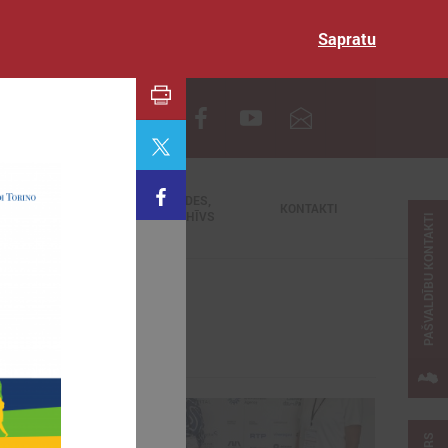
Sapratu
EN
TIEŠRAIDES,
NODERĪGI
KONTAKTI
VIDEOARHĪVS
PAŠVALDĪBU KONTAKTI