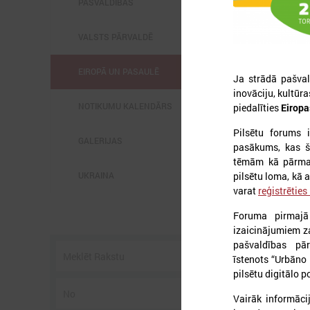
PAŠVALDĪBĀS
VALSTS PĀRVALDĒ
EIROPĀ UN PASAULĒ
Ja strādā pašvald
inovāciju, kultūra
2
NOTIKUMU KALENDĀRS
piedalīties
Eiropa
Pilsētu forums i
GALERIJAS
pasākums, kas š
tēmām kā pārmai
pilsētu loma, kā a
UKRAINA
l
C
varat
reģistrēties
s
p
Foruma pirmajā
U
izaicinājumiem za
g
pašvaldības pār
īstenots “Urbāno 
pilsētu digitālo p
Vairāk informāci