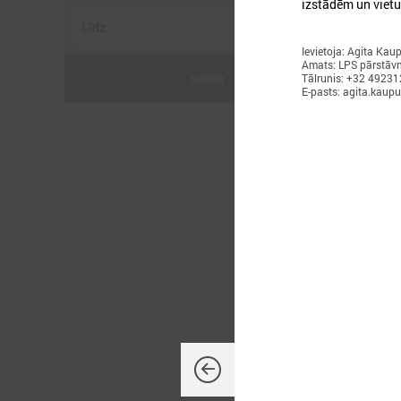
izstādēm un vietu
Ievietoja: Agita Kau
Amats: LPS pārstāvn
Tālrunis: +32 4923
Meklēt
E-pasts: agita.kaup
2
L
P