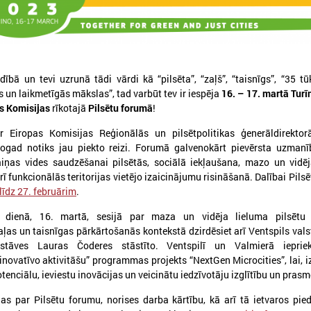
ībā un tevi uzrunā tādi vārdi kā “pilsēta”, “zaļš”, “taisnīgs”, “35 t
s un laikmetīgās mākslas”, tad varbūt tev ir iespēja
16. – 17. martā Turī
026. gada 05. augusts
2026. gada 19. jūnijs
s Komisijas
rīkotajā
Pilsētu forumā
!
LPS aicina piedalīties seminārā
Latvijas pašvaldības
r Eiropas Komisijas Reģionālās un pilsētpolitikas ģenerāldirektorā
“Stiprinot vietējās kopienas
pieteikties sadarbība
ogad notiks jau piekto reizi. Forumā galvenokārt pievērsta uzman
krīzē" 11. augustā, Cēsīs
Ukrainas pašvaldībām
ņas vides saudzēšanai pilsētās, sociālā iekļaušana, mazo un vidēj
starptautiskai balvai
rī funkcionālās teritorijas vietējo izaicinājumu risināšanā. Dalībai Pils
atvijas Pašvaldību savienība sadarbībā ar
ēsu novada pašvaldību aicina piedalīties
 līdz 27. februārim
.
Eiropas Pašvaldību un reģio
eminārā “Stiprinot vietējās kopienas krīzē:
sadarbībā ar “U-LEAD with E
roaktīva rīcība un pieredzes apmaiņa starp
 dienā, 16. martā, sesijā par maza un vidēja lieluma pilsēt
Latvijas Pašvaldību savienību
krainas un ES pašvaldībām”, kas notiks šī
ļas un taisnīgas pārkārtošanās kontekstā dzirdēsiet arī Ventspils vals
pieteikšanos starptautiskai 
ada 11.augustā no plkst.10.00 līdz 15.30
sadarbības balvai “Uzticības 
stāves Lauras Čoderes stāstīto. Ventspilī un Valmierā ieprie
balva 2026”.
inovatīvo aktivitāšu” programmas projekts “NextGen Microcities”, lai, 
otenciālu, ieviestu inovācijas un veicinātu iedzīvotāju izglītību un prasm
jas par Pilsētu forumu, norises darba kārtību, kā arī tā ietvaros pi