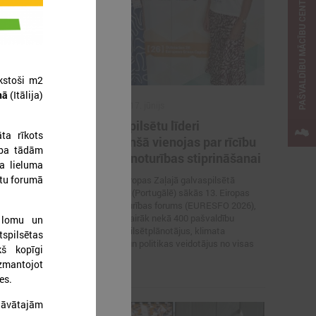
PAŠVALDĪBU MĀCĪBU CENTRS
ūkstoši m2
nā
(Itālija)
2026. gada 17. jūnijs
 aicinātas
Eiropas pilsētu līderi
ta rīkots
i ar
Gimarainšā vienojas par rīcību
ība tādām
 veltītai
klimata noturības stiprināšanai
a lieluma
ētu forumā
17. jūnijā Eiropas Zaļajā galvaspilsētā
Gimarainšā (Portugālē) sākās 13. Eiropas
nu padome
Pilsētu noturības forums (EURESFO 2026),
urope” un
kas pulcē vairāk nekā 400 pašvaldību
u lomu un
 izsludinājusi
vadītājus, pilsētplānotājus, klimata
tspilsētas
pašvaldību
ekspertus un politikas veidotājus no visas
tiltu sadarbības
kš kopīgi
Eiropas.
izmantojot
es.
edāvātajām