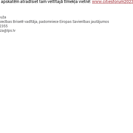
 apskatēm atradīsiet tam veltītajā tīmekļa vietnē:
www.citiesforum2023
puža
iecības Briselē vadītāja, padomniece Eiropas Savienības jautājumos
12355
uza@lps.lv
026. gada 18. maijs
2026. gada 13. maijs
LPS Azerbaidžānā piedalās
Baltijas jūras reģion
vērienīgajā Pasaules pilsētu
sākas ar uzticēšanos
forumā
sadarbību un rīcību
PS Azerbaidžānā piedalās vērienīgajā
No 11. līdz 13. maijam Tallinā
asaules pilsētu forumā
EUSBSR ikgadējais forums, k
valdību un pašvaldību pārstāv
veidotājus, pētniekus un pil
sabiedrības līderus no visa Ba
reģiona.