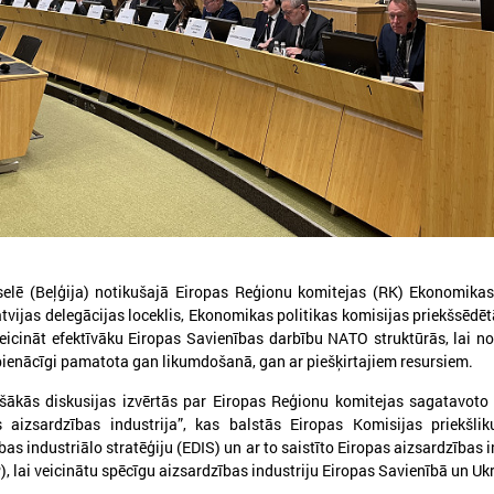
026. gada 05. augusts
2026. gada 19. jūnijs
LPS aicina piedalīties seminārā
Latvijas pašvaldības
“Stiprinot vietējās kopienas
pieteikties sadarbība
krīzē" 11. augustā, Cēsīs
Ukrainas pašvaldībām
starptautiskai balvai
atvijas Pašvaldību savienība sadarbībā ar
selē (Beļģija) notikušajā Eiropas Reģionu komitejas (RK) Ekonomikas
ēsu novada pašvaldību aicina piedalīties
Eiropas Pašvaldību un reģio
tvijas delegācijas loceklis, Ekonomikas politikas komisijas priekšsēdē
eminārā “Stiprinot vietējās kopienas krīzē:
sadarbībā ar “U-LEAD with E
veicināt efektīvāku Eiropas Savienības darbību NATO struktūrās, lai n
roaktīva rīcība un pieredzes apmaiņa starp
Latvijas Pašvaldību savienību
pienācīgi pamatota gan likumdošanā, gan ar piešķirtajiem resursiem.
krainas un ES pašvaldībām”, kas notiks šī
pieteikšanos starptautiskai 
ada 11.augustā no plkst.10.00 līdz 15.30
sadarbības balvai “Uzticības 
ākās diskusijas izvērtās par Eiropas Reģionu komitejas sagatavoto
balva 2026”.
 aizsardzības industrija”, kas balstās Eiropas Komisijas priekšli
as industriālo stratēģiju (EDIS) un ar to saistīto Eiropas aizsardzības i
 lai veicinātu spēcīgu aizsardzības industriju Eiropas Savienībā un Uk