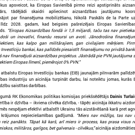
aikus apsveicot, ka Eiropas Savienībā pirmo reizi apstiprināts aizsa
rs, tādējādi skaidri apliecinot aizsardzības jautājumu koor
ājot par finansējuma mobilizēšanu, Nikolā Paskāls de la Parte uz
līdz 2028. gadam, kad beigsies pašreizējais Eiropas Savienība
ods.
“Eiropas Aizsardzības fondā ir 1,5 miljardi, taču tas nav pietie
adoši un inovatīvi, finanšu resursi un avoti. Jānodrošina finansēj
ojektiem, kas kalpo gan militārajiem, gan civilajiem mērķiem. Pir
 Investīciju bankai, kas palīdzēs piesaistīt finansējumu no privātā bank
š nav finansējuši aizsardzības projektus. Jāstrādā pie PVN jautājuma s
ektiem Eiropas līmenī, piemērojot 0% PVN.”
026. gada 21. aprīlis
2026. gada 26. marts
a atbalstu Eiropas Investīciju bankas (EIB) jaunajām pilnvarām palīdzēt
Kohēzijas politika pēc 2027.
Somijas Vesilahti pa
bas industriju un aicināja turpināt darbu, lai noteiktu jomas, kurās 
gada: pašvaldību loma, drošība
delegācija viesojas L
rdzību saistītas darbības.
un lauksaimniecības nākotne
Pašvaldību savienīb
gumā RK Ekonomikas politikas komisijas priekšsēdētājs
Dainis Turlai
1. aprīlī Eiropas Reģionu komitejā
Somijas Vesilahti pašvaldība
tība ir dzīvība – ikviena cilvēka dzīvība, - tāpēc aicināja ikkatru aizdo
notikušajās sanāksmēs aktīvāko diskusiju
viesojas Latvijas Pašvaldību
 mēs nespējam efektīvi atbalstīt Ukrainu tās aizstāvēšanā karā pret agr
entrā izskanēja jautājums par kohēzijas
 krājumos nepieciešamības gadījumā.
“Miers nav mūžīgs, tas nav s
olitiku pēc 2027. gada, uzsverot pašvaldību,
s reiz panākts. Tāpat kā karš, arī miers ir process, kas prasa visus 
o īpaši Eiropas Savienības austrumu
obežas reģionu lomu.
iskos, militāros, garīgos, bet galvenais - cilvēkus,”
aicināja aizdomāties