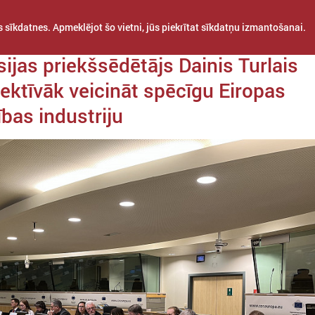
 sīkdatnes. Apmeklējot šo vietni, jūs piekrītat sīkdatņu izmantošanai.
da 11. decembris
ijas priekšsēdētājs Dainis Turlais
fektīvāk veicināt spēcīgu Eiropas
ības industriju
STARPTAUTISKĀ
PROJEKTI
APVIENĪBAS
SADARBĪBA