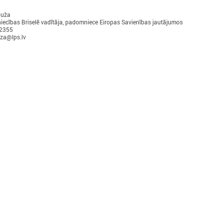
puža
iecības Briselē vadītāja, padomniece Eiropas Savienības jautājumos
12355
Ielādēt vecākus 
uza@lps.lv
S
PROJEKTI
ekonomikas komiteja
Aktīvie projekti
 kultūras komiteja
Īstenotie projekti
 sociālo jautājumu komiteja
APVIENĪBAS
ttīstības un sadarbības komiteja
Reģionālo attīstības centru un novadu 
ības komiteja
Biedrība "Rīgas metropole"