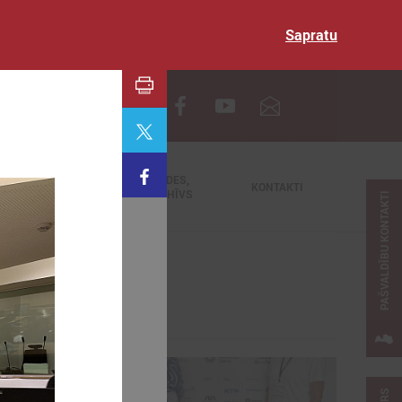
Sapratu
EN
TIEŠRAIDES,
NODERĪGI
KONTAKTI
VIDEOARHĪVS
PAŠVALDĪBU KONTAKTI