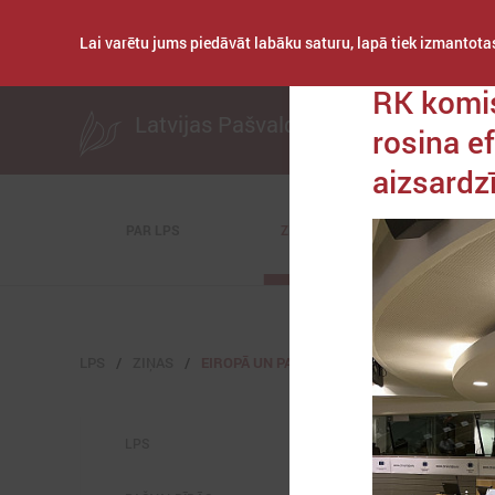
Lai varētu jums piedāvāt labāku saturu, lapā tiek izmantotas
Publicēts: 2024. ga
RK komis
Latvijas Pašvaldību savienība
rosina e
aizsardz
PAR LPS
ZIŅAS
KOMITEJAS
LPS
ZIŅAS
EIROPĀ UN PASAULĒ
LPS