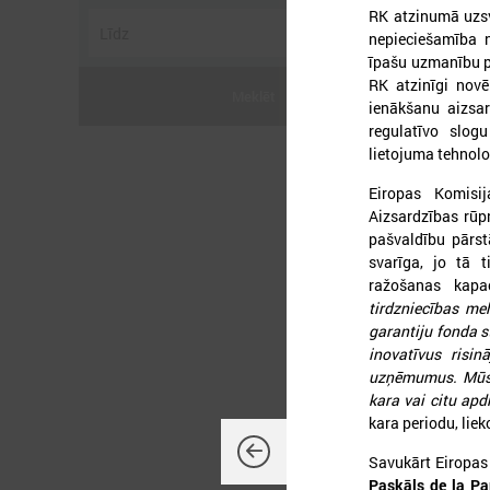
RK atzinumā uzsvē
nepieciešamība n
īpašu uzmanību pi
RK atzinīgi novē
Meklēt
ienākšanu aizsar
regulatīvo slog
lietojuma tehnolo
Eiropas Komisi
2
Aizsardzības rūp
pašvaldību pārst
svarīga, jo tā t
ražošanas kapa
tirdzniecības me
L
garantiju fonda st
P
inovatīvus risi
uzņēmumus. Mūsu 
kara vai citu ap
kara periodu, lie
Savukārt Eiropas
Paskāls de la Pa