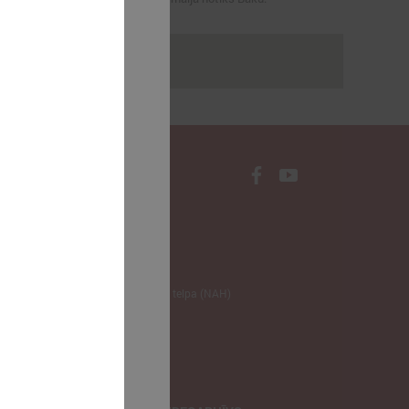
rakstus
NODERĪGI
Klimata zināšanu telpa (NAH)
Bauhaus Latvijā
Jaunatnes lietas
Iepirkumu joma
apvienība