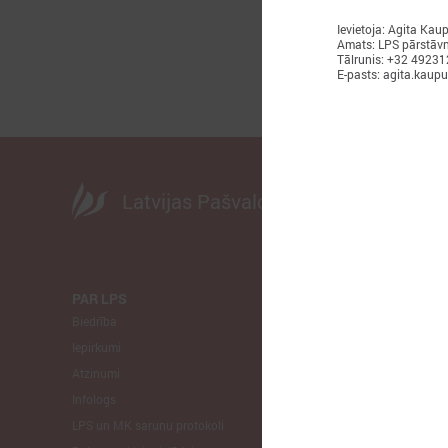
Ievietoja: Agita Kau
Amats: LPS pārstāvn
Tālrunis: +32 4923
E-pasts: agita.kaup
Latvijas Pašvaldību savienība
PAR LPS
KOMITEJA
Biedrība
Finanšu un 
Iepirkumi
Izglītības un
Atzinumi
Veselības un
Infologs
Reģionālās a
LPS un MK sarunu protokoli
Tautsaimniec