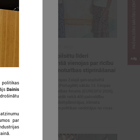
PAŠVALDĪBU MĀCĪBU CENTRS
2026. gada 17. jūnijs
 aicinātas
Eiropas pilsētu līderi
i ar
Gimarainšā vienojas par rīcību
 veltītai
klimata noturības stiprināšanai
17. jūnijā Eiropas Zaļajā galvaspilsētā
 politikas
Gimarainšā (Portugālē) sākās 13. Eiropas
nu padome
tājs
Dainis
Pilsētu noturības forums (EURESFO 2026),
urope” un
odrošinātu
kas pulcē vairāk nekā 400 pašvaldību
 izsludinājusi
vadītājus, pilsētplānotājus, klimata
pašvaldību
ekspertus un politikas veidotājus no visas
tiltu sadarbības
 atzinumu
Eiropas.
kumos par
ndustrijas
rainā.