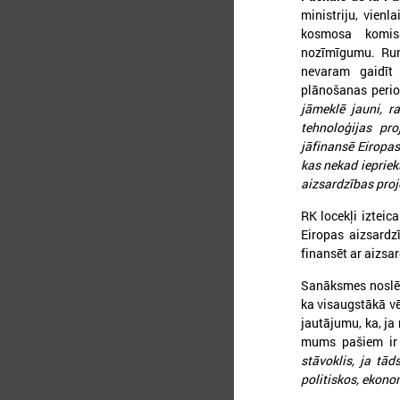
ministriju, vienl
kosmosa komisā
nozīmīgumu. Run
nevaram gaidīt 
plānošanas peri
jāmeklē jauni, r
tehnoloģijas pr
jāfinansē Eiropas
kas nekad iepriek
aizsardzības proj
2
RK locekļi izteic
Eiropas aizsardzī
finansēt ar aizsa
Sanāksmes noslē
2
ka visaugstākā vēr
jautājumu, ka, ja
c
mums pašiem ir
p
stāvoklis, ja tād
j
r
politiskos, ekonom