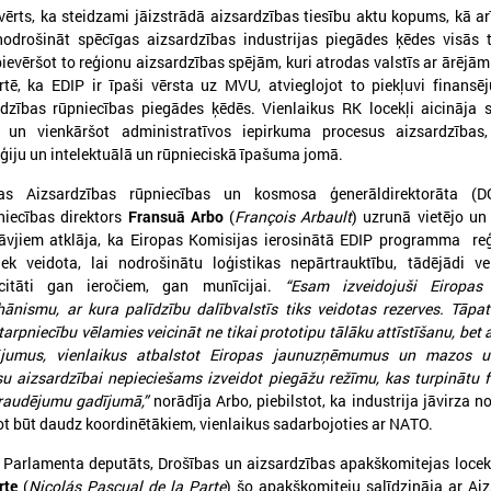
rts, ka steidzami jāizstrādā aizsardzības tiesību aktu kopums, kā ar
odrošināt spēcīgas aizsardzības industrijas piegādes ķēdes visās te
evēršot to reģionu aizsardzības spējām, kuri atrodas valstīs ar ārējā
rtē, ka EDIP ir īpaši vērsta uz MVU, atvieglojot to piekļuvi finan
dzības rūpniecības piegādes ķēdēs. Vienlaikus RK locekļi aicināja 
u un vienkāršot administratīvos iepirkuma procesus aizsardzības,
ģiju un intelektuālā un rūpnieciskā īpašuma jomā.
jas Aizsardzības rūpniecības un kosmosa ģenerāldirektorāta (
026. gada 18. maijs
2026. gada 13. maijs
niecības direktors
Fransuā Arbo
(
François Arbault
) uzrunā vietējo un
LPS Azerbaidžānā piedalās
Baltijas jūras reģion
āvjiem atklāja, ka Eiropas Komisijas ierosinātā EDIP programma reģ
vērienīgajā Pasaules pilsētu
sākas ar uzticēšanos
iek veidota, lai nodrošinātu loģistikas nepārtrauktību, tādējādi ve
forumā
sadarbību un rīcību
citāti gan ieročiem, gan munīcijai.
“Esam izveidojuši Eiropas 
hānismu, ar kura palīdzību dalībvalstīs tiks veidotas rezerves. Tāpa
PS Azerbaidžānā piedalās vērienīgajā
No 11. līdz 13. maijam Tallinā
arpniecību vēlamies veicināt ne tikai prototipu tālāku attīstīšanu, bet a
asaules pilsētu forumā
EUSBSR ikgadējais forums, k
valdību un pašvaldību pārstāv
nājumus, vienlaikus atbalstot Eiropas jaunuzņēmumus un mazos u
veidotājus, pētniekus un pil
aizsardzībai nepieciešams izveidot piegāžu režīmu, kas turpinātu f
sabiedrības līderus no visa Ba
draudējumu gadījumā,”
norādīja Arbo, piebilstot, ka industrija jāvirza n
reģiona.
kot būt daudz koordinētākiem, vienlaikus sadarbojoties ar NATO.
 Parlamenta deputāts, Drošības un aizsardzības apakškomitejas locek
rte
(
Nicolás Pascual de la Parte
) šo apakškomiteju salīdzināja ar Ai