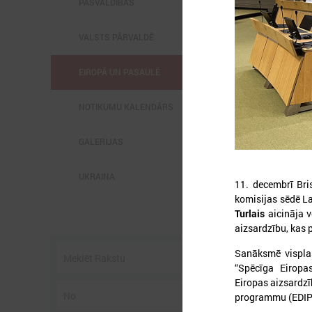
PAŠVALDĪBĀS
VALSTS PĀRVALDĒ
EIROPĀ UN PASAULĒ
2
NOTIKUMU KALENDĀRS
GALERIJAS
UKRAINA
l
11. decembrī Bri
C
komisijas sēdē La
s
Turlais
aicināja 
p
aizsardzību, kas 
U
g
Sanāksmē visplaš
“Spēcīga Eiropas
Eiropas aizsardzīb
programmu (EDIP),