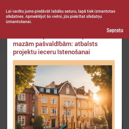
Lai varētu jums piedāvāt labāku saturu, lapā tiek izmantotas
sīkdatnes. Apmeklējot šo vietni, jūs piekrītat sīkdatņu
izmantošanai.
Publicēts: 2025. gada 11. februāris
Latvijas Pašvaldību savienība
Sapratu
Jaunā Eiropas Bauhaus īpašā balva
mazām pašvaldībām: atbalsts
Izvēlne
projektu ieceru īstenošanai
LPS
ZIŅAS
EIROPĀ UN PASAULĒ