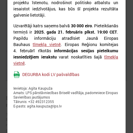
projektu īstenotu, nodrošinot politisko atbalstu un
iesaistot iedzīvotājus, kas būs šī projekta rezultāta
galvenie lietotāji.
Uzvarētāji katrs saņems balvā
30 000 eiro
. Pieteikšanās
termiņš ir
2025. gada 21. februāris plkst. 19:00 CET
.
Papildu informāciju atradīsiet Jaunā Eiropas
Bauhaus
tīmekļa vietnē
. Eiropas Reģionu komitejas
4. februārī rīkotās
informācijas sesijas pieteikumu
iesniedzējiem ierakstu
varat noskatīties šajā
tīmekļa
vietnē
.
DEGURBA kodi LV pašvaldības
Ievietoja: Agita Kaupuža
2026. gada 17. jūnijs
Amats: LPS pārstāvniecības Briselē vadītāja, padomniece Eiropas
Eiropas pilsētu līderi Gimarainšā vienojas par
Savienības jautājumos
Tālrunis: +32 492312355
rīcību klimata noturības stiprināšanai
E-pasts: agita.kaupuza@lps.lv
17. jūnijā Eiropas Zaļajā galvaspilsētā Gimarainšā (Portugālē) sākās 13.
Eiropas Pilsētu noturības forums (EURESFO 2026), kas pulcē vairāk
nekā 400 pašvaldību vadītājus, pilsētplānotājus, klimata ekspertus un
politikas veidotājus no visas Eiropas.