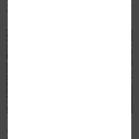
veidotājus, pētniekus un pilsoniskās sabiedrības līderus no visa Baltijas
jūras reģiona.
2026. gada 07. maijs
Latvijas pašvaldību balsis Briselē: veidojot
spēcīgu kohēzijas politiku un pašvaldību attīstību