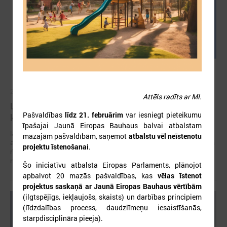
2026. gada 05. augusts
Attēls radīts ar MI.
LPS aicina piedalīties seminārā “Stiprinot vietējās
Pašvaldības
līdz 21. februārim
var iesniegt pieteikumu
kopienas krīzē" 11. augustā, Cēsīs
īpašajai Jaunā Eiropas Bauhaus balvai atbalstam
latvijas Pašvaldību savienība sadarbībā ar Cēsu novada pašvaldību
mazajām pašvaldībām, saņemot
atbalstu vēl neīstenotu
aicina piedalīties seminārā “Stiprinot vietējās kopienas krīzē: proaktīva
projektu īstenošanai
.
rīcība un pieredzes apmaiņa starp Ukrainas un ES pašvaldībām”, kas
notiks šī gada 11.augustā no plkst.10.00 līdz 15.30
Šo iniciatīvu atbalsta Eiropas Parlaments, plānojot
apbalvot 20 mazās pašvaldības, kas
vēlas īstenot
projektus saskaņā ar Jaunā Eiropas Bauhaus vērtībām
(ilgtspējīgs, iekļaujošs, skaists) un darbības principiem
(līdzdalības process, daudzlīmeņu iesaistīšanās,
starpdisciplināra pieeja).