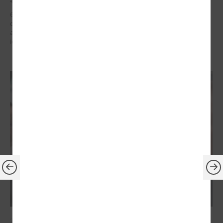
6. – 7. maijā Briselē Latvijas delegācija Eiropas Reģionu komitejā
dažādu augsta līmeņa sanāksmju ietvaros iestājās par reģionālās
attīstības politiku, kas ietver decentralizētu atbalstu pašvaldībām un
iedzīvotāju dzīves kvalitātes uzlabošanos reģionos.
2026. gada 21. aprīlis