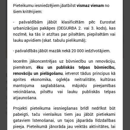
Pieteikumu iesniedzējiem jāatbilst
vismaz vienam
no
šiem kritērijiem:
- pašvaldībām jābūt klasificētām pēc Eurostat
urbanizācijas pakāpes (DEGURBA 2. vai 3. kods), kas
nozīmē, ka tās ir atzītas par pilsētām, piepilsētām vai
lauku apvidiem (skat. tabulu pielikumā);
- pašvaldībās jābūt mazāk nekā 20 000 iedzīvotājiem.
Iecerēm jākoncentrējas uz būvniecību un renovāciju,
2026. gada 19. jūnijs
piemēram,
ēku un publiskās telpas būvniecību,
renovāciju un pielāgošanu
, ietverot tādus principus kā
Latvijas pašvaldības aicinātas pieteikties
aprites ekonomika, oglekļa neitralitāte, kultūras
sadarbībai ar Ukrainas pašvaldībām veltītai
mantojuma saglabāšana, mājokļu pieejamības
starptautiskai balvai
veicināšana, pilsētu vai lauku publiskās telpas
Eiropas Pašvaldību un reģionu padome sadarbībā ar “U-LEAD with
atjaunošana.
Europe” un Latvijas Pašvaldību savienību izsludinājusi pieteikšanos
starptautiskai pašvaldību sadarbības balvai “Uzticības tiltu sadarbības
Projekti pieteikuma iesniegšanas brīdī nedrīkst būt
balva 2026”.
pabeigti, taču vienlaikus tiem jau jābūt pietiekami
gataviem īstenošanai, un tajos jāparāda līdzdalības
pieeja. Pieteikumā jānorāda jau veiktās aktivitātes, lai