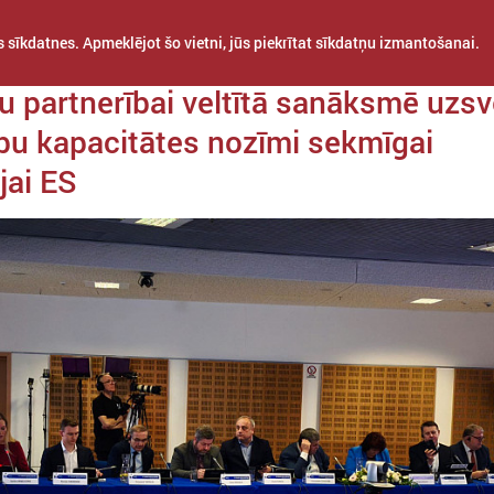
 sīkdatnes. Apmeklējot šo vietni, jūs piekrītat sīkdatņu izmantošanai.
a 21. janvāris
 partnerībai veltītā sanāksmē uzsv
bu kapacitātes nozīmi sekmīgai
jai ES
STARPTAUTISKĀ
PROJEKTI
APVIENĪBAS
SADARBĪBA