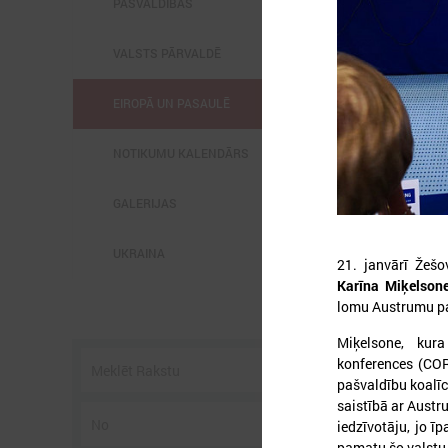
PAŠVALDĪBĀS
VALSTS PĀRVALDĒ
EIROPĀ UN PASAULĒ
2
NOTIKUMU KALENDĀRS
GALERIJAS
UKRAINA
l
21. janvārī Žešo
C
Karīna Miķelson
s
lomu Austrumu pa
p
U
Miķelsone, kur
g
konferences (COR
pašvaldību koalīc
saistībā ar Austr
iedzīvotāju, jo ī
pamatu šo valstu 