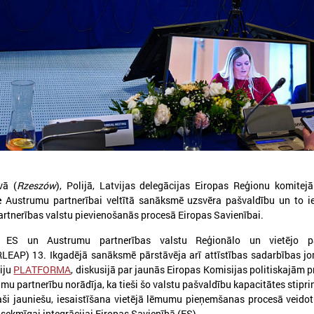
026. gada 05. augusts
2026. gada 19. jūnijs
LPS aicina piedalīties seminārā
Latvijas pašvaldības
“Stiprinot vietējās kopienas
pieteikties sadarbība
krīzē" 11. augustā, Cēsīs
Ukrainas pašvaldībām
starptautiskai balvai
atvijas Pašvaldību savienība sadarbībā ar
vā (
Rzeszów
), Polijā, Latvijas delegācijas Eiropas Reģionu komitej
ēsu novada pašvaldību aicina piedalīties
Eiropas Pašvaldību un reģio
e
Austrumu partnerībai veltītā sanāksmē uzsvēra pašvaldību un to ie
eminārā “Stiprinot vietējās kopienas krīzē:
sadarbībā ar “U-LEAD with E
rtnerības valstu pievienošanās procesā Eiropas Savienībai.
roaktīva rīcība un pieredzes apmaiņa starp
Latvijas Pašvaldību savienību
krainas un ES pašvaldībām”, kas notiks šī
pieteikšanos starptautiskai 
a ES un Austrumu partnerības valstu Reģionālo un vietējo pa
ada 11.augustā no plkst.10.00 līdz 15.30
sadarbības balvai “Uzticības 
LEAP) 13. Ikgadējā sanāksmē pārstāvēja arī attīstības sadarbības j
balva 2026”.
iju
PLATFORMA
, diskusijā par jaunās Eiropas Komisijas politiskajām p
umu partnerību norādīja, ka tieši šo valstu pašvaldību kapacitātes stipr
paši jauniešu, iesaistīšana vietējā lēmumu pieņemšanas procesā veido
sekmīgai integrācijai Eiropas Savienībā (ES).