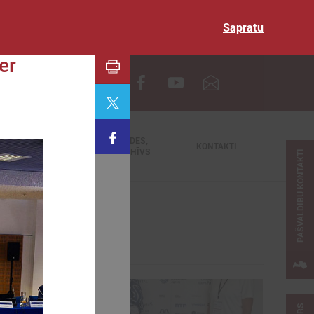
Sapratu
er
EN
TIEŠRAIDES,
NODERĪGI
KONTAKTI
VIDEOARHĪVS
PAŠVALDĪBU KONTAKTI