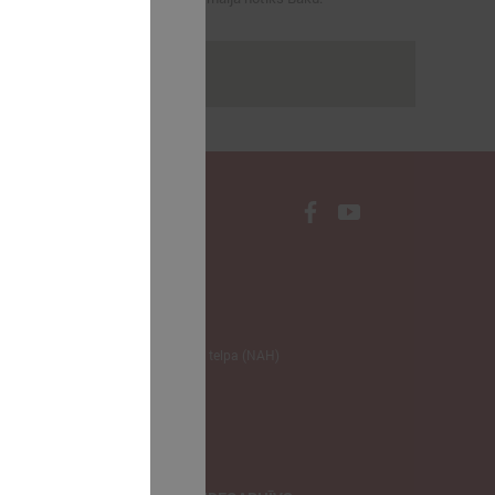
rakstus
NODERĪGI
Klimata zināšanu telpa (NAH)
Bauhaus Latvijā
Jaunatnes lietas
Iepirkumu joma
apvienība