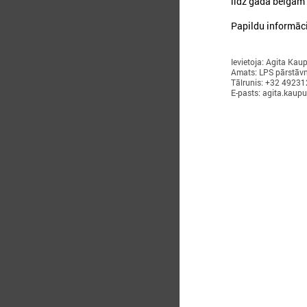
līdz gada beigām 
Papildu informāc
Ievietoja: Agita Kau
Amats: LPS pārstāvn
Tālrunis: +32 4923
E-pasts: agita.kaup
2
2
c
p
j
r