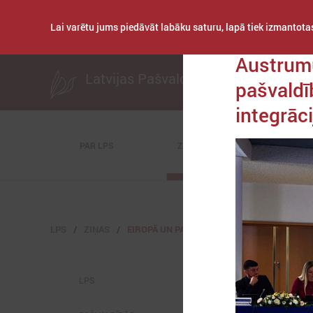
Lai varētu jums piedāvāt labāku saturu, lapā tiek izmantotas
Publicēts: 2025. gad
Austrumu
Latvijas Pašvaldību savienība
pašvaldī
integrāci
PAR LPS
ZIŅAS
KOMITEJAS
LPS
ZIŅAS
EIROPĀ UN PASAULĒ
LPS