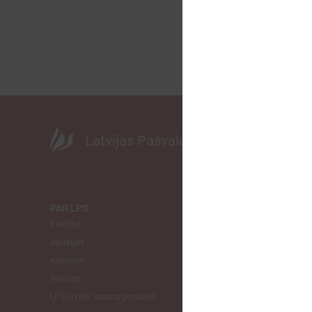
Latvijas Pašvaldību savienība
PAR LPS
KOMITEJA
Biedrība
Finanšu un 
Iepirkumi
Izglītības un
Atzinumi
Veselības un
Infologs
Reģionālās a
LPS un MK sarunu protokoli
Tautsaimniec