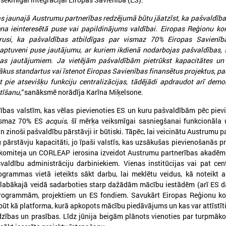
s jaunajā Austrumu partnerības redzējumā būtu jāatzīst, ka pašvaldības
ena ieinteresētā puse vai papildinājums valdībai. Eiropas Reģionu ko
ērusi, ka pašvaldības atbildīgas par vismaz 70% Eiropas Savienī
aptuveni puse jautājumu, ar kuriem ikdienā nodarbojas pašvaldības, s
bas jautājumiem. Ja vietējām pašvaldībām pietrūkst kapacitātes un
kus standartus vai īstenot Eiropas Savienības finansētus projektus, pas
 pie atsevišķu funkciju centralizācijas, tādējādi apdraudot arī demo
026. gada 18. maijs
2026. gada 13. maijs
tīšanu,”
sanāksmē norādīja Karīna Miķelsone.
LPS Azerbaidžānā piedalās
Baltijas jūras reģion
ības valstīm, kas vēlas pievienoties ES un kuru pašvaldībām pēc pie
vērienīgajā Pasaules pilsētu
sākas ar uzticēšanos
vismaz 70% ES
acquis
, šī mērķa veiksmīgai sasniegšanai funkcionāla 
forumā
sadarbību un rīcību
n zinoši pašvaldību pārstāvji ir būtiski. Tāpēc, lai veicinātu Austrumu p
 pārstāvju kapacitāti, jo īpaši valstīs, kas uzsākušas pievienošanās p
PS Azerbaidžānā piedalās vērienīgajā
No 11. līdz 13. maijam Tallinā
komiteja un CORLEAP ierosina izveidot Austrumu partnerības akadēmi
asaules pilsētu forumā
EUSBSR ikgadējais forums, k
valdību un pašvaldību pārstāv
valdību administrāciju darbiniekiem
.
Vienas institūcijas vai pat cent
veidotājus, pētniekus un pil
ogrammas vietā ieteikts sākt darbu, lai meklētu veidus, kā noteikt 
sabiedrības līderus no visa Ba
slabākajā veidā sadarboties starp dažādām mācību iestādēm (arī ES d
reģiona.
programmām, projektiem un ES fondiem. Savukārt Eiropas Reģionu ko
t kā platforma, kurā apkopots mācību piedāvājums un kas var attīstīt
zības un prasības. Līdz jūnija beigām plānots vienoties par turpmāko