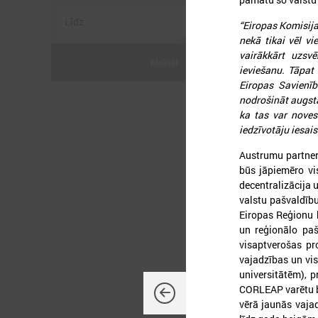
“Eiropas Komisija
nekā tikai vēl vi
vairākkārt uzsv
Meklēt
ieviešanu. Tāpat 
Eiropas Savienī
nodrošināt augstā
ka tas var novest
2
iedzīvotāju iesais
Austrumu partner
būs jāpiemēro 
decentralizācija u
valstu pašvaldību
L
Eiropas Reģionu 
P
un reģionālo paš
visaptverošas pr
vajadzības un vi
universitātēm), 
CORLEAP varētu bū
vērā jaunās vajad