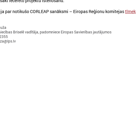
sākt iecerēto projektu īstenošanu.
ija par notikušo CORLEAP sanāksmi – Eiropas Reģionu komitejas
tīmek
puža
iecības Briselē vadītāja, padomniece Eiropas Savienības jautājumos
12355
uza@lps.lv
026. gada 21. aprīlis
2026. gada 26. marts
Kohēzijas politika pēc 2027.
Somijas Vesilahti pa
gada: pašvaldību loma, drošība
delegācija viesojas L
un lauksaimniecības nākotne
Pašvaldību savienīb
1. aprīlī Eiropas Reģionu komitejā
Somijas Vesilahti pašvaldība
notikušajās sanāksmēs aktīvāko diskusiju
viesojas Latvijas Pašvaldību
entrā izskanēja jautājums par kohēzijas
olitiku pēc 2027. gada, uzsverot pašvaldību,
o īpaši Eiropas Savienības austrumu
obežas reģionu lomu.