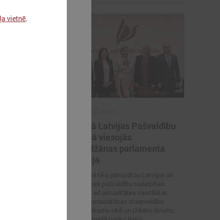
ļa vietnē
.
2026. gada 12. marts
švaldības
12. martā Latvijas Pašvaldību
atvijas
savienībā viesojās
ā
Azerbaidžānas parlamenta
delegācija
s delegācija
 savienībā
Sarunas laikā tika pārrunātas Latvijas un
Azerbaidžānas pašvaldību sadarbības
iespējas, kā arī aktualitātes saistībā ar
Latvijas–Azerbaidžānas starpvaldību
komisijas nākamo sēdi un Urbāno forumu,
kas šī gada maijā notiks Baku.