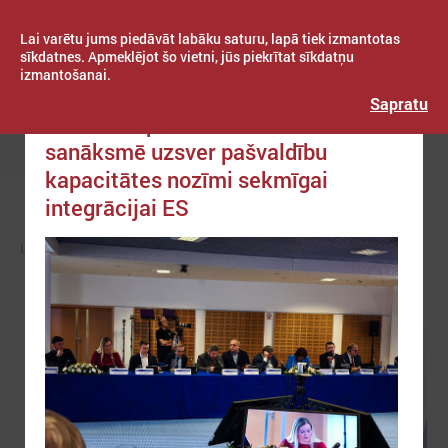
Lai varētu jums piedāvāt labāku saturu, lapā tiek izmantotas
sīkdatnes. Apmeklējot šo vietni, jūs piekrītat sīkdatņu
izmantošanai.
Publicēts: 2025. gada 21. janvāris
Latvijas Pašvaldību savienība
Sapratu
Austrumu partnerībai veltītā
sanāksmē uzsver pašvaldību
Izvēlne
kapacitātes nozīmi sekmīgai
integrācijai ES
LPS
ZIŅAS
EIROPĀ UN PASAULĒ