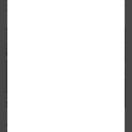
veidotājus, pētniekus un pilsoniskās sabiedrības līderus no visa Baltijas
jūras reģiona.
2026. gada 07. maijs
Latvijas pašvaldību balsis Briselē: veidojot
spēcīgu kohēzijas politiku un pašvaldību attīstību