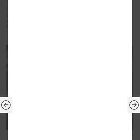
6. – 7. maijā Briselē Latvijas delegācija Eiropas Reģionu komitejā
dažādu augsta līmeņa sanāksmju ietvaros iestājās par reģionālās
attīstības politiku, kas ietver decentralizētu atbalstu pašvaldībām un
iedzīvotāju dzīves kvalitātes uzlabošanos reģionos.
2026. gada 21. aprīlis