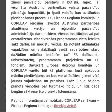
zinoši pašvaldību pārstāvji ir būtiski. Tāpēc, lai
veicinātu Austrumu partnerības valstu pašvaldību
pārstāvju kapacitāti, jo īpaši valstīs, kas uzsākušas
pievienošanās procesu ES, Eiropas Reģionu komiteja un
CORLEAP ierosina izveidot Austrumu partnerības
akadēmiju vietējo un reģionālo pašvaldību
administrāciju darbiniekiem
.
Vienas institūcijas vai pat
centralizētas, visaptverošas programmas vietā ieteikts
sākt darbu, lai meklētu veidus, kā noteikt aktuālākās
vajadzības un vislabākajā veidā sadarboties starp
dažādām mācību iestādēm (arī ES dalībvalstu
universitātēm), programmām, projektiem un ES
fondiem. Savukārt Eiropas Reģionu komiteja un
CORLEAP varētu būt kā platforma, kurā apkopots
mācību piedāvājums un kas var attīstīties, ņemot vērā
2026. gada 17. jūnijs
jaunās vajadzības un prasības. Līdz jūnija beigām
Eiropas pilsētu līderi Gimarainšā vienojas par
plānots vienoties par turpmāko rīcību un līdz gada
rīcību klimata noturības stiprināšanai
beigām sākt iecerēto projektu īstenošanu.
17. jūnijā Eiropas Zaļajā galvaspilsētā Gimarainšā (Portugālē) sākās 13.
Papildu informācija par notikušo CORLEAP sanāksmi –
Eiropas Pilsētu noturības forums (EURESFO 2026), kas pulcē vairāk
nekā 400 pašvaldību vadītājus, pilsētplānotājus, klimata ekspertus un
Eiropas Reģionu komitejas
tīmekļa vietnē
.
politikas veidotājus no visas Eiropas.