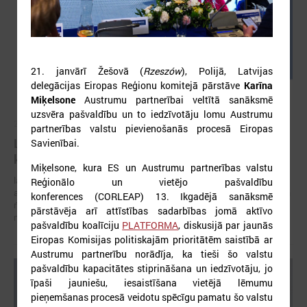
21. janvārī Žešovā (
Rzeszów
), Polijā, Latvijas
delegācijas Eiropas Reģionu komitejā pārstāve
Karīna
Miķelsone
Austrumu partnerībai veltītā sanāksmē
uzsvēra pašvaldību un to iedzīvotāju lomu Austrumu
2026. gada 05. augusts
partnerības valstu pievienošanās procesā Eiropas
LPS aicina piedalīties seminārā “Stiprinot vietējās
Savienībai.
kopienas krīzē" 11. augustā, Cēsīs
Miķelsone, kura ES un Austrumu partnerības valstu
latvijas Pašvaldību savienība sadarbībā ar Cēsu novada pašvaldību
Reģionālo un vietējo pašvaldību
aicina piedalīties seminārā “Stiprinot vietējās kopienas krīzē: proaktīva
konferences (CORLEAP) 13. Ikgadējā sanāksmē
rīcība un pieredzes apmaiņa starp Ukrainas un ES pašvaldībām”, kas
pārstāvēja arī attīstības sadarbības jomā aktīvo
notiks šī gada 11.augustā no plkst.10.00 līdz 15.30
pašvaldību koalīciju
PLATFORMA
, diskusijā par jaunās
Eiropas Komisijas politiskajām prioritātēm saistībā ar
Austrumu partnerību norādīja, ka tieši šo valstu
pašvaldību kapacitātes stiprināšana un iedzīvotāju, jo
īpaši jauniešu, iesaistīšana vietējā lēmumu
pieņemšanas procesā veidotu spēcīgu pamatu šo valstu