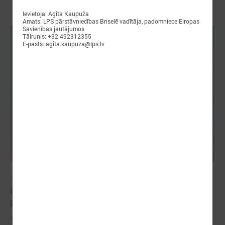
Ievietoja: Agita Kaupuža
Amats: LPS pārstāvniecības Briselē vadītāja, padomniece Eiropas
Savienības jautājumos
Tālrunis: +32 492312355
E-pasts: agita.kaupuza@lps.lv
2026. gada 18. maijs
LPS Azerbaidžānā piedalās vērienīgajā Pasaules
pilsētu forumā
LPS Azerbaidžānā piedalās vērienīgajā Pasaules pilsētu forumā