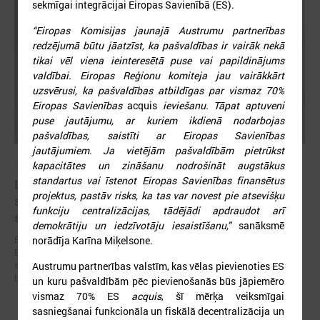
sekmīgai integrācijai Eiropas Savienībā (ES).
“Eiropas Komisijas jaunajā Austrumu partnerības
redzējumā būtu jāatzīst, ka pašvaldības ir vairāk nekā
tikai vēl viena ieinteresētā puse vai papildinājums
valdībai. Eiropas Reģionu komiteja jau vairākkārt
uzsvērusi, ka pašvaldības atbildīgas par vismaz 70%
Eiropas Savienības
acquis
ieviešanu. Tāpat aptuveni
puse jautājumu, ar kuriem ikdienā nodarbojas
pašvaldības, saistīti ar Eiropas Savienības
jautājumiem. Ja vietējām pašvaldībām pietrūkst
2026. gada 19. jūnijs
kapacitātes un zināšanu nodrošināt augstākus
standartus vai īstenot Eiropas Savienības finansētus
Latvijas pašvaldības aicinātas pieteikties
projektus, pastāv risks, ka tas var novest pie atsevišķu
sadarbībai ar Ukrainas pašvaldībām veltītai
funkciju centralizācijas, tādējādi apdraudot arī
starptautiskai balvai
demokrātiju un iedzīvotāju iesaistīšanu,”
sanāksmē
Eiropas Pašvaldību un reģionu padome sadarbībā ar “U-LEAD with
norādīja Karīna Miķelsone.
Europe” un Latvijas Pašvaldību savienību izsludinājusi pieteikšanos
starptautiskai pašvaldību sadarbības balvai “Uzticības tiltu sadarbības
Austrumu partnerības valstīm, kas vēlas pievienoties ES
balva 2026”.
un kuru pašvaldībām pēc pievienošanās būs jāpiemēro
vismaz 70% ES
acquis
, šī mērķa veiksmīgai
sasniegšanai funkcionāla un fiskālā decentralizācija un