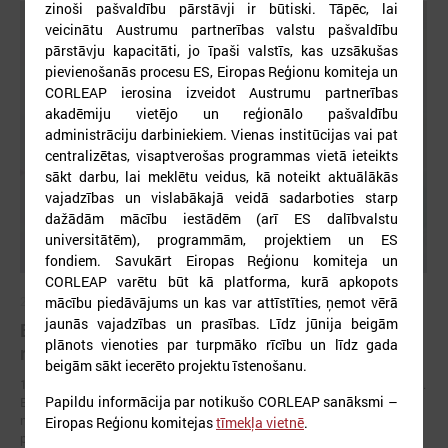
zinoši pašvaldību pārstāvji ir būtiski. Tāpēc, lai
veicinātu Austrumu partnerības valstu pašvaldību
pārstāvju kapacitāti, jo īpaši valstīs, kas uzsākušas
pievienošanās procesu ES, Eiropas Reģionu komiteja un
CORLEAP ierosina izveidot Austrumu partnerības
akadēmiju vietējo un reģionālo pašvaldību
administrāciju darbiniekiem
.
Vienas institūcijas vai pat
centralizētas, visaptverošas programmas vietā ieteikts
sākt darbu, lai meklētu veidus, kā noteikt aktuālākās
vajadzības un vislabākajā veidā sadarboties starp
dažādām mācību iestādēm (arī ES dalībvalstu
universitātēm), programmām, projektiem un ES
fondiem. Savukārt Eiropas Reģionu komiteja un
CORLEAP varētu būt kā platforma, kurā apkopots
mācību piedāvājums un kas var attīstīties, ņemot vērā
2026. gada 17. jūnijs
jaunās vajadzības un prasības. Līdz jūnija beigām
Eiropas pilsētu līderi Gimarainšā vienojas par
plānots vienoties par turpmāko rīcību un līdz gada
rīcību klimata noturības stiprināšanai
beigām sākt iecerēto projektu īstenošanu.
17. jūnijā Eiropas Zaļajā galvaspilsētā Gimarainšā (Portugālē) sākās 13.
Papildu informācija par notikušo CORLEAP sanāksmi –
Eiropas Pilsētu noturības forums (EURESFO 2026), kas pulcē vairāk
nekā 400 pašvaldību vadītājus, pilsētplānotājus, klimata ekspertus un
Eiropas Reģionu komitejas
tīmekļa vietnē
.
politikas veidotājus no visas Eiropas.