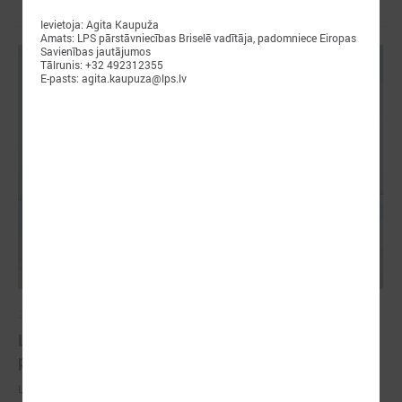
Ievietoja: Agita Kaupuža
Amats: LPS pārstāvniecības Briselē vadītāja, padomniece Eiropas
Savienības jautājumos
Tālrunis: +32 492312355
E-pasts: agita.kaupuza@lps.lv
2026. gada 18. maijs
LPS Azerbaidžānā piedalās vērienīgajā Pasaules
pilsētu forumā
LPS Azerbaidžānā piedalās vērienīgajā Pasaules pilsētu forumā