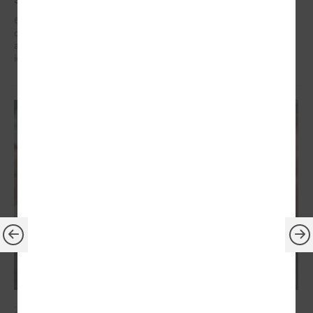
6. – 7. maijā Briselē Latvijas delegācija Eiropas Reģionu komitejā
dažādu augsta līmeņa sanāksmju ietvaros iestājās par reģionālās
attīstības politiku, kas ietver decentralizētu atbalstu pašvaldībām un
iedzīvotāju dzīves kvalitātes uzlabošanos reģionos.
2026. gada 21. aprīlis