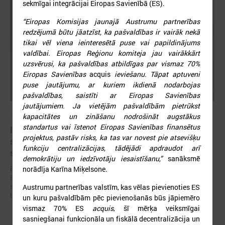
sekmīgai integrācijai Eiropas Savienībā (ES).
“Eiropas Komisijas jaunajā Austrumu partnerības
redzējumā būtu jāatzīst, ka pašvaldības ir vairāk nekā
tikai vēl viena ieinteresētā puse vai papildinājums
valdībai. Eiropas Reģionu komiteja jau vairākkārt
uzsvērusi, ka pašvaldības atbildīgas par vismaz 70%
Eiropas Savienības
acquis
ieviešanu. Tāpat aptuveni
puse jautājumu, ar kuriem ikdienā nodarbojas
pašvaldības, saistīti ar Eiropas Savienības
jautājumiem. Ja vietējām pašvaldībām pietrūkst
2026. gada 19. jūnijs
kapacitātes un zināšanu nodrošināt augstākus
standartus vai īstenot Eiropas Savienības finansētus
Latvijas pašvaldības aicinātas pieteikties
projektus, pastāv risks, ka tas var novest pie atsevišķu
sadarbībai ar Ukrainas pašvaldībām veltītai
funkciju centralizācijas, tādējādi apdraudot arī
starptautiskai balvai
demokrātiju un iedzīvotāju iesaistīšanu,”
sanāksmē
Eiropas Pašvaldību un reģionu padome sadarbībā ar “U-LEAD with
norādīja Karīna Miķelsone.
Europe” un Latvijas Pašvaldību savienību izsludinājusi pieteikšanos
starptautiskai pašvaldību sadarbības balvai “Uzticības tiltu sadarbības
Austrumu partnerības valstīm, kas vēlas pievienoties ES
balva 2026”.
un kuru pašvaldībām pēc pievienošanās būs jāpiemēro
vismaz 70% ES
acquis
, šī mērķa veiksmīgai
sasniegšanai funkcionāla un fiskālā decentralizācija un