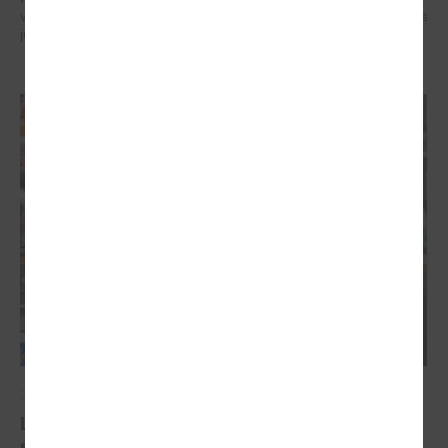
veidotājus, pētniekus un pilsoniskās sabiedrības līderus no visa Baltijas
jūras reģiona.
2026. gada 07. maijs
Latvijas pašvaldību balsis Briselē: veidojot
spēcīgu kohēzijas politiku un pašvaldību attīstību