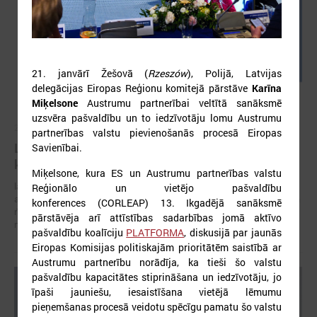
21. janvārī Žešovā (
Rzeszów
), Polijā, Latvijas
delegācijas Eiropas Reģionu komitejā pārstāve
Karīna
Miķelsone
Austrumu partnerībai veltītā sanāksmē
uzsvēra pašvaldību un to iedzīvotāju lomu Austrumu
2026. gada 05. augusts
partnerības valstu pievienošanās procesā Eiropas
LPS aicina piedalīties seminārā “Stiprinot vietējās
Savienībai.
kopienas krīzē" 11. augustā, Cēsīs
Miķelsone, kura ES un Austrumu partnerības valstu
latvijas Pašvaldību savienība sadarbībā ar Cēsu novada pašvaldību
Reģionālo un vietējo pašvaldību
aicina piedalīties seminārā “Stiprinot vietējās kopienas krīzē: proaktīva
konferences (CORLEAP) 13. Ikgadējā sanāksmē
rīcība un pieredzes apmaiņa starp Ukrainas un ES pašvaldībām”, kas
pārstāvēja arī attīstības sadarbības jomā aktīvo
notiks šī gada 11.augustā no plkst.10.00 līdz 15.30
pašvaldību koalīciju
PLATFORMA
, diskusijā par jaunās
Eiropas Komisijas politiskajām prioritātēm saistībā ar
Austrumu partnerību norādīja, ka tieši šo valstu
pašvaldību kapacitātes stiprināšana un iedzīvotāju, jo
īpaši jauniešu, iesaistīšana vietējā lēmumu
pieņemšanas procesā veidotu spēcīgu pamatu šo valstu