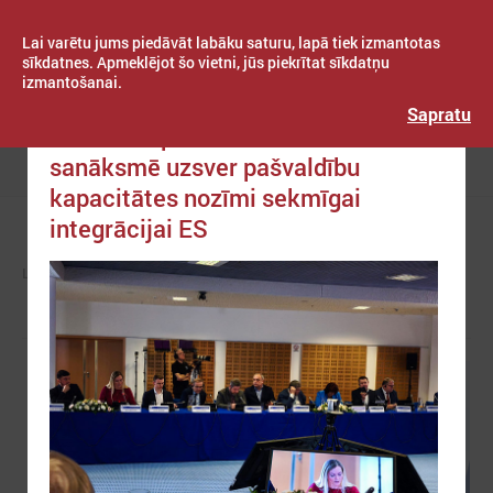
Lai varētu jums piedāvāt labāku saturu, lapā tiek izmantotas
sīkdatnes. Apmeklējot šo vietni, jūs piekrītat sīkdatņu
izmantošanai.
Publicēts: 2025. gada 21. janvāris
Latvijas Pašvaldību savienība
Sapratu
Austrumu partnerībai veltītā
sanāksmē uzsver pašvaldību
Izvēlne
kapacitātes nozīmi sekmīgai
integrācijai ES
LPS
ZIŅAS
EIROPĀ UN PASAULĒ