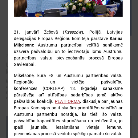
21. janvārī Žešovā (
Rzeszów
), Polijā, Latvijas
delegācijas Eiropas Reģionu komitejā pārstāve
Karīna
Miķelsone
Austrumu partnerībai veltītā sanāksmē
uzsvēra pašvaldību un to iedzīvotāju lomu Austrumu
2026. gada 05. augusts
partnerības valstu pievienošanās procesā Eiropas
LPS aicina piedalīties seminārā “Stiprinot vietējās
Savienībai.
kopienas krīzē" 11. augustā, Cēsīs
Miķelsone, kura ES un Austrumu partnerības valstu
latvijas Pašvaldību savienība sadarbībā ar Cēsu novada pašvaldību
Reģionālo un vietējo pašvaldību
aicina piedalīties seminārā “Stiprinot vietējās kopienas krīzē: proaktīva
konferences (CORLEAP) 13. Ikgadējā sanāksmē
rīcība un pieredzes apmaiņa starp Ukrainas un ES pašvaldībām”, kas
pārstāvēja arī attīstības sadarbības jomā aktīvo
notiks šī gada 11.augustā no plkst.10.00 līdz 15.30
pašvaldību koalīciju
PLATFORMA
, diskusijā par jaunās
Eiropas Komisijas politiskajām prioritātēm saistībā ar
Austrumu partnerību norādīja, ka tieši šo valstu
pašvaldību kapacitātes stiprināšana un iedzīvotāju, jo
īpaši jauniešu, iesaistīšana vietējā lēmumu
pieņemšanas procesā veidotu spēcīgu pamatu šo valstu