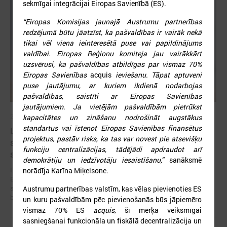
sekmīgai integrācijai Eiropas Savienībā (ES).
“Eiropas Komisijas jaunajā Austrumu partnerības
redzējumā būtu jāatzīst, ka pašvaldības ir vairāk nekā
tikai vēl viena ieinteresētā puse vai papildinājums
valdībai. Eiropas Reģionu komiteja jau vairākkārt
uzsvērusi, ka pašvaldības atbildīgas par vismaz 70%
Eiropas Savienības
acquis
ieviešanu. Tāpat aptuveni
puse jautājumu, ar kuriem ikdienā nodarbojas
pašvaldības, saistīti ar Eiropas Savienības
jautājumiem. Ja vietējām pašvaldībām pietrūkst
2026. gada 19. jūnijs
kapacitātes un zināšanu nodrošināt augstākus
standartus vai īstenot Eiropas Savienības finansētus
Latvijas pašvaldības aicinātas pieteikties
projektus, pastāv risks, ka tas var novest pie atsevišķu
sadarbībai ar Ukrainas pašvaldībām veltītai
funkciju centralizācijas, tādējādi apdraudot arī
starptautiskai balvai
demokrātiju un iedzīvotāju iesaistīšanu,”
sanāksmē
Eiropas Pašvaldību un reģionu padome sadarbībā ar “U-LEAD with
norādīja Karīna Miķelsone.
Europe” un Latvijas Pašvaldību savienību izsludinājusi pieteikšanos
starptautiskai pašvaldību sadarbības balvai “Uzticības tiltu sadarbības
Austrumu partnerības valstīm, kas vēlas pievienoties ES
balva 2026”.
un kuru pašvaldībām pēc pievienošanās būs jāpiemēro
vismaz 70% ES
acquis
, šī mērķa veiksmīgai
sasniegšanai funkcionāla un fiskālā decentralizācija un