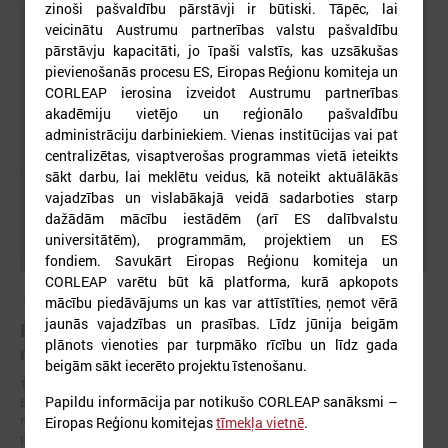
zinoši pašvaldību pārstāvji ir būtiski. Tāpēc, lai
veicinātu Austrumu partnerības valstu pašvaldību
pārstāvju kapacitāti, jo īpaši valstīs, kas uzsākušas
pievienošanās procesu ES, Eiropas Reģionu komiteja un
CORLEAP ierosina izveidot Austrumu partnerības
akadēmiju vietējo un reģionālo pašvaldību
administrāciju darbiniekiem
.
Vienas institūcijas vai pat
centralizētas, visaptverošas programmas vietā ieteikts
sākt darbu, lai meklētu veidus, kā noteikt aktuālākās
vajadzības un vislabākajā veidā sadarboties starp
dažādām mācību iestādēm (arī ES dalībvalstu
universitātēm), programmām, projektiem un ES
fondiem. Savukārt Eiropas Reģionu komiteja un
CORLEAP varētu būt kā platforma, kurā apkopots
mācību piedāvājums un kas var attīstīties, ņemot vērā
2026. gada 17. jūnijs
jaunās vajadzības un prasības. Līdz jūnija beigām
Eiropas pilsētu līderi Gimarainšā vienojas par
plānots vienoties par turpmāko rīcību un līdz gada
rīcību klimata noturības stiprināšanai
beigām sākt iecerēto projektu īstenošanu.
17. jūnijā Eiropas Zaļajā galvaspilsētā Gimarainšā (Portugālē) sākās 13.
Papildu informācija par notikušo CORLEAP sanāksmi –
Eiropas Pilsētu noturības forums (EURESFO 2026), kas pulcē vairāk
nekā 400 pašvaldību vadītājus, pilsētplānotājus, klimata ekspertus un
Eiropas Reģionu komitejas
tīmekļa vietnē
.
politikas veidotājus no visas Eiropas.