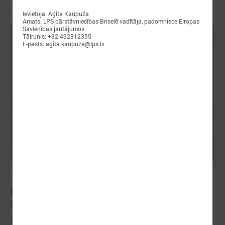
Ievietoja: Agita Kaupuža
Amats: LPS pārstāvniecības Briselē vadītāja, padomniece Eiropas
Savienības jautājumos
Tālrunis: +32 492312355
E-pasts: agita.kaupuza@lps.lv
2026. gada 18. maijs
LPS Azerbaidžānā piedalās vērienīgajā Pasaules
pilsētu forumā
LPS Azerbaidžānā piedalās vērienīgajā Pasaules pilsētu forumā