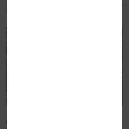
veidotājus, pētniekus un pilsoniskās sabiedrības līderus no visa Baltijas
jūras reģiona.
2026. gada 07. maijs
Latvijas pašvaldību balsis Briselē: veidojot
spēcīgu kohēzijas politiku un pašvaldību attīstību