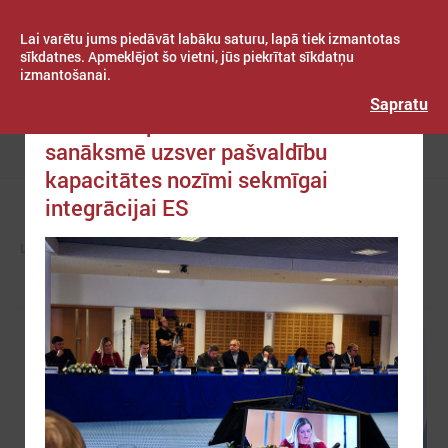
Lai varētu jums piedāvāt labāku saturu, lapā tiek izmantotas
sīkdatnes. Apmeklējot šo vietni, jūs piekrītat sīkdatņu
izmantošanai.
Publicēts: 2025. gada 21. janvāris
Latvijas Pašvaldību savienība
Sapratu
Austrumu partnerībai veltītā
sanāksmē uzsver pašvaldību
Izvēlne
kapacitātes nozīmi sekmīgai
integrācijai ES
LPS
ZIŅAS
EIROPĀ UN PASAULĒ