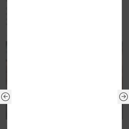
6. – 7. maijā Briselē Latvijas delegācija Eiropas Reģionu komitejā
dažādu augsta līmeņa sanāksmju ietvaros iestājās par reģionālās
attīstības politiku, kas ietver decentralizētu atbalstu pašvaldībām un
iedzīvotāju dzīves kvalitātes uzlabošanos reģionos.
2026. gada 21. aprīlis