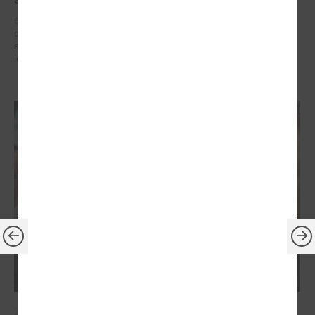
6. – 7. maijā Briselē Latvijas delegācija Eiropas Reģionu komitejā
dažādu augsta līmeņa sanāksmju ietvaros iestājās par reģionālās
attīstības politiku, kas ietver decentralizētu atbalstu pašvaldībām un
iedzīvotāju dzīves kvalitātes uzlabošanos reģionos.
2026. gada 21. aprīlis