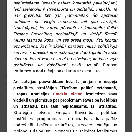
nepieciešams iemesls palikt: kvalitatīvi pakalpojumi,
labi savienojumi (transporta un digitālie), mājokļi. Tā
nav greznība, bet gan pamatlietas. Šo apstākļu
radīšana nav viegls uzdevums, bet gan sarežģīti
izaicinājumi, ko varam pārvarēt ar koordinētu rīcību
Eiropas Savienības, nacionālajā un vietējā līmenī.
Mums jāstrādā kopā, un tas prasa mūsu visu kopīgu
apņemšanos, kas ir skaidri parādīts mūsu politiskajā
satvarā - priekšlikumā nākamajai daudzgadu finanšu
shēmai. Es arī vēlos dzirdēt no cilvēkiem, kādas ir viņu
problēmas un risinājumi,”
savā uzrunā Eiropas
2026. gada 19. jūnijs
Parlamentā notikušajā pasākumā uzsvēra Fito.
Latvijas pašvaldības aicinātas pieteikties
Arī Latvijas pašvaldībām līdz 5. jūnijam ir iespēja
sadarbībai ar Ukrainas pašvaldībām veltītai
piedalīties stratēģijas “Tiesības palikt” veidošanā,
starptautiskai balvai
Eiropas Komisijas
tīmekļa vietnē
iesniedzot savu
Eiropas Pašvaldību un reģionu padome sadarbībā ar “U-LEAD with
viedokli un piemērus par problēmām savās pašvaldībās
Europe” un Latvijas Pašvaldību savienību izsludinājusi pieteikšanos
un atbalstu, kas tām nepieciešams, lai attīstītos.
starptautiskai pašvaldību sadarbības balvai “Uzticības tiltu sadarbības
Stratēģija ietvers Eiropas Savienības politikas
balva 2026”.
nostādnes, programmas un iniciatīvas, kas palīdz
nodrošināt tiesības uzturēties, uzsverot vietēju un
reģionālu risinājumu piemērus un sniedzot ieteikumus