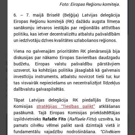
Foto: Eiropas Reģionu komiteja.
6. – 7. maijā Briselē (Beļģija) Latvijas delegācija
Eiropas Reģionu komitejā (RK) dažādu augsta līmeņa
sanāksmju ietvaros iestājās par reģionālās attīstības
politiku, kas ietver decentralizētu atbalstu pašvaldībām
un iedzīvotāju dzīves kvalitātes uzlabošanos reģionos.
Viena no galvenajām prioritātēm RK plenārsesijā bija
2026. gada 05. augusts
diskusijas par nākamo Eiropas Savienības daudzgadu
LPS aicina piedalīties seminārā “Stiprinot vietējās
budžetu, Eiropas valstu pašvaldību pārstāvjiem
kopienas krīzē" 11. augustā, Cēsīs
uzsverot, ka kohēzijas politika jāsaglabā kā galvenais
investīciju instruments, atbalstu novirzot tieši tur, kur
latvijas Pašvaldību savienība sadarbībā ar Cēsu novada pašvaldību
tas visvairāk nepieciešams un necentralizējot līdzekļus
aicina piedalīties seminārā “Stiprinot vietējās kopienas krīzē: proaktīva
dalībvalstu galvaspilsētās.
rīcība un pieredzes apmaiņa starp Ukrainas un ES pašvaldībām”, kas
notiks šī gada 11.augustā no plkst.10.00 līdz 15.30
Tāpat Latvijas delegācija RK piedalījās Eiropas
Komisijas
stratēģijas “Tiesības palikt”
atklāšanas
pasākumā. Tajā Eiropas Komisijas priekšsēdētājas
izpildvietnieks
Rafaēle Fito
(
Raffaele Fitto
) uzsvēra, ka
pamats cilvēku vēlmei palikt savā dzimtajā vietā ir
fundamentālu vajadzību nodrošināšana.
“Cilvēkiem