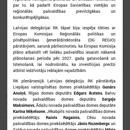
par to, kā padarīt Eiropas Savienības vietējās un
reģionālās pašvaldības pievilcīgākas un
konkurētspējīgākas.
Latvijas delegācijai RK tāpat bija iespēja tikties ar
Eiropas Komisijas Reģionālās politikas un
pilsētpolitikas ģenerāldirektorāta (DG REGIO)
pārstāvjiem, sarunā pārliecinoties, ka Eiropas Komisija
plāno atbalstīt vēl lielāku pašvaldību iesaisti nākamā
plānošanas perioda pēc 2027. gada gatavošanā un
īstenošanā, lai nodrošinātu, ka investīcijas precīzi
atbilst iedzīvotāju reālajām vajadzībām.
RK plenārsesijā Latvijas delegāciju RK pārstāvēja
Liepājas valstspilsētas domes priekšsēdētājs
Gunārs
2026. gada 17. jūnijs
Ansiņš
, Rīgas domes deputāts
Edgars Ikstens
, Balvu
Eiropas pilsētu līderi Gimarainšā vienojas par
novada pašvaldības domes deputāts
Sergejs
rīcību klimata noturības stiprināšanai
Maksimovs
, Ādažu novada pašvaldības domes deputāte
Karīna Miķelsone
, Jēkabpils novada pašvaldības domes
17. jūnijā Eiropas Zaļajā galvaspilsētā Gimarainšā (Portugālē) sākās 13.
Eiropas Pilsētu noturības forums (EURESFO 2026), kas pulcē vairāk
priekšsēdētājs
Raivis Ragainis
, Cēsu novada
nekā 400 pašvaldību vadītājus, pilsētplānotājus, klimata ekspertus un
pašvaldības domes priekšsēdētājs
Jānis Rozenbergs
un
politikas veidotājus no visas Eiropas.
Saldus novada pašvaldības domes priekšsēdētājs
Māris