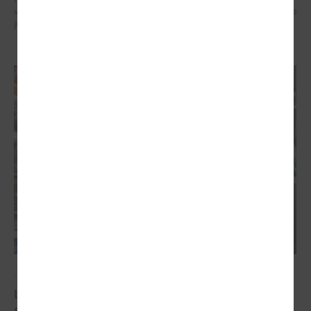
veidotājus, pētniekus un pilsoniskās sabiedrības līderus no visa Baltijas
jūras reģiona.
2026. gada 07. maijs
Latvijas pašvaldību balsis Briselē: veidojot
spēcīgu kohēzijas politiku un pašvaldību attīstību