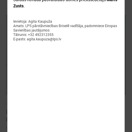
Zusts
.
Ievietoja: Agita Kaupuža
Amats: LPS pārstāvniecības Briselē vadītāja, padomniece Eiropas
Savienības jautājumos
Tālrunis: +32 492312355
E-pasts: agita.kaupuza@lps.lv
2026. gada 18. maijs
LPS Azerbaidžānā piedalās vērienīgajā Pasaules
pilsētu forumā
LPS Azerbaidžānā piedalās vērienīgajā Pasaules pilsētu forumā